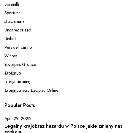
Spinmills
Sportuna
stoichimata
Uncategorized
Unibet
Verywell casino
Winbet
Yoyospins Greece
Στοίχημα
στοιχηματικες
Στοιχηματικές Εταιρίες Online
Popular Posts
April 29, 2026
Legalny krajobraz hazardu w Polsce Jakie zmiany nas
czekają