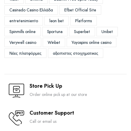
Casinado Casino Ελλάδα
Efbet Official Site
entretenimiento
leon bet
Platforms
Spinmills online
Sportuna
Superbet
Unibet
Verywell casino
Winbet
Yoyospins online casino
Νέες πλατφόρμες
αξιοπιστες στοιχηματικες
Store Pick Up
Order online pick up at our store
Customer Support
Call or email us