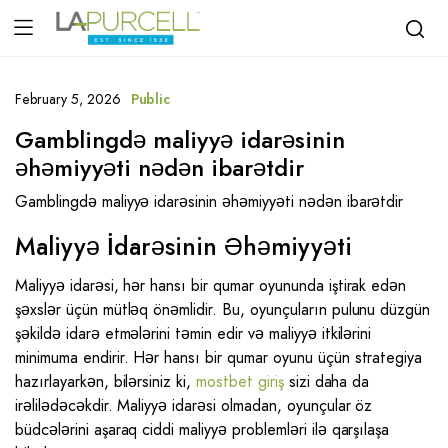
February 5, 2026
Public
Gamblingdə maliyyə idarəsinin
əhəmiyyəti nədən ibarətdir
Gamblingdə maliyyə idarəsinin əhəmiyyəti nədən ibarətdir
Maliyyə İdarəsinin Əhəmiyyəti
Maliyyə idarəsi, hər hansı bir qumar oyununda iştirak edən
şəxslər üçün mütləq önəmlidir. Bu, oyunçuların pulunu düzgün
şəkildə idarə etmələrini təmin edir və maliyyə itkilərini
minimuma endirir. Hər hansı bir qumar oyunu üçün strategiya
hazırlayarkən, bilərsiniz ki,
mostbet giriş
sizi daha da
irəlilədəcəkdir. Maliyyə idarəsi olmadan, oyunçular öz
büdcələrini aşaraq ciddi maliyyə problemləri ilə qarşılaşa