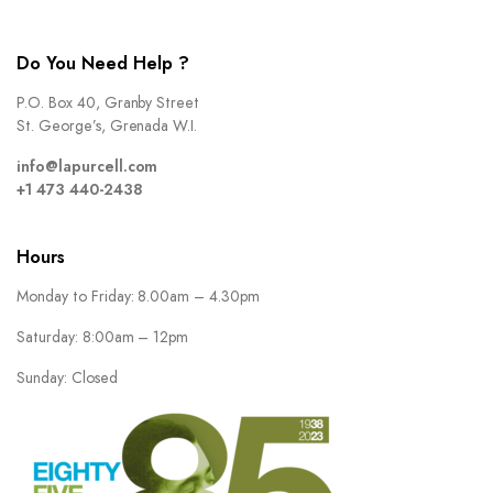
Do You Need Help ?
P.O. Box 40, Granby Street
St. George’s, Grenada W.I.
info@lapurcell.com
+1 473 440-2438
Hours
Monday to Friday: 8.00am – 4.30pm
Saturday: 8:00am – 12pm
Sunday: Closed