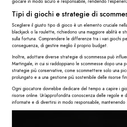
giocare in modo sicuro e responsabile, rendendo l’esperienz
Tipi di giochi e strategie di scomme
Scegliere il giusto tipo di gioco è un elemento cruciale nell
blackjack o la roulette, richiedono una maggiore abilità e s
sulla fortuna. Comprendere le differenze tra i vari giochi per
conseguenza, di gestire meglio il proprio budget.
Inoltre, adottare diverse strategie di scommessa può influe
Martingale, in cui si raddoppiano le scommesse dopo una pe
strategie più conservative, come scommettere solo una picc
prolungato e a una gestione più sostenibile delle risorse fin
Ogni giocatore dovrebbe dedicare del tempo a capire i gio
risorse online. Un’approfondita conoscenza delle regole e d
informate e di divertirsi in modo responsabile, mantenendo 