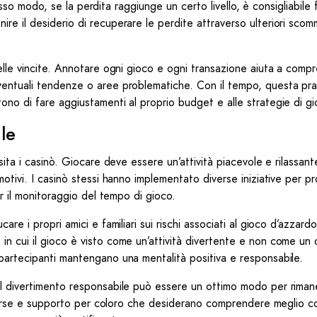
tesso modo, se la perdita raggiunge un certo livello, è consigliabile 
e il desiderio di recuperare le perdite attraverso ulteriori scomm
elle vincite. Annotare ogni gioco e ogni transazione aiuta a comp
ventuali tendenze o aree problematiche. Con il tempo, questa pra
no di fare aggiustamenti al proprio budget e alle strategie di gi
ile
ita i casinò. Giocare deve essere un’attività piacevole e rilassant
motivi. I casinò stessi hanno implementato diverse iniziative per 
er il monitoraggio del tempo di gioco.
re i propri amici e familiari sui rischi associati al gioco d’azzardo
n cui il gioco è visto come un’attività divertente e non come un 
partecipanti mantengano una mentalità positiva e responsabile.
il divertimento responsabile può essere un ottimo modo per riman
 risorse e supporto per coloro che desiderano comprendere meglio 