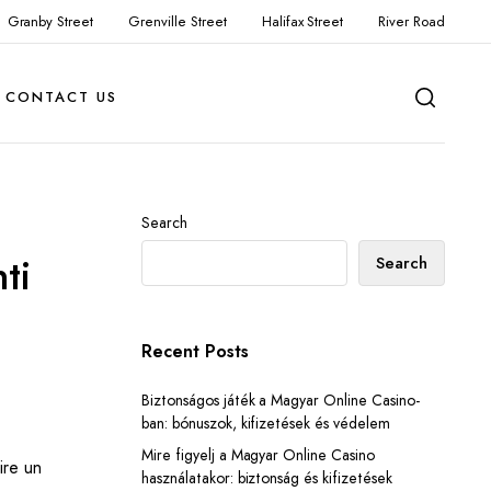
Granby Street
Grenville Street
Halifax Street
River Road
CONTACT US
Search
ti
Search
Recent Posts
Biztonságos játék a Magyar Online Casino-
ban: bónuszok, kifizetések és védelem
Mire figyelj a Magyar Online Casino
ire un
használatakor: biztonság és kifizetések