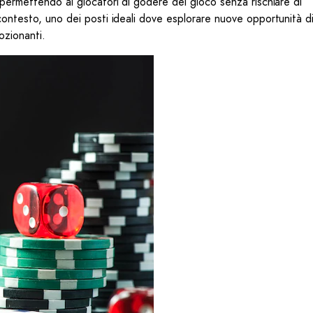
 permettendo ai giocatori di godere del gioco senza rischiare di
contesto, uno dei posti ideali dove esplorare nuove opportunità di
ozionanti.