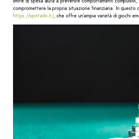
limite di spesa aiuta a prevenire comportamenti compulsivi,
compromettere la propria situazione finanziaria. In questo 
https://spintado.it/
, che offre un’ampia varietà di giochi em