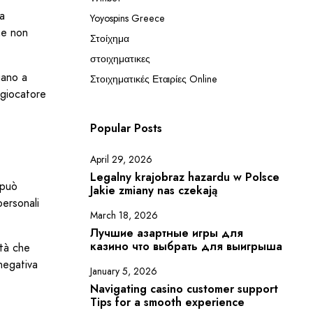
ta
Yoyospins Greece
he non
Στοίχημα
στοιχηματικες
uano a
Στοιχηματικές Εταιρίες Online
 giocatore
Popular Posts
April 29, 2026
Legalny krajobraz hazardu w Polsce
 può
Jakie zmiany nas czekają
personali
March 18, 2026
Лучшие азартные игры для
казино что выбрать для выигрыша
ità che
negativa
January 5, 2026
Navigating casino customer support
Tips for a smooth experience