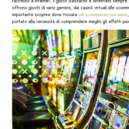
l’accesso a internet, il gioco d’azzardo è diventato sempre
offrono giochi di vario genere, dai casinò virtuali alle scom
importante scoprire dove trovare
siti scommesse non aams
portato alla necessità di comprendere meglio gli effetti ps