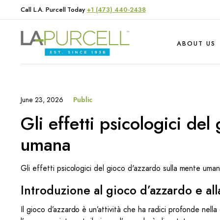
Call L.A. Purcell Today
+1 (473) 440-2438
ABOUT US
June 23, 2026
Public
Hardware
Produce
Gli effetti psicologici de
Livestock
umana
Gli effetti psicologici del gioco d'azzardo sulla mente uma
Introduzione al gioco d’azzardo e all
Il gioco d’azzardo è un’attività che ha radici profonde nella