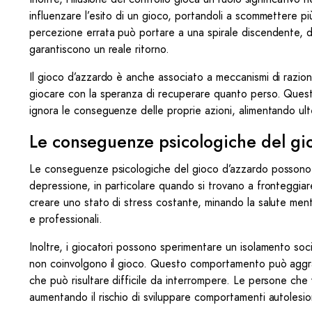
influenzare l’esito di un gioco, portandoli a scommettere
percezione errata può portare a una spirale discendente, do
garantiscono un reale ritorno.
Il gioco d’azzardo è anche associato a meccanismi di raziona
giocare con la speranza di recuperare quanto perso. Quest
ignora le conseguenze delle proprie azioni, alimentando ul
Le conseguenze psicologiche del gi
Le conseguenze psicologiche del gioco d’azzardo possono es
depressione, in particolare quando si trovano a fronteggiare 
creare uno stato di stress costante, minando la salute ment
e professionali.
Inoltre, i giocatori possono sperimentare un isolamento social
non coinvolgono il gioco. Questo comportamento può aggrav
che può risultare difficile da interrompere. Le persone ch
aumentando il rischio di sviluppare comportamenti autolesion