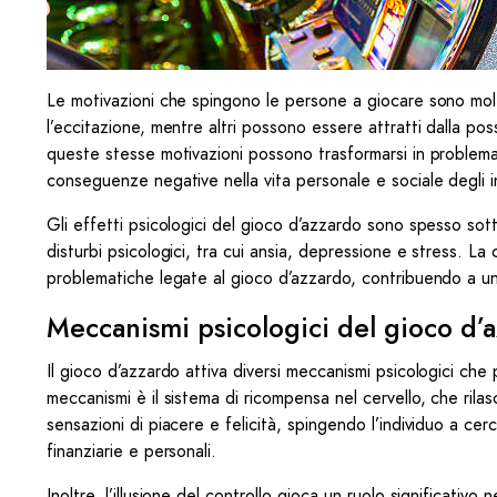
Le motivazioni che spingono le persone a giocare sono moltep
l’eccitazione, mentre altri possono essere attratti dalla pos
queste stesse motivazioni possono trasformarsi in problema
conseguenze negative nella vita personale e sociale degli in
Gli effetti psicologici del gioco d’azzardo sono spesso so
disturbi psicologici, tra cui ansia, depressione e stress. L
problematiche legate al gioco d’azzardo, contribuendo a una
Meccanismi psicologici del gioco d’
Il gioco d’azzardo attiva diversi meccanismi psicologici che 
meccanismi è il sistema di ricompensa nel cervello, che ril
sensazioni di piacere e felicità, spingendo l’individuo a cer
finanziarie e personali.
Inoltre, l’illusione del controllo gioca un ruolo significativ