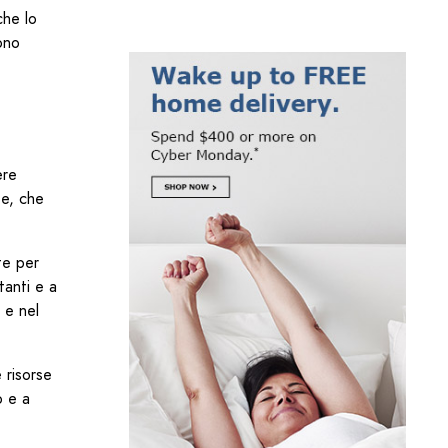
che lo
ono
ere
te, che
te per
tanti e a
 e nel
 risorse
o e a