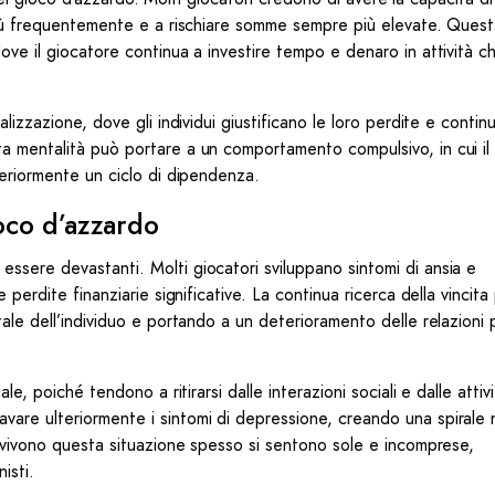
 più frequentemente e a rischiare somme sempre più elevate. Ques
ve il giocatore continua a investire tempo e denaro in attività c
lizzazione, dove gli individui giustificano le loro perdite e contin
a mentalità può portare a un comportamento compulsivo, in cui il
teriormente un ciclo di dipendenza.
oco d’azzardo
sere devastanti. Molti giocatori sviluppano sintomi di ansia e
perdite finanziarie significative. La continua ricerca della vincita
ale dell’individuo e portando a un deterioramento delle relazioni 
e, poiché tendono a ritirarsi dalle interazioni sociali e dalle attiv
are ulteriormente i sintomi di depressione, creando una spirale 
e vivono questa situazione spesso si sentono sole e incomprese,
isti.