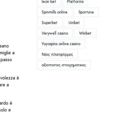
leon bet
Platforms
Spinmills online
Sportuna
Superbet
Unibet
Verywell casino
Winbet
Yoyospins online casino
ssano
miglie a
Νέες πλατφόρμες
o passo
αξιοπιστες στοιχηματικες
pevolezza è
are a
zardo è
solo e