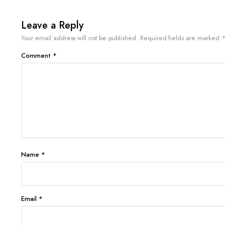
Leave a Reply
Your email address will not be published.
Required fields are marked
Comment
*
Name
*
Email
*