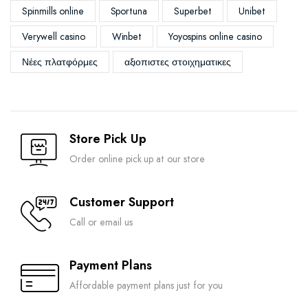
Spinmills online
Sportuna
Superbet
Unibet
Verywell casino
Winbet
Yoyospins online casino
Νέες πλατφόρμες
αξιοπιστες στοιχηματικες
Store Pick Up
Order online pick up at our store
Customer Support
Call or email us
Payment Plans
Affordable payment plans just for you