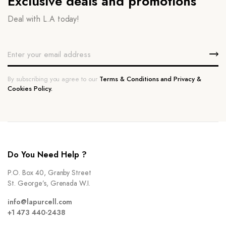
Exclusive deals and promotions
Deal with L.A today!
By subscribing you agree to our
Terms & Conditions and Privacy &
Cookies Policy.
Do You Need Help ?
P.O. Box 40, Granby Street
St. George’s, Grenada W.I.
info@lapurcell.com
+1 473 440-2438