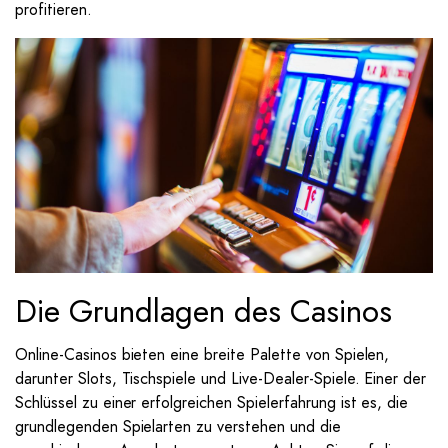
profitieren.
Die Grundlagen des Casinos
Online-Casinos bieten eine breite Palette von Spielen,
darunter Slots, Tischspiele und Live-Dealer-Spiele. Einer der
Schlüssel zu einer erfolgreichen Spielerfahrung ist es, die
grundlegenden Spielarten zu verstehen und die