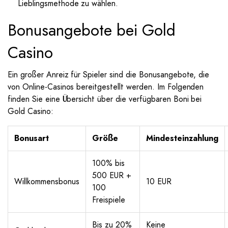
Lieblingsmethode zu wählen.
Bonusangebote bei Gold
Casino
Ein großer Anreiz für Spieler sind die Bonusangebote, die
von Online-Casinos bereitgestellt werden. Im Folgenden
finden Sie eine Übersicht über die verfügbaren Boni bei
Gold Casino:
Bonusart
Größe
Mindesteinzahlung
100% bis
500 EUR +
Willkommensbonus
10 EUR
100
Freispiele
Bis zu 20%
Keine