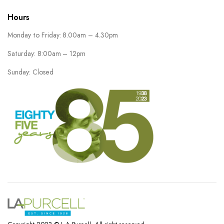
Hours
Monday to Friday: 8.00am – 4.30pm
Saturday: 8:00am – 12pm
Sunday: Closed