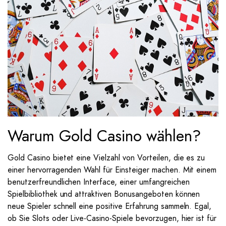
Warum Gold Casino wählen?
Gold Casino bietet eine Vielzahl von Vorteilen, die es zu
einer hervorragenden Wahl für Einsteiger machen. Mit einem
benutzerfreundlichen Interface, einer umfangreichen
Spielbibliothek und attraktiven Bonusangeboten können
neue Spieler schnell eine positive Erfahrung sammeln. Egal,
ob Sie Slots oder Live-Casino-Spiele bevorzugen, hier ist für