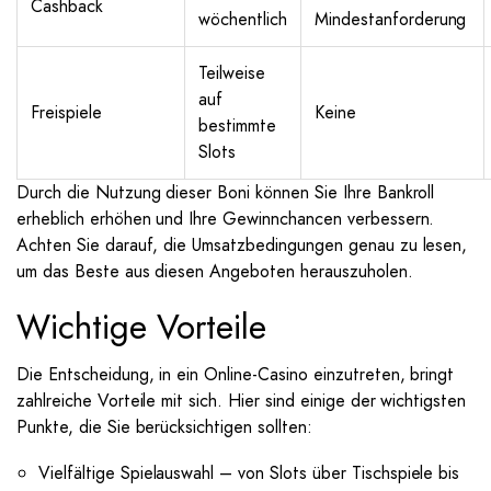
Cashback
wöchentlich
Mindestanforderung
Teilweise
auf
Freispiele
Keine
bestimmte
Slots
Durch die Nutzung dieser Boni können Sie Ihre Bankroll
erheblich erhöhen und Ihre Gewinnchancen verbessern.
Achten Sie darauf, die Umsatzbedingungen genau zu lesen,
um das Beste aus diesen Angeboten herauszuholen.
Wichtige Vorteile
Die Entscheidung, in ein Online-Casino einzutreten, bringt
zahlreiche Vorteile mit sich. Hier sind einige der wichtigsten
Punkte, die Sie berücksichtigen sollten:
Vielfältige Spielauswahl – von Slots über Tischspiele bis