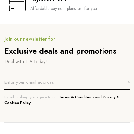
Affordable payment plans just for you
Join our newsletter for
Exclusive deals and promotions
Deal with L.A today!
By subscribing you agree to our
Terms & Conditions and Privacy &
Cookies Policy.