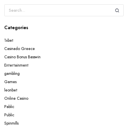
Categories
1xbet
Casinado Greece
Casino Bonus Basswin
Entertainment
gambling
Games
leonbet
Online Casino
Pablic
Public
Spinmills