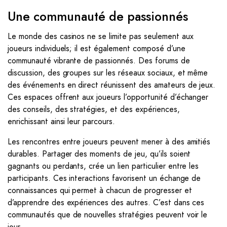
Une communauté de passionnés
Le monde des casinos ne se limite pas seulement aux
joueurs individuels; il est également composé d’une
communauté vibrante de passionnés. Des forums de
discussion, des groupes sur les réseaux sociaux, et même
des événements en direct réunissent des amateurs de jeux.
Ces espaces offrent aux joueurs l’opportunité d’échanger
des conseils, des stratégies, et des expériences,
enrichissant ainsi leur parcours.
Les rencontres entre joueurs peuvent mener à des amitiés
durables. Partager des moments de jeu, qu’ils soient
gagnants ou perdants, crée un lien particulier entre les
participants. Ces interactions favorisent un échange de
connaissances qui permet à chacun de progresser et
d’apprendre des expériences des autres. C’est dans ces
communautés que de nouvelles stratégies peuvent voir le
jour.