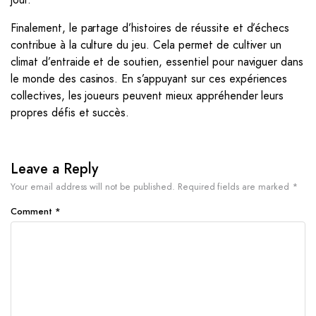
Finalement, le partage d’histoires de réussite et d’échecs
contribue à la culture du jeu. Cela permet de cultiver un
climat d’entraide et de soutien, essentiel pour naviguer dans
le monde des casinos. En s’appuyant sur ces expériences
collectives, les joueurs peuvent mieux appréhender leurs
propres défis et succès.
Leave a Reply
Your email address will not be published.
Required fields are marked
*
Comment
*