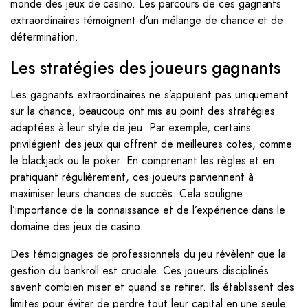
monde des jeux de casino. Les parcours de ces gagnants
extraordinaires témoignent d’un mélange de chance et de
détermination.
Les stratégies des joueurs gagnants
Les gagnants extraordinaires ne s’appuient pas uniquement
sur la chance; beaucoup ont mis au point des stratégies
adaptées à leur style de jeu. Par exemple, certains
privilégient des jeux qui offrent de meilleures cotes, comme
le blackjack ou le poker. En comprenant les règles et en
pratiquant régulièrement, ces joueurs parviennent à
maximiser leurs chances de succès. Cela souligne
l’importance de la connaissance et de l’expérience dans le
domaine des jeux de casino.
Des témoignages de professionnels du jeu révèlent que la
gestion du bankroll est cruciale. Ces joueurs disciplinés
savent combien miser et quand se retirer. Ils établissent des
limites pour éviter de perdre tout leur capital en une seule