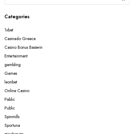
Categories
1xbet
Casinado Greece
Casino Bonus Basswin
Entertainment
gambling
Games
leonbet
Online Casino
Pablic
Public
Spinmills
Sportuna