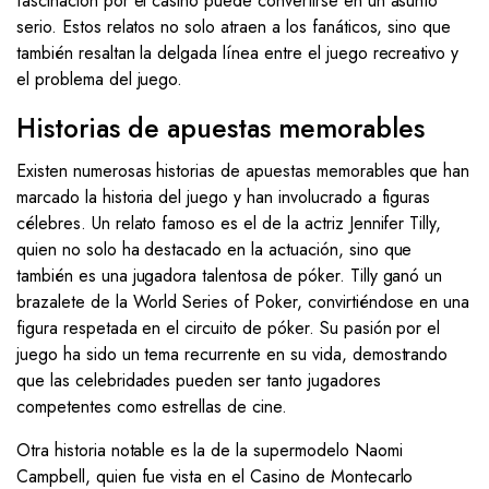
fascinación por el casino puede convertirse en un asunto
serio. Estos relatos no solo atraen a los fanáticos, sino que
también resaltan la delgada línea entre el juego recreativo y
el problema del juego.
Historias de apuestas memorables
Existen numerosas historias de apuestas memorables que han
marcado la historia del juego y han involucrado a figuras
célebres. Un relato famoso es el de la actriz Jennifer Tilly,
quien no solo ha destacado en la actuación, sino que
también es una jugadora talentosa de póker. Tilly ganó un
brazalete de la World Series of Poker, convirtiéndose en una
figura respetada en el circuito de póker. Su pasión por el
juego ha sido un tema recurrente en su vida, demostrando
que las celebridades pueden ser tanto jugadores
competentes como estrellas de cine.
Otra historia notable es la de la supermodelo Naomi
Campbell, quien fue vista en el Casino de Montecarlo