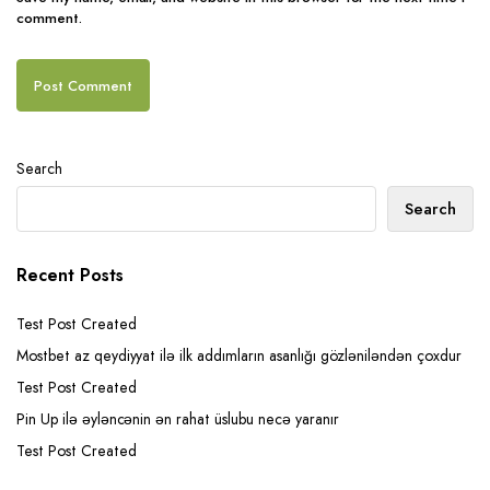
comment.
Search
Search
Recent Posts
Test Post Created
Mostbet az qeydiyyat ilə ilk addımların asanlığı gözləniləndən çoxdur
Test Post Created
Pin Up ilə əyləncənin ən rahat üslubu necə yaranır
Test Post Created