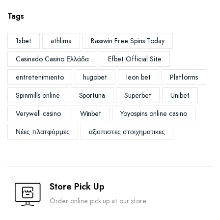
Tags
1xbet
athlima
Basswin Free Spins Today
Casinado Casino Ελλάδα
Efbet Official Site
entretenimiento
hugobet
leon bet
Platforms
Spinmills online
Sportuna
Superbet
Unibet
Verywell casino
Winbet
Yoyospins online casino
Νέες πλατφόρμες
αξιοπιστες στοιχηματικες
Store Pick Up
Order online pick up at our store