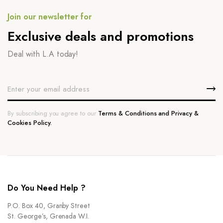
Join our newsletter for
Exclusive deals and promotions
Deal with L.A today!
By subscribing you agree to our
Terms & Conditions and Privacy &
Cookies Policy.
Do You Need Help ?
P.O. Box 40, Granby Street
St. George’s, Grenada W.I.