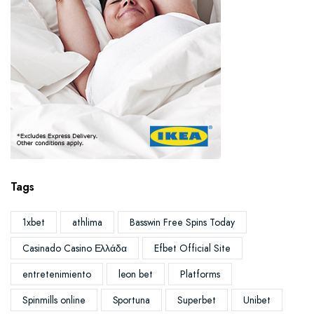
Tags
1xbet
athlima
Basswin Free Spins Today
Casinado Casino Ελλάδα
Efbet Official Site
entretenimiento
leon bet
Platforms
Spinmills online
Sportuna
Superbet
Unibet