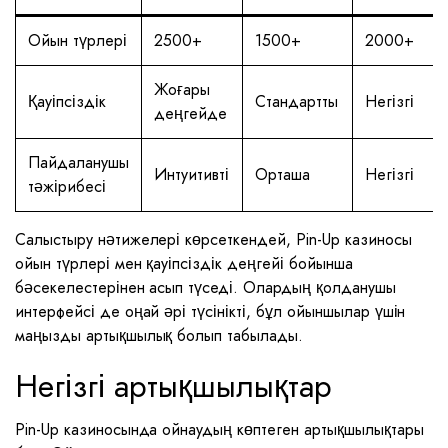
Ойын түрлері
2500+
1500+
2000+
Жоғары
Қауіпсіздік
Стандартты
Негізгі
деңгейде
Пайдаланушы
Интуитивті
Орташа
Негізгі
тәжірибесі
Салыстыру нәтижелері көрсеткендей, Pin-Up казиносы
ойын түрлері мен қауіпсіздік деңгейі бойынша
бәсекелестерінен асып түседі. Олардың қолданушы
интерфейсі де оңай әрі түсінікті, бұл ойыншылар үшін
маңызды артықшылық болып табылады.
Негізгі артықшылықтар
Pin-Up казиносында ойнаудың көптеген артықшылықтары