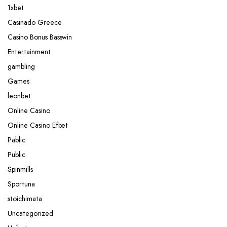
1xbet
Casinado Greece
Casino Bonus Basswin
Entertainment
gambling
Games
leonbet
Online Casino
Online Casino Efbet
Pablic
Public
Spinmills
Sportuna
stoichimata
Uncategorized