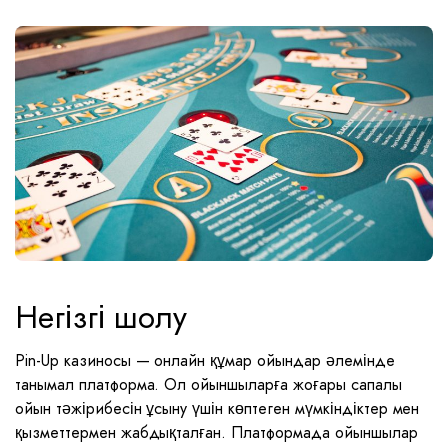
Негізгі шолу
Pin-Up казиносы — онлайн құмар ойындар әлемінде
танымал платформа. Ол ойыншыларға жоғары сапалы
ойын тәжірибесін ұсыну үшін көптеген мүмкіндіктер мен
қызметтермен жабдықталған. Платформада ойыншылар