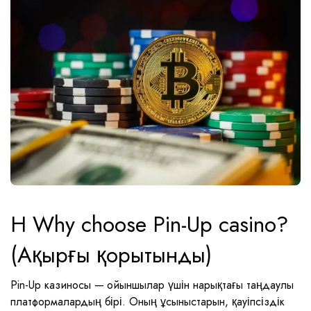
Н Why choose Pin-Up casino?
(Ақырғы қорытынды)
Pin-Up казиносы — ойыншылар үшін нарықтағы таңдаулы
платформалардың бірі. Оның ұсыныстарын, қауіпсіздік