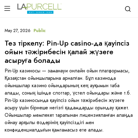
May 27, 2026
Public
Тез тіркелу: Pin-Up casino-да қауіпсіз
ойын тәжірибесін қалай жүзеге
асыруға болады
Pin-Up казиносы — заманауи онлайн ойын платформасы,
Қазақстан ойыншыларына арналған. Бұл казинода
ойыншылар казино ойындарының кең ауқымын таба
алады, соның ішінде слоттар, үстел ойындары және т.б.
Pin-Up казиносында қауіпсіз ойын тәжірибесін жүзеге
асыру үшін бірнеше негізгі қадамдарды орындау қажет.
Ойыншылар мемлекет тарапынан лицензияланған алаңда
ойнау арқылы өздерінің қауіпсіздігі мен
конфиденциалдығын қамтамасыз ете алады.