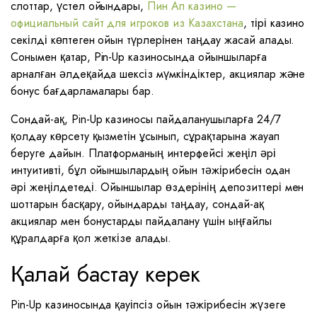
слоттар, үстел ойындары,
Пин Ап казино —
официальный сайт для игроков из Казахстана
, тірі казино
секілді көптеген ойын түрлерінен таңдау жасай алады.
Сонымен қатар, Pin-Up казиносында ойыншыларға
арналған әлдеқайда шексіз мүмкіндіктер, акциялар және
бонус бағдарламалары бар.
Сондай-ақ, Pin-Up казиносы пайдаланушыларға 24/7
қолдау көрсету қызметін ұсынып, сұрақтарына жауап
беруге дайын. Платформаның интерфейсі жеңіл әрі
интуитивті, бұл ойыншылардың ойын тәжірибесін одан
әрі жеңілдетеді. Ойыншылар өздерінің депозиттері мен
шоттарын басқару, ойындарды таңдау, сондай-ақ
акциялар мен бонустарды пайдалану үшін ыңғайлы
құралдарға қол жеткізе алады.
Қалай бастау керек
Pin-Up казиносында қауіпсіз ойын тәжірибесін жүзеге