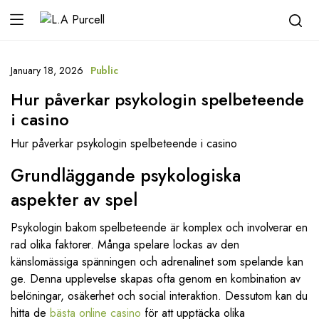
January 18, 2026
Public
Hur påverkar psykologin spelbeteende
i casino
Hur påverkar psykologin spelbeteende i casino
Grundläggande psykologiska
aspekter av spel
Psykologin bakom spelbeteende är komplex och involverar en
rad olika faktorer. Många spelare lockas av den
känslomässiga spänningen och adrenalinet som spelande kan
ge. Denna upplevelse skapas ofta genom en kombination av
belöningar, osäkerhet och social interaktion. Dessutom kan du
hitta de
bästa online casino
för att upptäcka olika