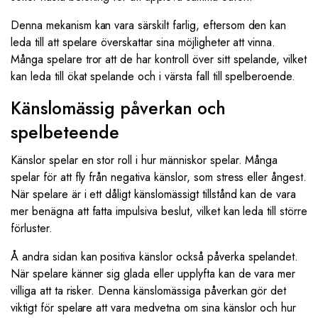
Denna mekanism kan vara särskilt farlig, eftersom den kan
leda till att spelare överskattar sina möjligheter att vinna.
Många spelare tror att de har kontroll över sitt spelande, vilket
kan leda till ökat spelande och i värsta fall till spelberoende.
Känslomässig påverkan och
spelbeteende
Känslor spelar en stor roll i hur människor spelar. Många
spelar för att fly från negativa känslor, som stress eller ångest.
När spelare är i ett dåligt känslomässigt tillstånd kan de vara
mer benägna att fatta impulsiva beslut, vilket kan leda till större
förluster.
Å andra sidan kan positiva känslor också påverka spelandet.
När spelare känner sig glada eller upplyfta kan de vara mer
villiga att ta risker. Denna känslomässiga påverkan gör det
viktigt för spelare att vara medvetna om sina känslor och hur