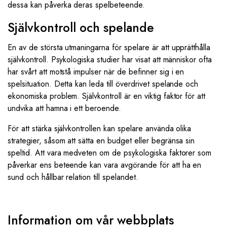
dessa kan påverka deras spelbeteende.
Självkontroll och spelande
En av de största utmaningarna för spelare är att upprätthålla
självkontroll. Psykologiska studier har visat att människor ofta
har svårt att motstå impulser när de befinner sig i en
spelsituation. Detta kan leda till överdrivet spelande och
ekonomiska problem. Självkontroll är en viktig faktor för att
undvika att hamna i ett beroende.
För att stärka självkontrollen kan spelare använda olika
strategier, såsom att sätta en budget eller begränsa sin
speltid. Att vara medveten om de psykologiska faktorer som
påverkar ens beteende kan vara avgörande för att ha en
sund och hållbar relation till spelandet.
Information om vår webbplats