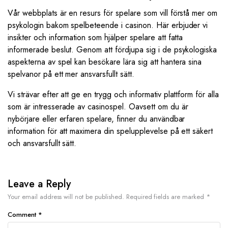
Vår webbplats är en resurs för spelare som vill förstå mer om
psykologin bakom spelbeteende i casinon. Här erbjuder vi
insikter och information som hjälper spelare att fatta
informerade beslut. Genom att fördjupa sig i de psykologiska
aspekterna av spel kan besökare lära sig att hantera sina
spelvanor på ett mer ansvarsfullt sätt.
Vi strävar efter att ge en trygg och informativ plattform för alla
som är intresserade av casinospel. Oavsett om du är
nybörjare eller erfaren spelare, finner du användbar
information för att maximera din spelupplevelse på ett säkert
och ansvarsfullt sätt.
Leave a Reply
Your email address will not be published.
Required fields are marked
*
Comment
*