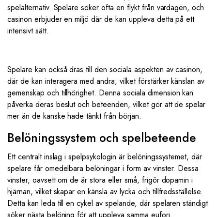
spelalternativ. Spelare söker ofta en flykt från vardagen, och
casinon erbjuder en miljö där de kan uppleva detta på ett
intensivt sätt.
Spelare kan också dras till den sociala aspekten av casinon,
där de kan interagera med andra, vilket förstärker känslan av
gemenskap och tillhörighet. Denna sociala dimension kan
påverka deras beslut och beteenden, vilket gör att de spelar
mer än de kanske hade tänkt från början.
Belöningssystem och spelbeteende
Ett centralt inslag i spelpsykologin är belöningssystemet, där
spelare får omedelbara belöningar i form av vinster. Dessa
vinster, oavsett om de är stora eller små, frigör dopamin i
hjärnan, vilket skapar en känsla av lycka och tillfredsställelse.
Detta kan leda till en cykel av spelande, där spelaren ständigt
söker nästa belöning för att uppleva samma eufori.