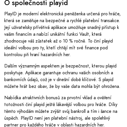
O společnosti playid
PlayID je moderní elektronická peněženka určená pro hráče,
která se zaměřuje na bezpečné a rychlé platební transakce.
Její uživatelsky přívětivá aplikace umožňuje snadný přístup k
vašim financím a nabízí unikátní funkci Vault, která
zhodnocuje váš zůstatek až o 10 % ročně. To činí playid
ideální volbou pro ty, kteří chtějí mít své finance pod
kontrolou při hraní hazardních her.
Dalším významným aspektem je bezpečnost, kterou playid
poskytuje. Aplikace garantuje ochranu vašich osobních a
bankovních údajů, což je v dnešní době klíčové. S playid
můžete hrát bez obav, že by vaše data mohla být ohrožena.
Nabídka atraktivních bonusů za prvotní vklad a ověření
totožnosti činí playid ještě lákavější volbou pro hráče. Díky
těmto výhodám můžete zvýšit svůj bankroll a tím i šance na
úspěch. PlayID není jen platební nástroj, ale spolehlivý
partner pro každého hráče v oblasti hazardních her.