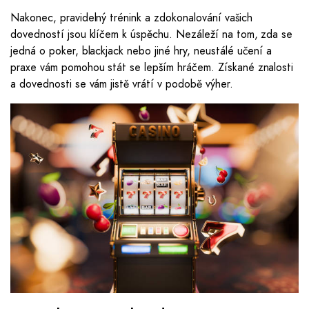
Nakonec, pravidelný trénink a zdokonalování vašich
dovedností jsou klíčem k úspěchu. Nezáleží na tom, zda se
jedná o poker, blackjack nebo jiné hry, neustálé učení a
praxe vám pomohou stát se lepším hráčem. Získané znalosti
a dovednosti se vám jistě vrátí v podobě výher.