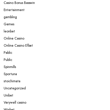
Casino Bonus Basswin
Entertainment
gambling
Games
leonbet
Online Casino
Online Casino Efbet
Pablic
Public
Spinmills
Sportuna
stoichimata
Uncategorized
Unibet
Verywell casino
Winbet