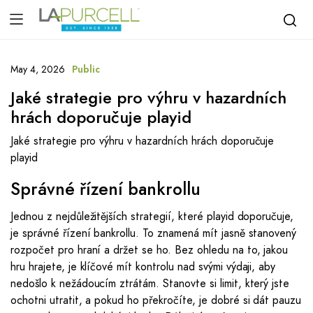
May 4, 2026
Public
Jaké strategie pro výhru v hazardních
hrách doporučuje playid
Jaké strategie pro výhru v hazardních hrách doporučuje
playid
Správné řízení bankrollu
Jednou z nejdůležitějších strategií, které playid doporučuje,
je správné řízení bankrollu. To znamená mít jasně stanovený
rozpočet pro hraní a držet se ho. Bez ohledu na to, jakou
hru hrajete, je klíčové mít kontrolu nad svými výdaji, aby
nedošlo k nežádoucím ztrátám. Stanovte si limit, který jste
ochotni utratit, a pokud ho překročíte, je dobré si dát pauzu