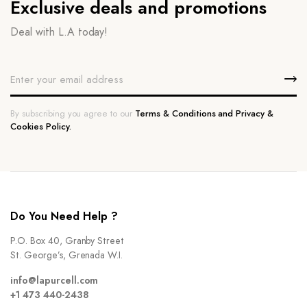
Exclusive deals and promotions
Deal with L.A today!
By subscribing you agree to our
Terms & Conditions and Privacy &
Cookies Policy.
Do You Need Help ?
P.O. Box 40, Granby Street
St. George’s, Grenada W.I.
info@lapurcell.com
+1 473 440-2438