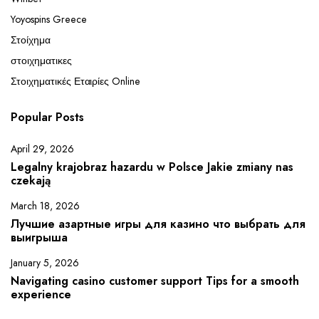
Yoyospins Greece
Στοίχημα
στοιχηματικες
Στοιχηματικές Εταιρίες Online
Popular Posts
April 29, 2026
Legalny krajobraz hazardu w Polsce Jakie zmiany nas
czekają
March 18, 2026
Лучшие азартные игры для казино что выбрать для
выигрыша
January 5, 2026
Navigating casino customer support Tips for a smooth
experience