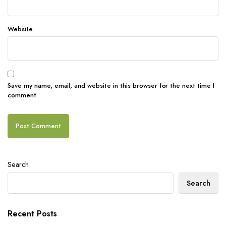
Website
Save my name, email, and website in this browser for the next time I
comment.
Search
Search
Recent Posts