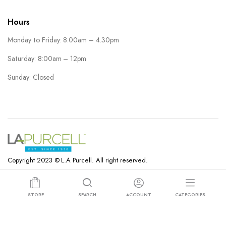
Hours
Monday to Friday: 8.00am – 4.30pm
Saturday: 8:00am – 12pm
Sunday: Closed
Copyright 2023 © L.A Purcell. All right reserved.
STORE
SEARCH
ACCOUNT
CATEGORIES