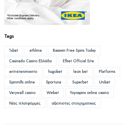
Tags
1xbet
athlima
Basswin Free Spins Today
Casinado Casino Ελλάδα
Efbet Official Site
entretenimiento
hugobet
leon bet
Platforms
Spinmills online
Sportuna
Superbet
Unibet
Verywell casino
Winbet
Yoyospins online casino
Νέες πλατφόρμες
αξιοπιστες στοιχηματικες