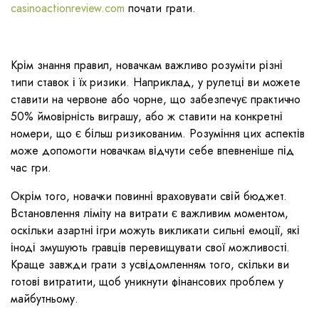
casinoactionreview.com
почати грати.
Крім знання правил, новачкам важливо розуміти різні
типи ставок і їх ризики. Наприклад, у рулетці ви можете
ставити на червоне або чорне, що забезпечує практично
50% ймовірність виграшу, або ж ставити на конкретні
номери, що є більш ризикованим. Розуміння цих аспектів
може допомогти новачкам відчути себе впевненіше під
час гри.
Окрім того, новачки повинні враховувати свій бюджет.
Встановлення ліміту на витрати є важливим моментом,
оскільки азартні ігри можуть викликати сильні емоції, які
іноді змушують гравців перевищувати свої можливості.
Краще завжди грати з усвідомленням того, скільки ви
готові витратити, щоб уникнути фінансових проблем у
майбутньому.