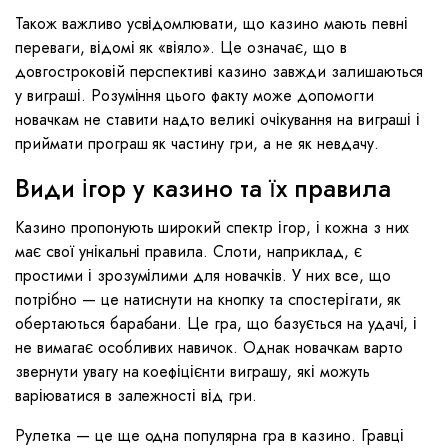
Також важливо усвідомлювати, що казино мають певні
переваги, відомі як «віяло». Це означає, що в
довгостроковій перспективі казино завжди залишаються
у виграші. Розуміння цього факту може допомогти
новачкам не ставити надто великі очікування на виграші і
приймати програш як частину гри, а не як невдачу.
Види ігор у казино та їх правила
Казино пропонують широкий спектр ігор, і кожна з них
має свої унікальні правила. Слоти, наприклад, є
простими і зрозумілими для новачків. У них все, що
потрібно — це натиснути на кнопку та спостерігати, як
обертаються барабани. Це гра, що базується на удачі, і
не вимагає особливих навичок. Однак новачкам варто
звернути увагу на коефіцієнти виграшу, які можуть
варіюватися в залежності від гри.
Рулетка — це ще одна популярна гра в казино. Гравці