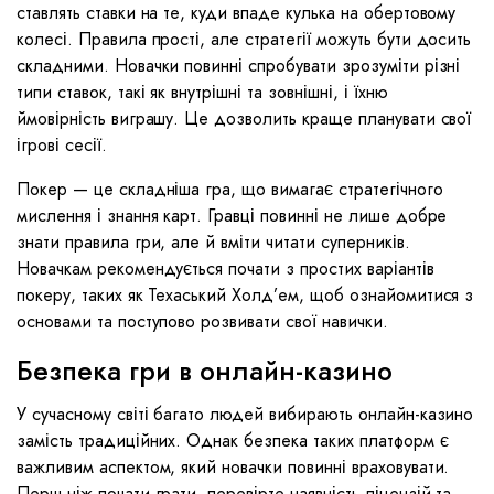
ставлять ставки на те, куди впаде кулька на обертовому
колесі. Правила прості, але стратегії можуть бути досить
складними. Новачки повинні спробувати зрозуміти різні
типи ставок, такі як внутрішні та зовнішні, і їхню
ймовірність виграшу. Це дозволить краще планувати свої
ігрові сесії.
Покер — це складніша гра, що вимагає стратегічного
мислення і знання карт. Гравці повинні не лише добре
знати правила гри, але й вміти читати суперників.
Новачкам рекомендується почати з простих варіантів
покеру, таких як Техаський Холд’ем, щоб ознайомитися з
основами та поступово розвивати свої навички.
Безпека гри в онлайн-казино
У сучасному світі багато людей вибирають онлайн-казино
замість традиційних. Однак безпека таких платформ є
важливим аспектом, який новачки повинні враховувати.
Перш ніж почати грати, перевірте наявність ліцензій та