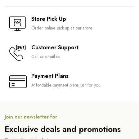
Store Pick Up
Order online pick up at our store
Customer Support
Call or email us
Payment Plans
Affordable payment plans just for you
Join our newsletter for
Exclusive deals and promotions