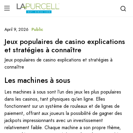
April 9, 2026
Public
Jeux populaires de casino explications
et stratégies à connaître
Jeux populaires de casino explications et stratégies à
connaître
Les machines à sous
Les machines à sous sont l’un des jeux les plus populaires
dans les casinos, tant physiques qu’en ligne. Elles
fonctionnent sur un système de rouleaux et de lignes de
paiement, offrant aux joueurs la possibilité de gagner des
jackpots impressionnants avec un investissement
relativement faible. Chaque machine a son propre thème,