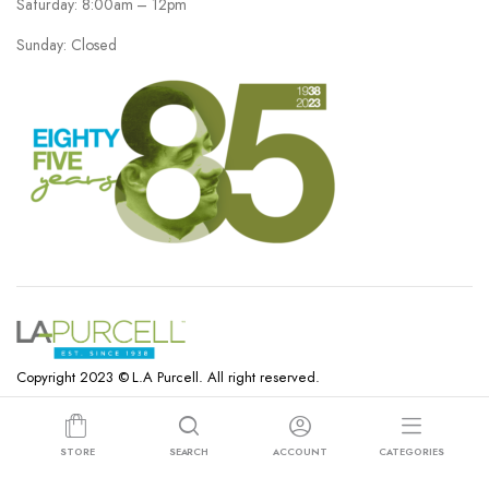
Saturday: 8:00am – 12pm
Sunday: Closed
Copyright 2023 © L.A Purcell. All right reserved.
STORE
SEARCH
ACCOUNT
CATEGORIES