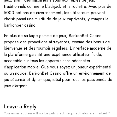
jeux, allant des machines à sous aux tables de jeux
traditionnels comme le blackjack et la roulette. Avec plus de
5000 options de divertissement, les utilisateurs peuvent
choisir parmi une multitude de jeux captivants, y compris le
bankonbet casino.
En plus de sa large gamme de jeux, BankonBet Casino
propose des promotions attrayantes, comme des bonus de
bienvenue et des tournois réguliers. L’interface moderne de
la plateforme garantit une expérience utilisateur fluide,
accessible sur tous les appareils sans nécessiter
d’application mobile. Que vous soyez un joueur expérimenté
ou un novice, BankonBet Casino offre un environnement de
jeu sécurisé et dynamique, idéal pour tous les passionnés de
jeux d’argent.
Leave a Reply
Your email address will not be published.
Required fields are marked
*