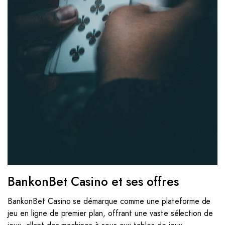
BankonBet Casino et ses offres
BankonBet Casino se démarque comme une plateforme de
jeu en ligne de premier plan, offrant une vaste sélection de