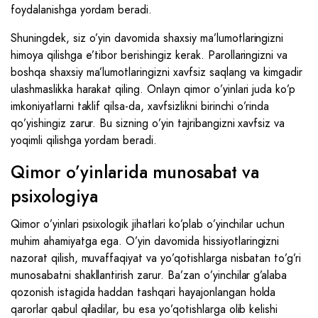
foydalanishga yordam beradi.
Shuningdek, siz o’yin davomida shaxsiy ma’lumotlaringizni
himoya qilishga e’tibor berishingiz kerak. Parollaringizni va
boshqa shaxsiy ma’lumotlaringizni xavfsiz saqlang va kimgadir
ulashmaslikka harakat qiling. Onlayn qimor o’yinlari juda ko’p
imkoniyatlarni taklif qilsa-da, xavfsizlikni birinchi o’rinda
qo’yishingiz zarur. Bu sizning o’yin tajribangizni xavfsiz va
yoqimli qilishga yordam beradi.
Qimor o’yinlarida munosabat va
psixologiya
Qimor o’yinlari psixologik jihatlari ko’plab o’yinchilar uchun
muhim ahamiyatga ega. O’yin davomida hissiyotlaringizni
nazorat qilish, muvaffaqiyat va yo’qotishlarga nisbatan to’g’ri
munosabatni shakllantirish zarur. Ba’zan o’yinchilar g’alaba
qozonish istagida haddan tashqari hayajonlangan holda
qarorlar qabul qiladilar, bu esa yo’qotishlarga olib kelishi