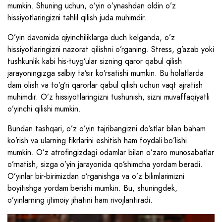
mumkin. Shuning uchun, o’yin o’ynashdan oldin o’z
hissiyotlaringizni tahlil qilish juda muhimdir.
O’yin davomida qiyinchiliklarga duch kelganda, o’z
hissiyotlaringizni nazorat qilishni o’rganing. Stress, g’azab yoki
tushkunlik kabi his-tuyg’ular sizning qaror qabul qilish
jarayoningizga salbiy ta’sir ko’rsatishi mumkin. Bu holatlarda
dam olish va to’g’ri qarorlar qabul qilish uchun vaqt ajratish
muhimdir. O’z hissiyotlaringizni tushunish, sizni muvaffaqiyatli
o’yinchi qilishi mumkin.
Bundan tashqari, o’z o’yin tajribangizni do’stlar bilan baham
ko’rish va ularning fikrlarini eshitish ham foydali bo’lishi
mumkin. O’z atrofingizdagi odamlar bilan o’zaro munosabatlar
o’rnatish, sizga o’yin jarayonida qo’shimcha yordam beradi.
O’yinlar bir-birimizdan o’rganishga va o’z bilimlarimizni
boyitishga yordam berishi mumkin. Bu, shuningdek,
o’yinlarning ijtimoiy jihatini ham rivojlantiradi.