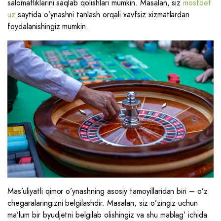
salomatliklarini saqlab qolishlari mumkin. Masalan, siz
mostbet
uz
saytida o’ynashni tanlash orqali xavfsiz xizmatlardan
foydalanishingiz mumkin.
Mas’uliyatli qimor o’ynashning asosiy tamoyillaridan biri – o’z
chegaralaringizni belgilashdir. Masalan, siz o’zingiz uchun
ma’lum bir byudjetni belgilab olishingiz va shu mablag’ ichida