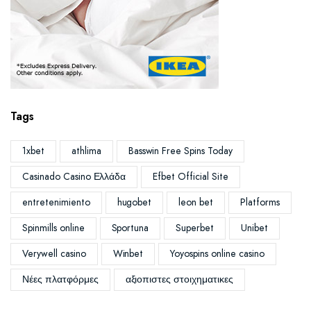
Tags
1xbet
athlima
Basswin Free Spins Today
Casinado Casino Ελλάδα
Efbet Official Site
entretenimiento
hugobet
leon bet
Platforms
Spinmills online
Sportuna
Superbet
Unibet
Verywell casino
Winbet
Yoyospins online casino
Νέες πλατφόρμες
αξιοπιστες στοιχηματικες