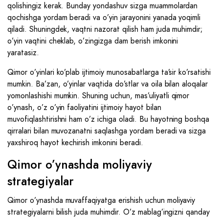
qolishingiz kerak. Bunday yondashuv sizga muammolardan
qochishga yordam beradi va o’yin jarayonini yanada yoqimli
qiladi. Shuningdek, vaqtni nazorat qilish ham juda muhimdir;
o’yin vaqtini cheklab, o’zingizga dam berish imkonini
yaratasiz.
Qimor o’yinlari ko’plab ijtimoiy munosabatlarga ta’sir ko’rsatishi
mumkin. Ba’zan, o’yinlar vaqtida do’stlar va oila bilan aloqalar
yomonlashishi mumkin. Shuning uchun, mas’uliyatli qimor
o’ynash, o’z o’yin faoliyatini ijtimoiy hayot bilan
muvofiqlashtirishni ham o’z ichiga oladi. Bu hayotning boshqa
qirralari bilan muvozanatni saqlashga yordam beradi va sizga
yaxshiroq hayot kechirish imkonini beradi.
Qimor o’ynashda moliyaviy
strategiyalar
Qimor o’ynashda muvaffaqiyatga erishish uchun moliyaviy
strategiyalarni bilish juda muhimdir. O’z mablag’ingizni qanday