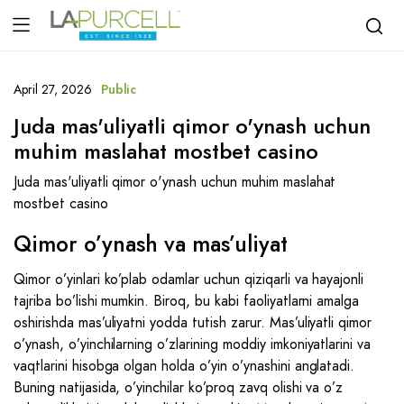
April 27, 2026
Public
Juda mas'uliyatli qimor o'ynash uchun
muhim maslahat mostbet casino
Juda mas'uliyatli qimor o'ynash uchun muhim maslahat
mostbet casino
Qimor o’ynash va mas’uliyat
Qimor o’yinlari ko’plab odamlar uchun qiziqarli va hayajonli
tajriba bo’lishi mumkin. Biroq, bu kabi faoliyatlarni amalga
oshirishda mas’uliyatni yodda tutish zarur. Mas’uliyatli qimor
o’ynash, o’yinchilarning o’zlarining moddiy imkoniyatlarini va
vaqtlarini hisobga olgan holda o’yin o’ynashini anglatadi.
Buning natijasida, o’yinchilar ko’proq zavq olishi va o’z