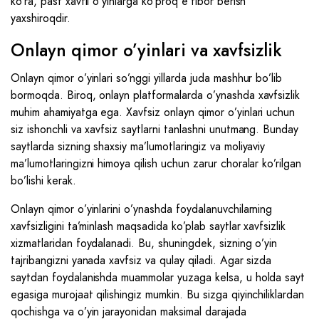
ko’ra, past xavfli o’yinlarga ko’proq e’tibor berish
yaxshiroqdir.
Onlayn qimor o’yinlari va xavfsizlik
Onlayn qimor o’yinlari so’nggi yillarda juda mashhur bo’lib
bormoqda. Biroq, onlayn platformalarda o’ynashda xavfsizlik
muhim ahamiyatga ega. Xavfsiz onlayn qimor o’yinlari uchun
siz ishonchli va xavfsiz saytlarni tanlashni unutmang. Bunday
saytlarda sizning shaxsiy ma’lumotlaringiz va moliyaviy
ma’lumotlaringizni himoya qilish uchun zarur choralar ko’rilgan
bo’lishi kerak.
Onlayn qimor o’yinlarini o’ynashda foydalanuvchilarning
xavfsizligini ta’minlash maqsadida ko’plab saytlar xavfsizlik
xizmatlaridan foydalanadi. Bu, shuningdek, sizning o’yin
tajribangizni yanada xavfsiz va qulay qiladi. Agar sizda
saytdan foydalanishda muammolar yuzaga kelsa, u holda sayt
egasiga murojaat qilishingiz mumkin. Bu sizga qiyinchiliklardan
qochishga va o’yin jarayonidan maksimal darajada