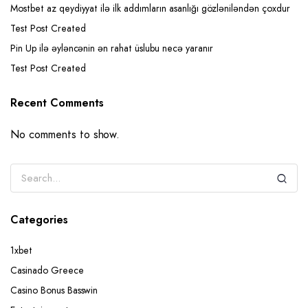
Mostbet az qeydiyyat ilə ilk addımların asanlığı gözləniləndən çoxdur
Test Post Created
Pin Up ilə əyləncənin ən rahat üslubu necə yaranır
Test Post Created
Recent Comments
No comments to show.
Categories
1xbet
Casinado Greece
Casino Bonus Basswin