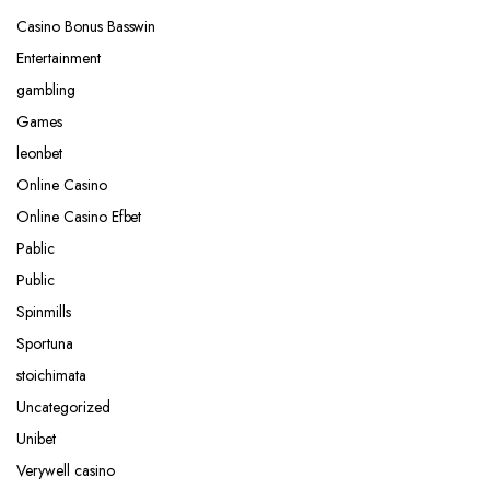
Casino Bonus Basswin
Entertainment
gambling
Games
leonbet
Online Casino
Online Casino Efbet
Pablic
Public
Spinmills
Sportuna
stoichimata
Uncategorized
Unibet
Verywell casino