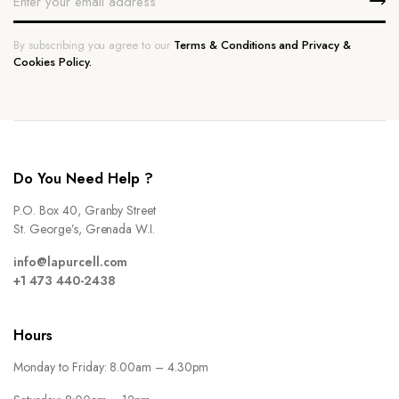
By subscribing you agree to our
Terms & Conditions and Privacy &
Cookies Policy.
Do You Need Help ?
P.O. Box 40, Granby Street
St. George’s, Grenada W.I.
info@lapurcell.com
+1 473 440-2438
Hours
Monday to Friday: 8.00am – 4.30pm