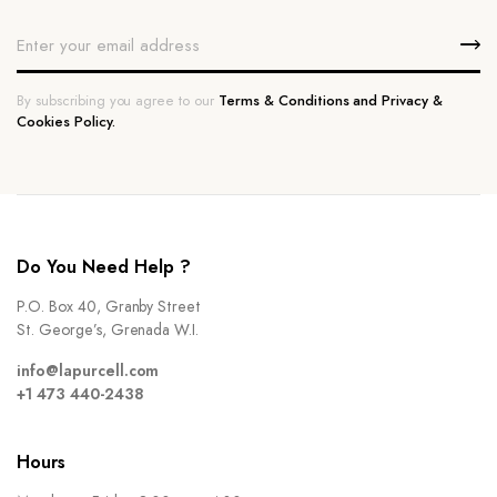
By subscribing you agree to our
Terms & Conditions and Privacy &
Cookies Policy.
Do You Need Help ?
P.O. Box 40, Granby Street
St. George’s, Grenada W.I.
info@lapurcell.com
+1 473 440-2438
Hours