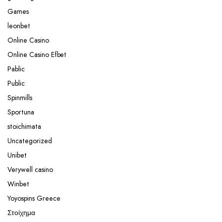
Games
leonbet
Online Casino
Online Casino Efbet
Pablic
Public
Spinmills
Sportuna
stoichimata
Uncategorized
Unibet
Verywell casino
Winbet
Yoyospins Greece
Στοίχημα