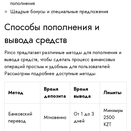
пополнения
Щедрые бонусы и специальные предложения
Способы пополнения и
вывода средств
Pinco предлагает различные методы для пополнения и
вывода средств, чтобы сделать процесс финансовых
операций простым и удобным для пользователей.
Рассмотрим подробнее доступные методы.
Время
Время
Метод
Лимиты
депозита
вывода
Минимум
Банковский
От 1 до 3
Мгновенно
2500
перевод
дней
KZT