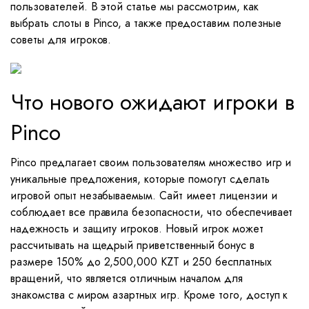
пользователей. В этой статье мы рассмотрим, как
выбрать слоты в Pinco, а также предоставим полезные
советы для игроков.
Что нового ожидают игроки в
Pinco
Pinco предлагает своим пользователям множество игр и
уникальные предложения, которые помогут сделать
игровой опыт незабываемым. Сайт имеет лицензии и
соблюдает все правила безопасности, что обеспечивает
надежность и защиту игроков. Новый игрок может
рассчитывать на щедрый приветственный бонус в
размере 150% до 2,500,000 KZT и 250 бесплатных
вращений, что является отличным началом для
знакомства с миром азартных игр. Кроме того, доступ к