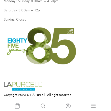
Monday to Friday: 8.00am – 4.30pm
Saturday: 8:00am – 12pm
Sunday: Closed
Copyright 2023 © L.A Purcell. All right reserved.