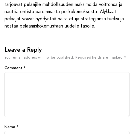
tarjoavat pelaajille mahdollisuuden maksimoida voittonsa ja
nauttia entistä paremmasta pelikokemuksesta. Älykkäät
pelaajat voivat hyödyntää näitä etuja strategiansa tueksi ja
nostaa pelaamiskokemustaan uudelle tasolle.
Leave a Reply
Your email address will not be published.
Required fields are marked
*
Comment
*
Name
*