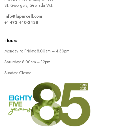
St. George’s, Grenada W.I.
info@lapurcell.com
+1 473 440-2438
Hours
Monday to Friday: 8.00am – 4.30pm
Saturday: 8:00am – 12pm
Sunday: Closed