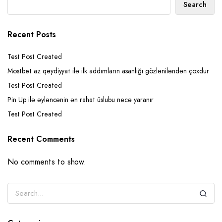
Search
Recent Posts
Test Post Created
Mostbet az qeydiyyat ilə ilk addımların asanlığı gözləniləndən çoxdur
Test Post Created
Pin Up ilə əyləncənin ən rahat üslubu necə yaranır
Test Post Created
Recent Comments
No comments to show.