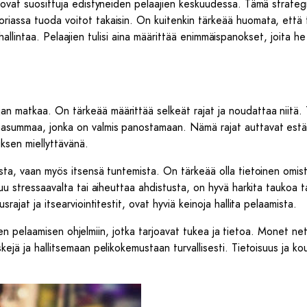
, ovat suosittuja edistyneiden pelaajien keskuudessa. Tämä strateg
riassa tuoda voitot takaisin. On kuitenkin tärkeää huomata, että t
ienhallintaa. Pelaajien tulisi aina määrittää enimmäispanokset, joita h
an matkaa. On tärkeää määrittää selkeät rajat ja noudattaa niitä.
rahasummaa, jonka on valmis panostamaan. Nämä rajat auttavat est
uksen miellyttävänä.
ista, vaan myös itsensä tuntemista. On tärkeää olla tietoinen omis
tuu stressaavalta tai aiheuttaa ahdistusta, on hyvä harkita taukoa t
rajat ja itsearviointitestit, ovat hyviä keinoja hallita pelaamista.
llisen pelaamisen ohjelmiin, jotka tarjoavat tukea ja tietoa. Monet ne
kejä ja hallitsemaan pelikokemustaan turvallisesti. Tietoisuus ja ko