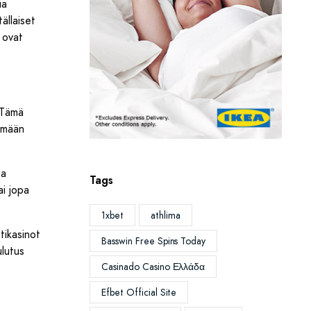
ia
ällaiset
e ovat
 Tämä
ämään
ta
Tags
ai jopa
1xbet
athlima
ttikasinot
Basswin Free Spins Today
ulutus
Casinado Casino Ελλάδα
Efbet Official Site