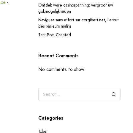
ace
-
Ontdek ware casinospanning: vergroot uw
gokmogelijkheden
Naviguer sans effort sur corgibett.net, l’atout
des parieurs malins
Test Post Created
Recent Comments
No comments to show.
Categories
1xbet