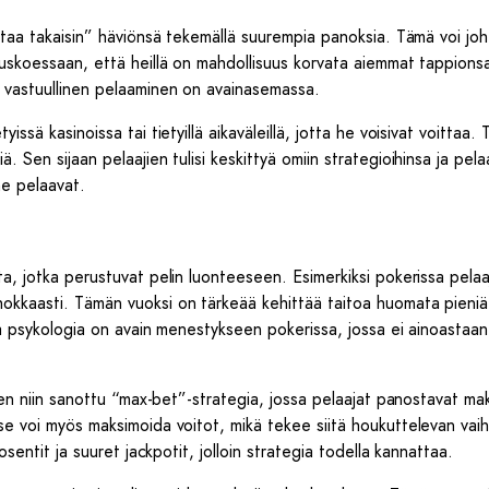
ittaa takaisin” häviönsä tekemällä suurempia panoksia. Tämä voi jo
ä uskoessaan, että heillä on mahdollisuus korvata aiemmat tappions
a vastuullinen pelaaminen on avainasemassa.
ssä kasinoissa tai tietyillä aikaväleillä, jotta he voisivat voittaa. T
. Sen sijaan pelaajien tulisi keskittyä omiin strategioihinsa ja pel
 he pelaavat.
ta, jotka perustuvat pelin luonteeseen. Esimerkiksi pokerissa pelaa
okkaasti. Tämän vuoksi on tärkeää kehittää taitoa huomata pieniä 
miva psykologia on avain menestykseen pokerissa, jossa ei ainoastaa
uten niin sanottu “max-bet”-strategia, jossa pelaajat panostavat ma
 se voi myös maksimoida voitot, mikä tekee siitä houkuttelevan va
osentit ja suuret jackpotit, jolloin strategia todella kannattaa.