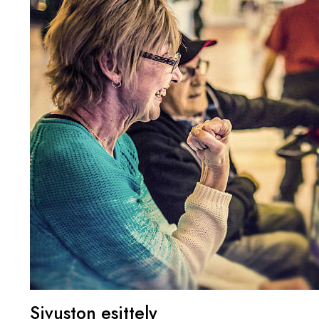
Sivuston esittely