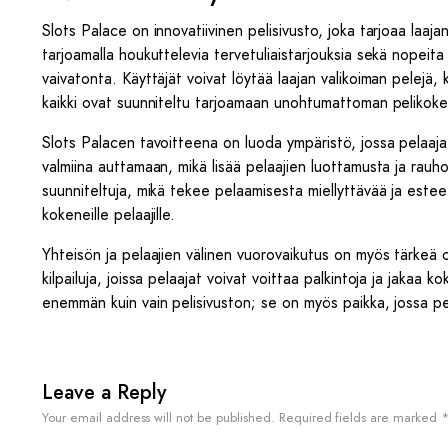
Slots Palace on innovatiivinen pelisivusto, joka tarjoaa laaja
tarjoamalla houkuttelevia tervetuliaistarjouksia sekä nopeita
vaivatonta. Käyttäjät voivat löytää laajan valikoiman pelejä,
kaikki ovat suunniteltu tarjoamaan unohtumattoman pelikok
Slots Palacen tavoitteena on luoda ympäristö, jossa pelaajat v
valmiina auttamaan, mikä lisää pelaajien luottamusta ja rauh
suunniteltuja, mikä tekee pelaamisesta miellyttävää ja estee
kokeneille pelaajille.
Yhteisön ja pelaajien välinen vuorovaikutus on myös tärkeä o
kilpailuja, joissa pelaajat voivat voittaa palkintoja ja jaka
enemmän kuin vain pelisivuston; se on myös paikka, jossa pel
Leave a Reply
Your email address will not be published.
Required fields are marked