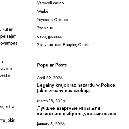
Verywell casino
Winbet
Yoyospins Greece
Στοίχημα
a, kuten
pelaajat
στοιχηματικες
ehtovampaa
Στοιχηματικές Εταιρίες Online
an
Popular Posts
tavalla
sestä
April 29, 2026
Legalny krajobraz hazardu w Polsce
Jakie zmiany nas czekają
March 18, 2026
on, että
Лучшие азартные игры для
казино что выбрать для выигрыша
tä jokin
January 5, 2026