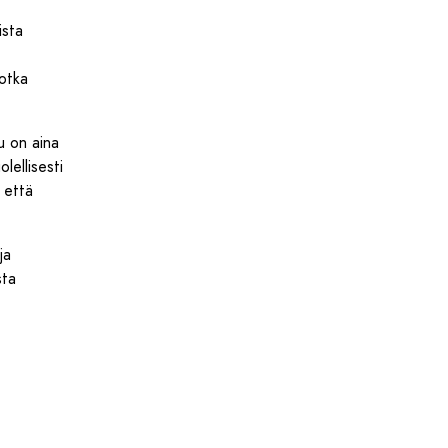
ista
jotka
lu on aina
lellisesti
 että
ja
sta