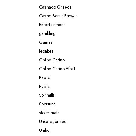
Casinado Greece
Casino Bonus Basswin
Entertainment
gambling
Games
leonbet
Online Casino
Online Casino Efbet
Pablic
Public
Spinmills
Sportuna
stoichimata
Uncategorized
Unibet