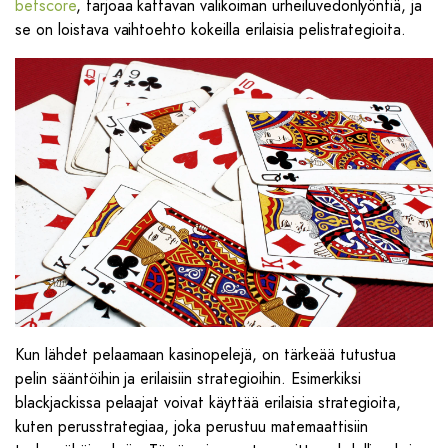
betscore
, tarjoaa kattavan valikoiman urheiluvedonlyöntiä, ja
se on loistava vaihtoehto kokeilla erilaisia pelistrategioita.
Kun lähdet pelaamaan kasinopelejä, on tärkeää tutustua
pelin sääntöihin ja erilaisiin strategioihin. Esimerkiksi
blackjackissa pelaajat voivat käyttää erilaisia strategioita,
kuten perusstrategiaa, joka perustuu matemaattisiin