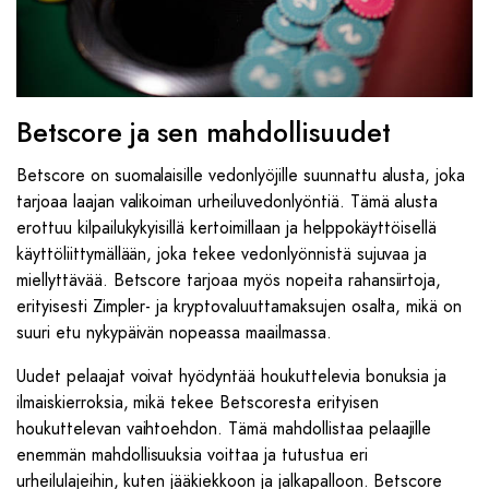
Betscore ja sen mahdollisuudet
Betscore on suomalaisille vedonlyöjille suunnattu alusta, joka
tarjoaa laajan valikoiman urheiluvedonlyöntiä. Tämä alusta
erottuu kilpailukykyisillä kertoimillaan ja helppokäyttöisellä
käyttöliittymällään, joka tekee vedonlyönnistä sujuvaa ja
miellyttävää. Betscore tarjoaa myös nopeita rahansiirtoja,
erityisesti Zimpler- ja kryptovaluuttamaksujen osalta, mikä on
suuri etu nykypäivän nopeassa maailmassa.
Uudet pelaajat voivat hyödyntää houkuttelevia bonuksia ja
ilmaiskierroksia, mikä tekee Betscoresta erityisen
houkuttelevan vaihtoehdon. Tämä mahdollistaa pelaajille
enemmän mahdollisuuksia voittaa ja tutustua eri
urheilulajeihin, kuten jääkiekkoon ja jalkapalloon. Betscore