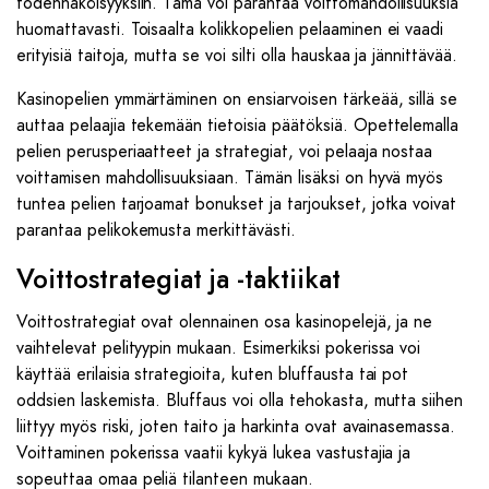
todennäköisyyksiin. Tämä voi parantaa voittomahdollisuuksia
huomattavasti. Toisaalta kolikkopelien pelaaminen ei vaadi
erityisiä taitoja, mutta se voi silti olla hauskaa ja jännittävää.
Kasinopelien ymmärtäminen on ensiarvoisen tärkeää, sillä se
auttaa pelaajia tekemään tietoisia päätöksiä. Opettelemalla
pelien perusperiaatteet ja strategiat, voi pelaaja nostaa
voittamisen mahdollisuuksiaan. Tämän lisäksi on hyvä myös
tuntea pelien tarjoamat bonukset ja tarjoukset, jotka voivat
parantaa pelikokemusta merkittävästi.
Voittostrategiat ja -taktiikat
Voittostrategiat ovat olennainen osa kasinopelejä, ja ne
vaihtelevat pelityypin mukaan. Esimerkiksi pokerissa voi
käyttää erilaisia strategioita, kuten bluffausta tai pot
oddsien laskemista. Bluffaus voi olla tehokasta, mutta siihen
liittyy myös riski, joten taito ja harkinta ovat avainasemassa.
Voittaminen pokerissa vaatii kykyä lukea vastustajia ja
sopeuttaa omaa peliä tilanteen mukaan.