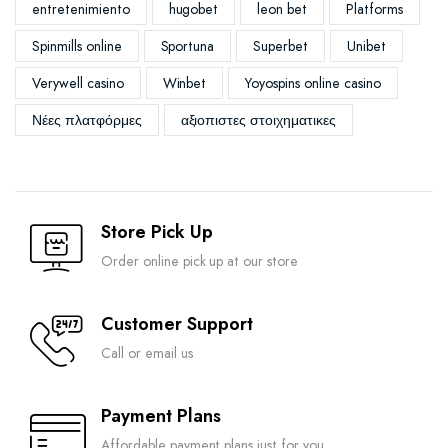
entretenimiento
hugobet
leon bet
Platforms
Spinmills online
Sportuna
Superbet
Unibet
Verywell casino
Winbet
Yoyospins online casino
Νέες πλατφόρμες
αξιοπιστες στοιχηματικες
Store Pick Up
Order online pick up at our store
Customer Support
Call or email us
Payment Plans
Affordable payment plans just for you