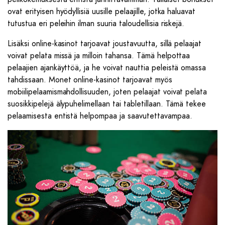
ovat erityisen hyödyllisiä uusille pelaajille, jotka haluavat
tutustua eri peleihin ilman suuria taloudellisia riskejä.
Lisäksi online-kasinot tarjoavat joustavuutta, sillä pelaajat
voivat pelata missä ja milloin tahansa. Tämä helpottaa
pelaajien ajankäyttöä, ja he voivat nauttia peleistä omassa
tahdissaan. Monet online-kasinot tarjoavat myös
mobiilipelaamismahdollisuuden, joten pelaajat voivat pelata
suosikkipelejä älypuhelimellaan tai tabletillaan. Tämä tekee
pelaamisesta entistä helpompaa ja saavutettavampaa.