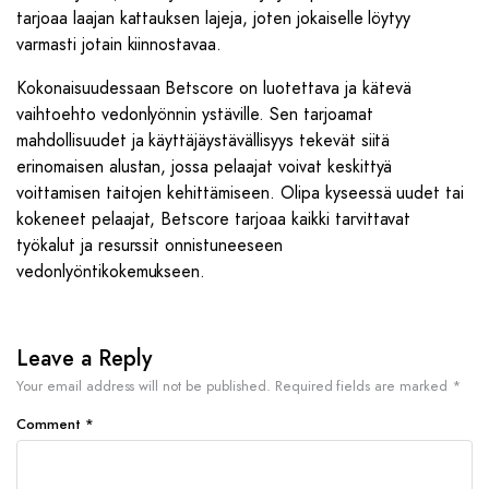
tarjoaa laajan kattauksen lajeja, joten jokaiselle löytyy
varmasti jotain kiinnostavaa.
Kokonaisuudessaan Betscore on luotettava ja kätevä
vaihtoehto vedonlyönnin ystäville. Sen tarjoamat
mahdollisuudet ja käyttäjäystävällisyys tekevät siitä
erinomaisen alustan, jossa pelaajat voivat keskittyä
voittamisen taitojen kehittämiseen. Olipa kyseessä uudet tai
kokeneet pelaajat, Betscore tarjoaa kaikki tarvittavat
työkalut ja resurssit onnistuneeseen
vedonlyöntikokemukseen.
Leave a Reply
Your email address will not be published.
Required fields are marked
*
Comment
*