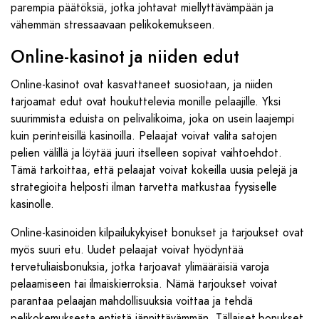
parempia päätöksiä, jotka johtavat miellyttävämpään ja
vähemmän stressaavaan pelikokemukseen.
Online-kasinot ja niiden edut
Online-kasinot ovat kasvattaneet suosiotaan, ja niiden
tarjoamat edut ovat houkuttelevia monille pelaajille. Yksi
suurimmista eduista on pelivalikoima, joka on usein laajempi
kuin perinteisillä kasinoilla. Pelaajat voivat valita satojen
pelien välillä ja löytää juuri itselleen sopivat vaihtoehdot.
Tämä tarkoittaa, että pelaajat voivat kokeilla uusia pelejä ja
strategioita helposti ilman tarvetta matkustaa fyysiselle
kasinolle.
Online-kasinoiden kilpailukykyiset bonukset ja tarjoukset ovat
myös suuri etu. Uudet pelaajat voivat hyödyntää
tervetuliaisbonuksia, jotka tarjoavat ylimääräisiä varoja
pelaamiseen tai ilmaiskierroksia. Nämä tarjoukset voivat
parantaa pelaajan mahdollisuuksia voittaa ja tehdä
pelikokemuksesta entistä jännittävämmän. Tällaiset bonukset