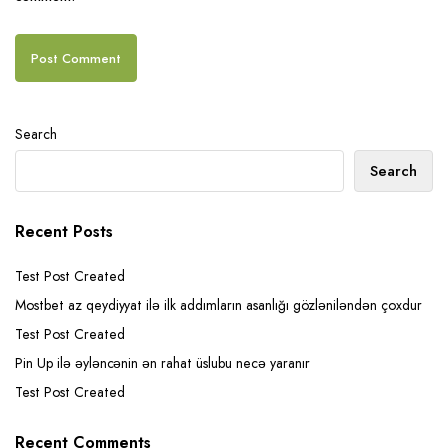
Search
Search
Recent Posts
Test Post Created
Mostbet az qeydiyyat ilə ilk addımların asanlığı gözləniləndən çoxdur
Test Post Created
Pin Up ilə əyləncənin ən rahat üslubu necə yaranır
Test Post Created
Recent Comments