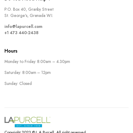
P.O. Box 40, Granby Street
St. George’s, Grenada W.I.
info@lapurcell.com
+1 473 440-2438
Hours
Monday to Friday: 8.00am – 4.30pm
Saturday: 8:00am – 12pm
Sunday: Closed
Copyright 2023 © L.A Purcell. All right reserved.