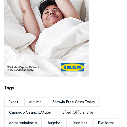
Tags
1xbet
athlima
Basswin Free Spins Today
Casinado Casino Ελλάδα
Efbet Official Site
entretenimiento
hugobet
leon bet
Platforms