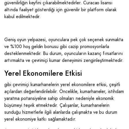
güvenilirliğin keyfini çıkarabilmektedirler. Curacao lisansı
altında faaliyet gösterdiği için güvenilir bir platform olarak
kabul edilmektedir.
Geniş oyun yelpazesi, oyunculara pek çok seçenek sunmakta
ve %100 hoş geldin bonusu gibi cazip promosyonlarla
desteklenmektedir. Bu durum, oyuncuların kazanç fırsatlarını
artırmakta ve çevrimiçi kumar deneyimini zenginleştirmektedir.
Yerel Ekonomilere Etkisi
gibi çevrimiçi kumarhanelerin yerel ekonomilere etkisi, çeşitli
açılardan değerlendirilebilir. Öncelikle, kumarhaneler, istihdam
yaratma potansiyeline sahip olmaları nedeniyle ekonomik
büyümeyi teşvik etmektedir. Çalışanlar, kumarhanelerin
sunduğu hizmetlerle ilgili alanlarda çalışmakta ve bu durum
yerel ekonomiye katkı sağlamaktadır.