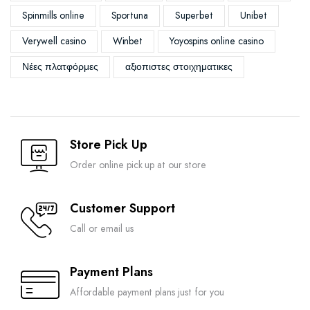
Spinmills online
Sportuna
Superbet
Unibet
Verywell casino
Winbet
Yoyospins online casino
Νέες πλατφόρμες
αξιοπιστες στοιχηματικες
Store Pick Up
Order online pick up at our store
Customer Support
Call or email us
Payment Plans
Affordable payment plans just for you