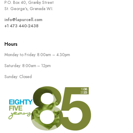
P.O. Box 40, Granby Street
St. George’s, Grenada W.I.
info@lapurcell.com
+1 473 440-2438
Hours
Monday to Friday: 8.00am – 4.30pm
Saturday: 8:00am – 12pm
Sunday: Closed