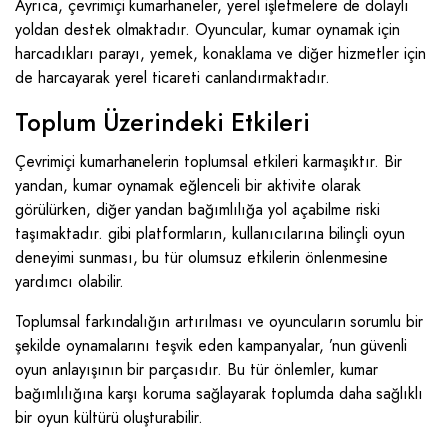
Ayrıca, çevrimiçi kumarhaneler, yerel işletmelere de dolaylı
yoldan destek olmaktadır. Oyuncular, kumar oynamak için
harcadıkları parayı, yemek, konaklama ve diğer hizmetler için
de harcayarak yerel ticareti canlandırmaktadır.
Toplum Üzerindeki Etkileri
Çevrimiçi kumarhanelerin toplumsal etkileri karmaşıktır. Bir
yandan, kumar oynamak eğlenceli bir aktivite olarak
görülürken, diğer yandan bağımlılığa yol açabilme riski
taşımaktadır. gibi platformların, kullanıcılarına bilinçli oyun
deneyimi sunması, bu tür olumsuz etkilerin önlenmesine
yardımcı olabilir.
Toplumsal farkındalığın artırılması ve oyuncuların sorumlu bir
şekilde oynamalarını teşvik eden kampanyalar, ’nun güvenli
oyun anlayışının bir parçasıdır. Bu tür önlemler, kumar
bağımlılığına karşı koruma sağlayarak toplumda daha sağlıklı
bir oyun kültürü oluşturabilir.