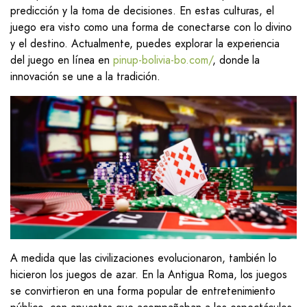
predicción y la toma de decisiones. En estas culturas, el
juego era visto como una forma de conectarse con lo divino
y el destino. Actualmente, puedes explorar la experiencia
del juego en línea en
pinup-bolivia-bo.com/
, donde la
innovación se une a la tradición.
A medida que las civilizaciones evolucionaron, también lo
hicieron los juegos de azar. En la Antigua Roma, los juegos
se convirtieron en una forma popular de entretenimiento