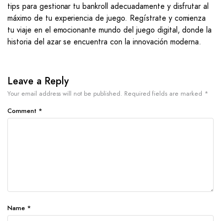
tips para gestionar tu bankroll adecuadamente y disfrutar al
máximo de tu experiencia de juego. Regístrate y comienza
tu viaje en el emocionante mundo del juego digital, donde la
historia del azar se encuentra con la innovación moderna.
Leave a Reply
Your email address will not be published.
Required fields are marked
*
Comment
*
Name
*