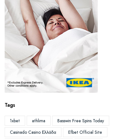
Tags
1xbet
athlima
Basswin Free Spins Today
Casinado Casino Ελλάδα
Efbet Official Site