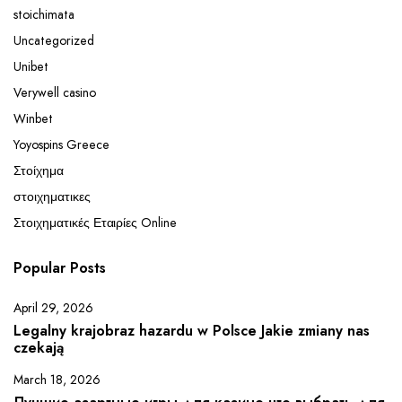
stoichimata
Uncategorized
Unibet
Verywell casino
Winbet
Yoyospins Greece
Στοίχημα
στοιχηματικες
Στοιχηματικές Εταιρίες Online
Popular Posts
April 29, 2026
Legalny krajobraz hazardu w Polsce Jakie zmiany nas
czekają
March 18, 2026