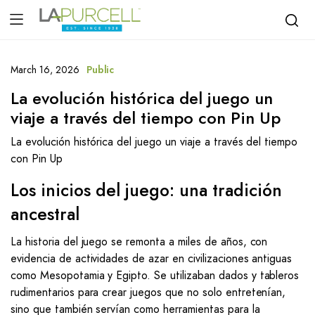
March 16, 2026
Public
La evolución histórica del juego un
viaje a través del tiempo con Pin Up
La evolución histórica del juego un viaje a través del tiempo
con Pin Up
Los inicios del juego: una tradición
ancestral
La historia del juego se remonta a miles de años, con
evidencia de actividades de azar en civilizaciones antiguas
como Mesopotamia y Egipto. Se utilizaban dados y tableros
rudimentarios para crear juegos que no solo entretenían,
sino que también servían como herramientas para la