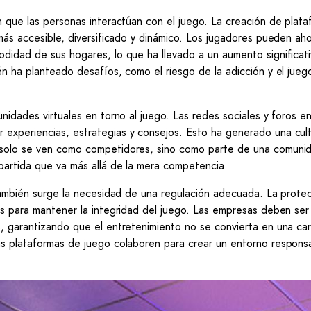
n que las personas interactúan con el juego. La creación de plat
 más accesible, diversificado y dinámico. Los jugadores pueden ah
didad de sus hogares, lo que ha llevado a un aumento significati
én ha planteado desafíos, como el riesgo de la adicción y el jueg
nidades virtuales en torno al juego. Las redes sociales y foros en
 experiencias, estrategias y consejos. Esto ha generado una cul
o solo se ven como competidores, sino como parte de una comuni
partida que va más allá de la mera competencia.
 también surge la necesidad de una regulación adecuada. La prote
es para mantener la integridad del juego. Las empresas deben ser
s, garantizando que el entretenimiento no se convierta en una ca
as plataformas de juego colaboren para crear un entorno respons