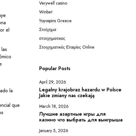
Verywell casino
Winbet
uye
Yoyospins Greece
ona
or el
Στοίχημα
στοιχηματικες
Στοιχηματικές Εταιρίες Online
 las
nómico
e
Popular Posts
s
April 29, 2026
Legalny krajobraz hazardu w Polsce
mado la
Jakie zmiany nas czekają
encial que
March 18, 2026
os
Лучшие азартные игры для
казино что выбрать для выигрыша
January 5, 2026