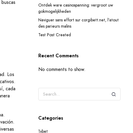
i buscas
Ontdek ware casinospanning: vergroot uw
gokmogelijkheden
Naviguer sans effort sur corgibett.net, l’atout
des parieurs malins
Test Post Created
Recent Comments
No comments to show.
ad. Los
cativos.
sí, cada
anera
na.
Categories
ovación.
iversas
1xbet