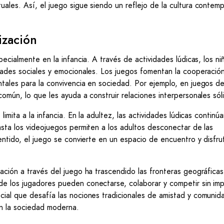
ales. Así, el juego sigue siendo un reflejo de la cultura contem
ización
ecialmente en la infancia. A través de actividades lúdicas, los ni
dades sociales y emocionales. Los juegos fomentan la cooperación
ntales para la convivencia en sociedad. Por ejemplo, en juegos d
omún, lo que les ayuda a construir relaciones interpersonales sól
imita a la infancia. En la adultez, las actividades lúdicas continú
asta los videojuegos permiten a los adultos desconectar de las
sentido, el juego se convierte en un espacio de encuentro y disfr
ación a través del juego ha trascendido las fronteras geográficas
e los jugadores pueden conectarse, colaborar y competir sin imp
ial que desafía las nociones tradicionales de amistad y comunida
n la sociedad moderna.