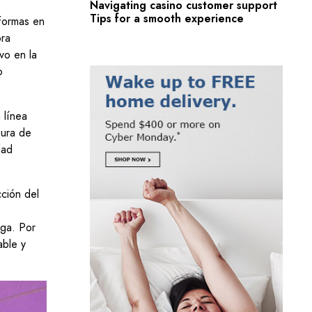
Navigating casino customer support
Tips for a smooth experience
aformas en
ora
vo en la
o
 línea
tura de
dad
cción del
rga. Por
able y