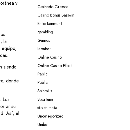
poránea y
Casinado Greece
Casino Bonus Basswin
Entertainment
gambling
ños
Games
, la
e equipo,
leonbet
idas.
Online Casino
Online Casino Efbet
an siendo
Pablic
ute, donde
Public
Spinmills
. Los
Sportuna
ortar su
stoichimata
d. Así, el
Uncategorized
Unibet