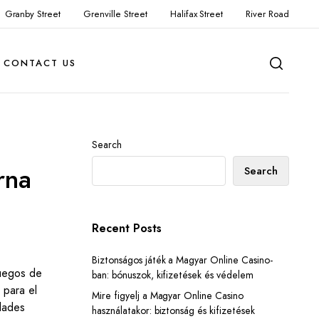
Granby Street
Grenville Street
Halifax Street
River Road
CONTACT US
Search
rna
Search
Recent Posts
Biztonságos játék a Magyar Online Casino-
juegos de
ban: bónuszok, kifizetések és védelem
 para el
Mire figyelj a Magyar Online Casino
dades
használatakor: biztonság és kifizetések