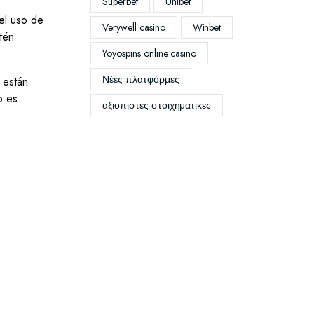
Superbet
Unibet
 el uso de
Verywell casino
Winbet
tén
Yoyospins online casino
Νέες πλατφόρμες
 están
o es
αξιοπιστες στοιχηματικες