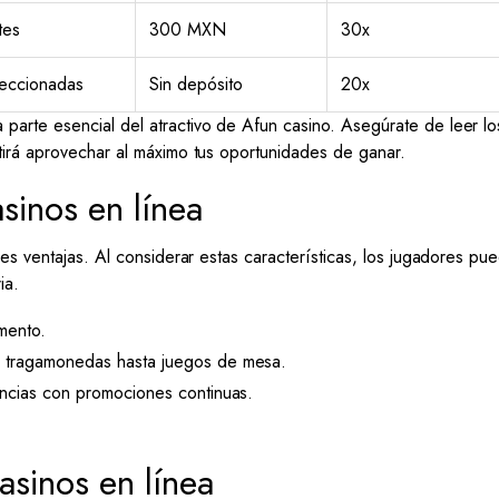
tes
300 MXN
30x
leccionadas
Sin depósito
20x
arte esencial del atractivo de Afun casino. Asegúrate de leer lo
irá aprovechar al máximo tus oportunidades de ganar.
sinos en línea
es ventajas. Al considerar estas características, los jugadores pu
ia.
mento.
 tragamonedas hasta juegos de mesa.
ncias con promociones continuas.
asinos en línea