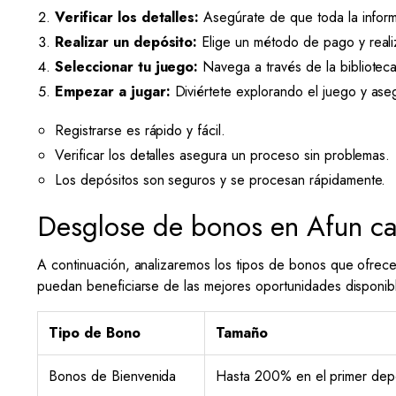
Verificar los detalles:
Asegúrate de que toda la inform
Realizar un depósito:
Elige un método de pago y realiz
Seleccionar tu juego:
Navega a través de la biblioteca
Empezar a jugar:
Diviértete explorando el juego y ase
Registrarse es rápido y fácil.
Verificar los detalles asegura un proceso sin problemas.
Los depósitos son seguros y se procesan rápidamente.
Desglose de bonos en Afun ca
A continuación, analizaremos los tipos de bonos que ofrece
puedan beneficiarse de las mejores oportunidades disponib
Tipo de Bono
Tamaño
Bonos de Bienvenida
Hasta 200% en el primer dep