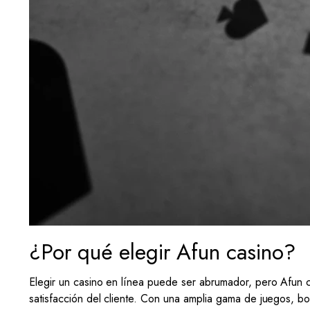
¿Por qué elegir Afun casino?
Elegir un casino en línea puede ser abrumador, pero Afun c
satisfacción del cliente. Con una amplia gama de juegos, bo