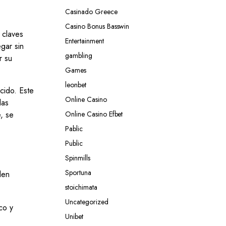
Casinado Greece
Casino Bonus Basswin
 claves
Entertainment
gar sin
gambling
r su
Games
leonbet
cido. Este
Online Casino
las
, se
Online Casino Efbet
Pablic
Public
Spinmills
Sportuna
den
stoichimata
Uncategorized
co y
Unibet