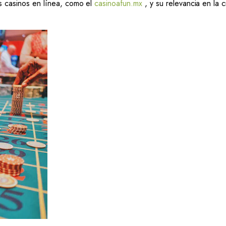
os casinos en línea, como el
casinoafun.mx
, y su relevancia en la 