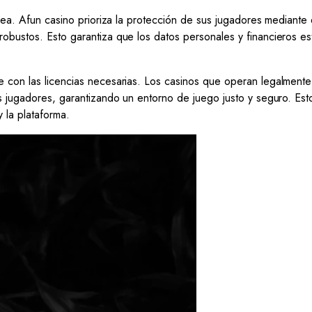
ínea. Afun casino prioriza la protección de sus jugadores mediante
obustos. Esto garantiza que los datos personales y financieros es
 con las licencias necesarias. Los casinos que operan legalmente
s jugadores, garantizando un entorno de juego justo y seguro. Est
 la plataforma.