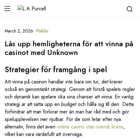
March 2, 2026
Public
Lås upp hemligheterna för att vinna på
casinot med Unknown
Strategier för framgång i spel
Att vinna på casinon handlar inte bara om tur; det kräver
också en genomtänkt strategi. Genom att förstå spelets regler
och dynamik kan spelare öka sina chanser att vinna. En vanlig
strategi är att sätta upp en budget och hålla sig till den. Detta
förhindrar att man förlorar mer än man har råd med och gör
spelupplevelsen mer njutbar. För de som letar efter nya
alternativ, finns det även
online casino utan svensk licens
,
vilket kan vara värdefullt att överväga.