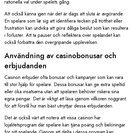
rationella val under spelets gång.
Att också känna igen när det är dags att sluta är avgörande.
En spelare som lär sig att identifiera tecken på trötthet eller
frustration kan undvika att göra dåliga beslut som kan resultera
i förluster. Att ta pauser och reflektera över spelandet kan
också förbättra den övergripande upplevelsen.
Användning av casinobonusar och
erbjudanden
Casinon erbjuder ofta bonusar och kampanjer som kan vara
till stor hjälp för spelare. Dessa bonusar kan ge extra speltid
eller öka insatserna utan att spelaren behöver riskera sina
egna pengar. Det är viktigt att läsa igenom villkoren noggrant
för att förstå hur man bäst utnyttjar dessa erbjudanden.
Det är också värt att notera att vissa casinon har
lojalitetsprogram där spelare kan tjäna poäng och belöningar
för sitt spelande. Genom att delta i dessa program kan