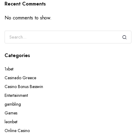
Recent Comments
No comments to show.
Categories
1xbet
Casinado Greece
Casino Bonus Basswin
Entertainment
gambling
Games
leonbet
Online Casino