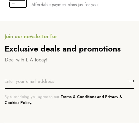
Affordable payment plans just for you
Join our newsletter for
Exclusive deals and promotions
Deal with L.A today!
By subscribing you agree to our
Terms & Conditions and Privacy &
Cookies Policy.