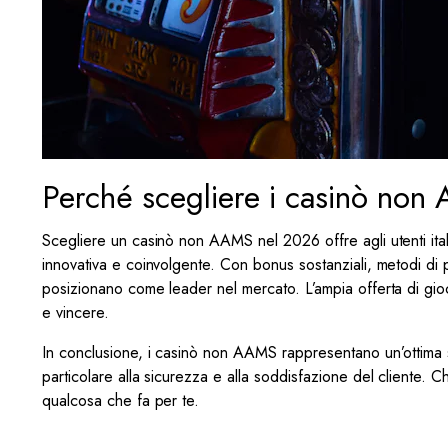
Perché scegliere i casinò no
Scegliere un casinò non AAMS nel 2026 offre agli utenti ita
innovativa e coinvolgente. Con bonus sostanziali, metodi di pa
posizionano come leader nel mercato. L’ampia offerta di gioc
e vincere.
In conclusione, i casinò non AAMS rappresentano un’ottima sce
particolare alla sicurezza e alla soddisfazione del cliente. 
qualcosa che fa per te.