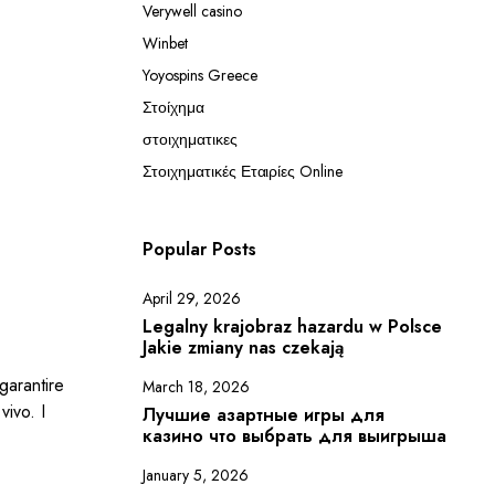
Verywell casino
Winbet
Yoyospins Greece
Στοίχημα
στοιχηματικες
Στοιχηματικές Εταιρίες Online
Popular Posts
April 29, 2026
Legalny krajobraz hazardu w Polsce
Jakie zmiany nas czekają
garantire
March 18, 2026
vivo. I
Лучшие азартные игры для
казино что выбрать для выигрыша
January 5, 2026