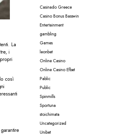
Casinado Greece
Casino Bonus Basswin
Entertainment
gambling
Games
enti. La
re, i
leonbet
 propri
Online Casino
Online Casino Efbet
do così
Pablic
gni
Public
eressanti
Spinmills
Sportuna
stoichimata
Uncategorized
garantire
Unibet