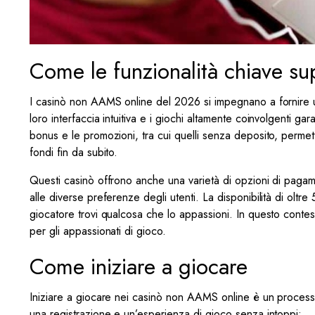
Come le funzionalità chiave su
I casinò non AAMS online del 2026 si impegnano a fornire un
loro interfaccia intuitiva e i giochi altamente coinvolgenti ga
bonus e le promozioni, tra cui quelli senza deposito, permett
fondi fin da subito.
Questi casinò offrono anche una varietà di opzioni di pagame
alle diverse preferenze degli utenti. La disponibilità di oltr
giocatore trovi qualcosa che lo appassioni. In questo contes
per gli appassionati di gioco.
Come iniziare a giocare
Iniziare a giocare nei casinò non AAMS online è un process
una registrazione e un’esperienza di gioco senza intoppi: