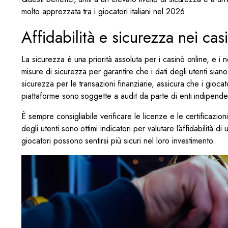
molto apprezzata tra i giocatori italiani nel 2026.
Affidabilità e sicurezza nei c
La sicurezza è una priorità assoluta per i casinò online, 
misure di sicurezza per garantire che i dati degli utenti siano
sicurezza per le transazioni finanziarie, assicura che i gioca
piattaforme sono soggette a audit da parte di enti indipendent
È sempre consigliabile verificare le licenze e le certificazion
degli utenti sono ottimi indicatori per valutare l’affidabilità
giocatori possono sentirsi più sicuri nel loro investimento.