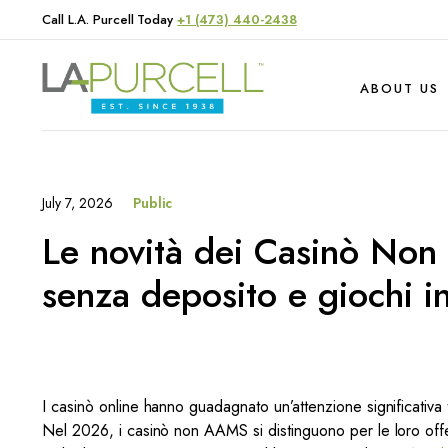
Call L.A. Purcell Today
+1 (473) 440-2438
ABOUT US
July 7, 2026
Public
Hardware
Produce
Le novità dei Casinò No
Livestock
senza deposito e giochi i
I casinò online hanno guadagnato un’attenzione significativa tr
Nel 2026, i casinò non AAMS si distinguono per le loro of