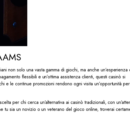
n AAMS
liani non solo una vasta gamma di giochi, ma anche un’esperienza 
gamento flessibili e un’ottima assistenza clienti, questi casinò si
hi e le continue promozioni rendono ogni visita un’opportunità per d
lta per chi cerca un’alternativa ai casinò tradizionali, con un’att
Che tu sia un novizio o un veterano del gioco online, troverai certam