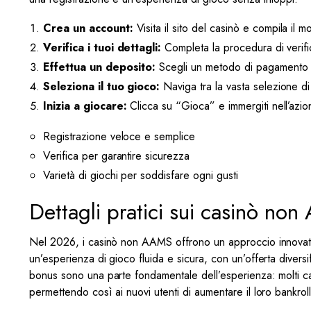
Crea un account:
Visita il sito del casinò e compila il m
Verifica i tuoi dettagli:
Completa la procedura di verific
Effettua un deposito:
Scegli un metodo di pagamento e v
Seleziona il tuo gioco:
Naviga tra la vasta selezione di 
Inizia a giocare:
Clicca su “Gioca” e immergiti nell’azio
Registrazione veloce e semplice
Verifica per garantire sicurezza
Varietà di giochi per soddisfare ogni gusti
Dettagli pratici sui casinò no
Nel 2026, i casinò non AAMS offrono un approccio innovativo
un’esperienza di gioco fluida e sicura, con un’offerta diversifi
bonus sono una parte fondamentale dell’esperienza: molti ca
permettendo così ai nuovi utenti di aumentare il loro bankroll 