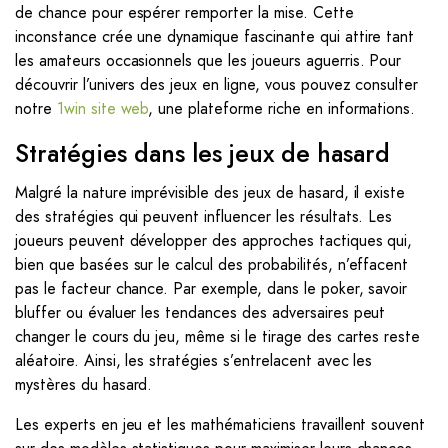
de chance pour espérer remporter la mise. Cette
inconstance crée une dynamique fascinante qui attire tant
les amateurs occasionnels que les joueurs aguerris. Pour
découvrir l’univers des jeux en ligne, vous pouvez consulter
notre
1win site web
, une plateforme riche en informations.
Stratégies dans les jeux de hasard
Malgré la nature imprévisible des jeux de hasard, il existe
des stratégies qui peuvent influencer les résultats. Les
joueurs peuvent développer des approches tactiques qui,
bien que basées sur le calcul des probabilités, n’effacent
pas le facteur chance. Par exemple, dans le poker, savoir
bluffer ou évaluer les tendances des adversaires peut
changer le cours du jeu, même si le tirage des cartes reste
aléatoire. Ainsi, les stratégies s’entrelacent avec les
mystères du hasard.
Les experts en jeu et les mathématiciens travaillent souvent