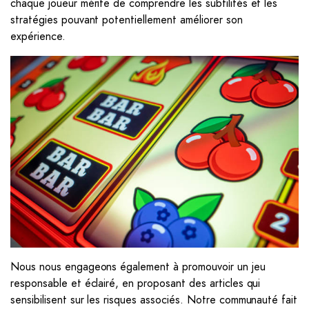
chaque joueur mérite de comprendre les subtilités et les
stratégies pouvant potentiellement améliorer son
expérience.
Nous nous engageons également à promouvoir un jeu
responsable et éclairé, en proposant des articles qui
sensibilisent sur les risques associés. Notre communauté fait