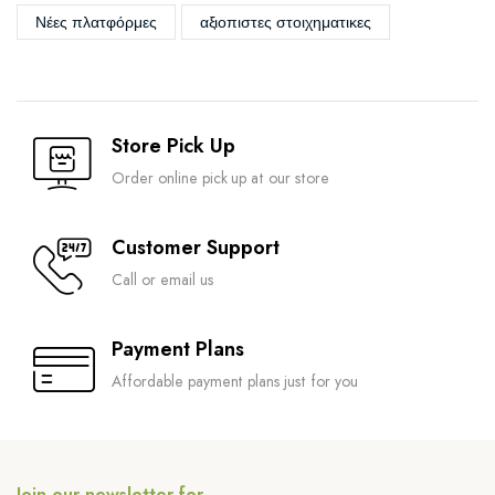
Νέες πλατφόρμες
αξιοπιστες στοιχηματικες
Store Pick Up
Order online pick up at our store
Customer Support
Call or email us
Payment Plans
Affordable payment plans just for you
Join our newsletter for