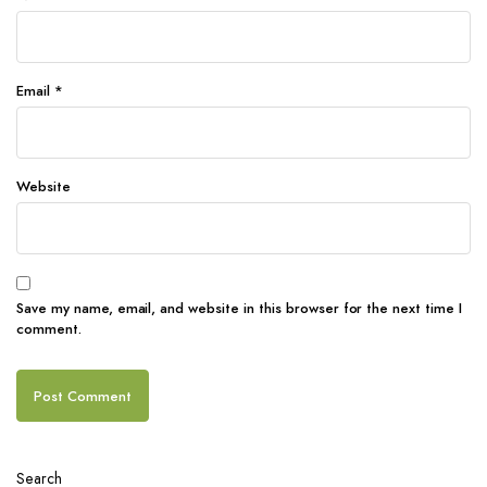
Email
*
Website
Save my name, email, and website in this browser for the next time I
comment.
Search