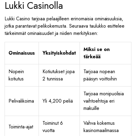
Lukki Casinolla
Lukki Casino tarjoaa pelaajilleen erinomaisia ominaisuuksia,
jotka parantavat pelikokemusta. Seuraava taulukko esittelee
tärkeimmät ominaisuudet ja niiden merkityksen:
Miksi se on
Ominaisuus
Yksityiskohdat
tärkeää
Nopein
Kotiutukset jopa
Tarjoaa nopean
kotiutus
2 tunnissa
pääsyn voittoihin
Tarjoaa monipuolisia
Pelivalikoima
Yli 4,200 peliä
vaihtoehtoja eri
makuille
Toiminut 6
Vahva kokemus
Toiminta-ajat
vuotta
kasinomaailmassa