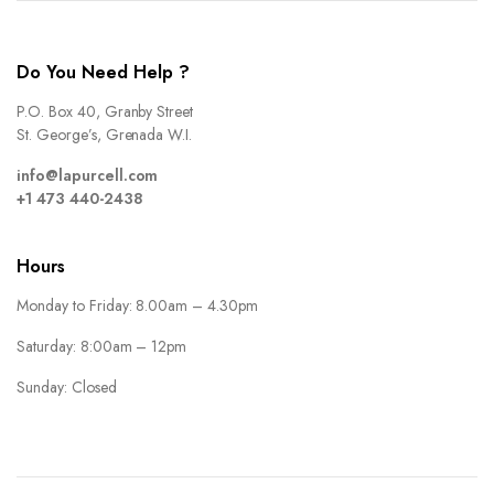
Do You Need Help ?
P.O. Box 40, Granby Street
St. George’s, Grenada W.I.
info@lapurcell.com
+1 473 440-2438
Hours
Monday to Friday: 8.00am – 4.30pm
Saturday: 8:00am – 12pm
Sunday: Closed