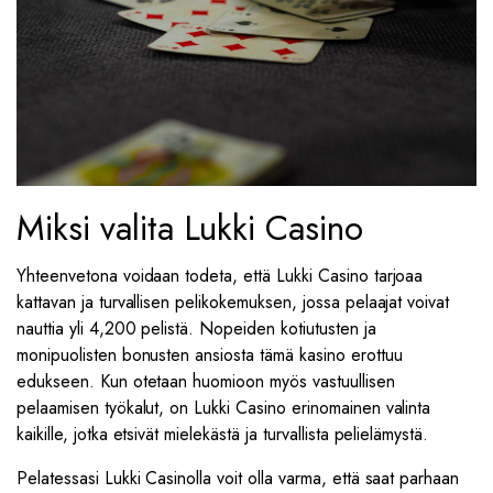
Miksi valita Lukki Casino
Yhteenvetona voidaan todeta, että Lukki Casino tarjoaa
kattavan ja turvallisen pelikokemuksen, jossa pelaajat voivat
nauttia yli 4,200 pelistä. Nopeiden kotiutusten ja
monipuolisten bonusten ansiosta tämä kasino erottuu
edukseen. Kun otetaan huomioon myös vastuullisen
pelaamisen työkalut, on Lukki Casino erinomainen valinta
kaikille, jotka etsivät mielekästä ja turvallista pelielämystä.
Pelatessasi Lukki Casinolla voit olla varma, että saat parhaan