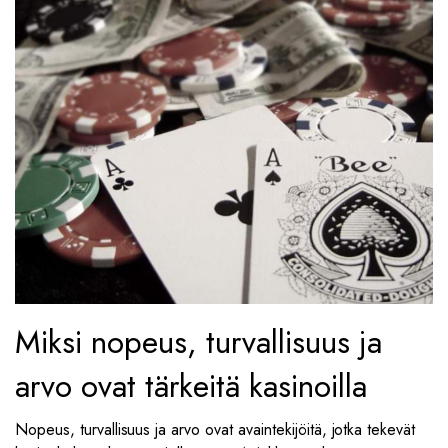
Miksi nopeus, turvallisuus ja
arvo ovat tärkeitä kasinoilla
Nopeus, turvallisuus ja arvo ovat avaintekijöitä, jotka tekevät