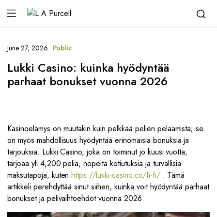
June 27, 2026
Public
Lukki Casino: kuinka hyödyntää
parhaat bonukset vuonna 2026
Kasinoelämys on muutakin kuin pelkkää pelien pelaamista; se
on myös mahdollisuus hyödyntää erinomaisia bonuksia ja
tarjouksia. Lukki Casino, joka on toiminut jo kuusi vuotta,
tarjoaa yli 4,200 peliä, nopeita kotiutuksia ja turvallisia
maksutapoja, kuten
https://lukki-casino.co/fi-fi/
. Tämä
artikkeli perehdyttää sinut siihen, kuinka voit hyödyntää parhaat
bonukset ja pelivaihtoehdot vuonna 2026.