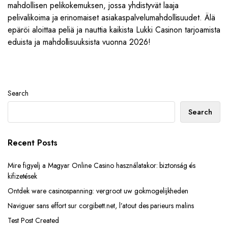
mahdollisen pelikokemuksen, jossa yhdistyvät laaja
pelivalikoima ja erinomaiset asiakaspalvelumahdollisuudet. Älä
epäröi aloittaa peliä ja nauttia kaikista Lukki Casinon tarjoamista
eduista ja mahdollisuuksista vuonna 2026!
Search
Search
Recent Posts
Mire figyelj a Magyar Online Casino használatakor: biztonság és
kifizetések
Ontdek ware casinospanning: vergroot uw gokmogelijkheden
Naviguer sans effort sur corgibett.net, l’atout des parieurs malins
Test Post Created