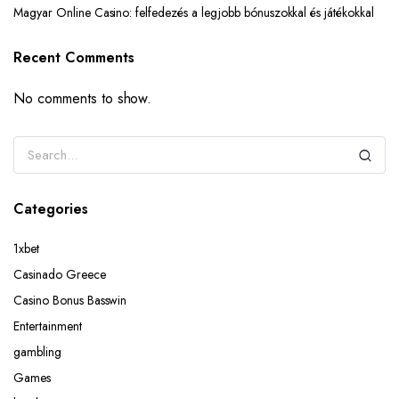
Magyar Online Casino: felfedezés a legjobb bónuszokkal és játékokkal
Recent Comments
No comments to show.
Categories
1xbet
Casinado Greece
Casino Bonus Basswin
Entertainment
gambling
Games