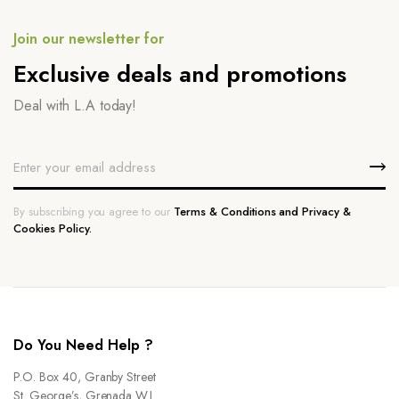
Join our newsletter for
Exclusive deals and promotions
Deal with L.A today!
By subscribing you agree to our
Terms & Conditions and Privacy &
Cookies Policy.
Do You Need Help ?
P.O. Box 40, Granby Street
St. George’s, Grenada W.I.