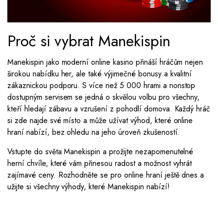
Proč si vybrat Manekispin
Manekispin jako moderní online kasino přináší hráčům nejen
širokou nabídku her, ale také výjimečné bonusy a kvalitní
zákaznickou podporu. S více než 5 000 hrami a nonstop
dostupným servisem se jedná o skvělou volbu pro všechny,
kteří hledají zábavu a vzrušení z pohodlí domova. Každý hráč
si zde najde své místo a může užívat výhod, které online
hraní nabízí, bez ohledu na jeho úroveň zkušeností.
Vstupte do světa Manekispin a prožijte nezapomenutelné
herní chvíle, které vám přinesou radost a možnost vyhrát
zajímavé ceny. Rozhodněte se pro online hraní ještě dnes a
užijte si všechny výhody, které Manekispin nabízí!