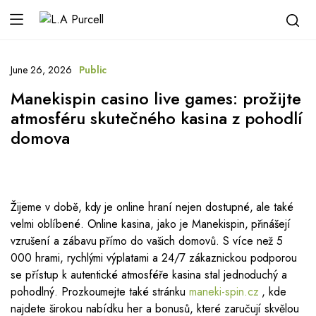
June 26, 2026
Public
Manekispin casino live games: prožijte
atmosféru skutečného kasina z pohodlí
domova
Žijeme v době, kdy je online hraní nejen dostupné, ale také
velmi oblíbené. Online kasina, jako je Manekispin, přinášejí
vzrušení a zábavu přímo do vašich domovů. S více než 5
000 hrami, rychlými výplatami a 24/7 zákaznickou podporou
se přístup k autentické atmosféře kasina stal jednoduchý a
pohodlný. Prozkoumejte také stránku
maneki-spin.cz
, kde
najdete širokou nabídku her a bonusů, které zaručují skvělou