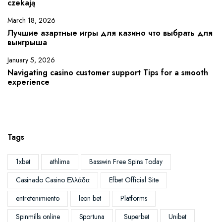
czekają
March 18, 2026
Лучшие азартные игры для казино что выбрать для
выигрыша
January 5, 2026
Navigating casino customer support Tips for a smooth
experience
Tags
1xbet
athlima
Basswin Free Spins Today
Casinado Casino Ελλάδα
Efbet Official Site
entretenimiento
leon bet
Platforms
Spinmills online
Sportuna
Superbet
Unibet