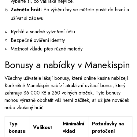
vyberte si, co vás láká nejvíce.
Začněte hrát:
Po výběru hry se můžete pustit do hraní a
užívat si zábavu.
Rychlé a snadné vytvoření účtu
Bezpečné ověření identity
Možnost vkladu přes různé metody
Bonusy a nabídky v Manekispin
Všechny uživatele lákají bonusy, které online kasina nabízejí.
Konkrétně Manekispin nabízí atraktivní uvítací bonus, který
zahrnuje 36 000 Kč a 250 volných otoček. Tyto bonusy
mohou výrazně obohatit váš herní zážitek, ať už jste nováček
nebo zkušený hráč.
Typ
Minimální
Požadavky na
Velikost
bonusu
vklad
protočení