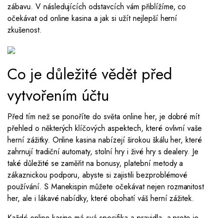
zábavu. V následujících odstavcích vám přiblížíme, co
očekávat od online kasina a jak si užít nejlepší herní
zkušenost.
Co je důležité vědět před
vytvořením účtu
Před tím než se ponoříte do světa online her, je dobré mít
přehled o některých klíčových aspektech, které ovlivní vaše
herní zážitky. Online kasina nabízejí širokou škálu her, které
zahrnují tradiční automaty, stolní hry i živé hry s dealery. Je
také důležité se zaměřit na bonusy, platební metody a
zákaznickou podporu, abyste si zajistili bezproblémové
používání. S Manekispin můžete očekávat nejen rozmanitost
her, ale i lákavé nabídky, které obohatí váš herní zážitek.
Každé online kasino má svá specifika a pravidla, a proto je