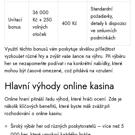
Standardní
36 000
požadavky,
Uvítací
Kč + 250
400 Kč
detaily k dispozici
bonus
volných
ve smluvních
otoček
podmínkách
Využití těchto bonusů vám poskytuje skvělou příležitost
vyzkoušet různé hry a zvýšit vaše šance na výhru. Při výběru
her se nezapomeňte podívat i na konkrétní nabídky, které
mohou být časově omezené, což přidává na vzrušení.
Hlavní výhody online kasina
Online hraní přináší řadu výhod, které hráči ocení. Zde je
několik klíčových benefitů, které byste měli zvážit při
rozhodování o online kasinu.
Široký výběr her od různých poskytovatelů – více než 5
000 her, které uspokojí každého hráče.