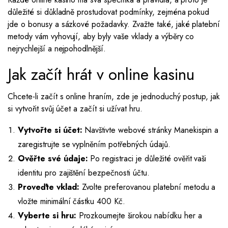
důležité si důkladně prostudovat podmínky, zejména pokud
jde o bonusy a sázkové požadavky. Zvažte také, jaké platební
metody vám vyhovují, aby byly vaše vklady a výběry co
nejrychlejší a nejpohodlnější.
Jak začít hrát v online kasinu
Chcete-li začít s online hraním, zde je jednoduchý postup, jak
si vytvořit svůj účet a začít si užívat hru.
Vytvořte si účet:
Navštivte webové stránky Manekispin a
zaregistrujte se vyplněním potřebných údajů.
Ověřte své údaje:
Po registraci je důležité ověřit vaši
identitu pro zajištění bezpečnosti účtu.
Proveďte vklad:
Zvolte preferovanou platební metodu a
vložte minimální částku 400 Kč.
Vyberte si hru:
Prozkoumejte širokou nabídku her a