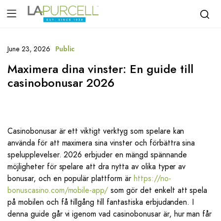
June 23, 2026
Public
Maximera dina vinster: En guide till
casinobonusar 2026
Casinobonusar är ett viktigt verktyg som spelare kan
använda för att maximera sina vinster och förbättra sina
spelupplevelser. 2026 erbjuder en mängd spännande
möjligheter för spelare att dra nytta av olika typer av
bonusar, och en populär plattform är
https://no-
bonuscasino.com/mobile-app/
som gör det enkelt att spela
på mobilen och få tillgång till fantastiska erbjudanden. I
denna guide går vi igenom vad casinobonusar är, hur man får