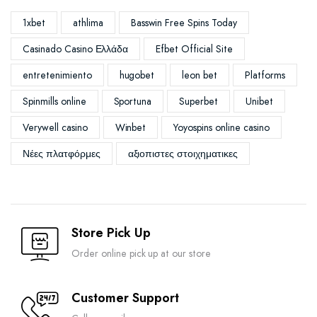
1xbet
athlima
Basswin Free Spins Today
Casinado Casino Ελλάδα
Efbet Official Site
entretenimiento
hugobet
leon bet
Platforms
Spinmills online
Sportuna
Superbet
Unibet
Verywell casino
Winbet
Yoyospins online casino
Νέες πλατφόρμες
αξιοπιστες στοιχηματικες
Store Pick Up
Order online pick up at our store
Customer Support