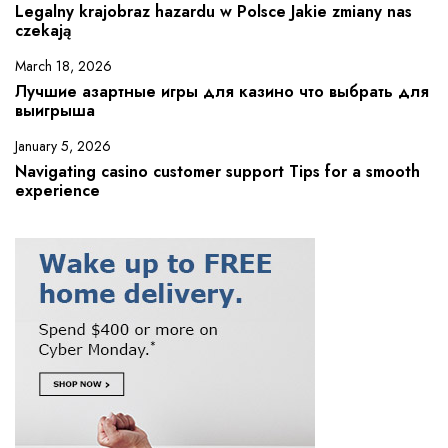
Legalny krajobraz hazardu w Polsce Jakie zmiany nas
czekają
March 18, 2026
Лучшие азартные игры для казино что выбрать для
выигрыша
January 5, 2026
Navigating casino customer support Tips for a smooth
experience