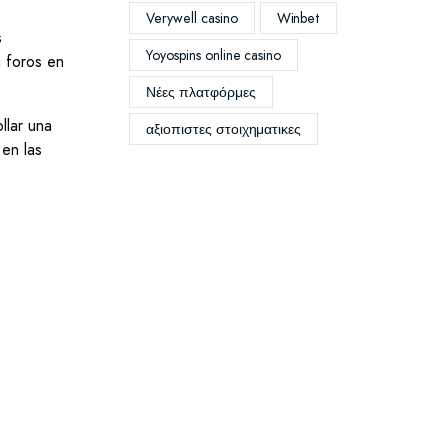
Verywell casino
Winbet
s
Yoyospins online casino
a foros en
Νέες πλατφόρμες
llar una
αξιοπιστες στοιχηματικες
 en las