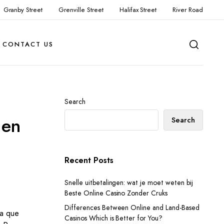
Granby Street
Grenville Street
Halifax Street
River Road
CONTACT US
Search
 en
Search
Recent Posts
Snelle uitbetalingen: wat je moet weten bij
Beste Online Casino Zonder Cruks
Differences Between Online and Land-Based
ca que
Casinos Which is Better for You?