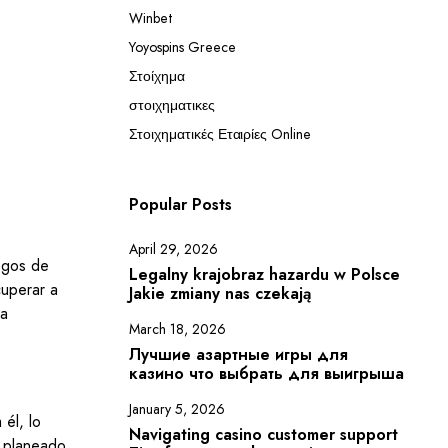
Winbet
Yoyospins Greece
Στοίχημα
στοιχηματικες
Στοιχηματικές Εταιρίες Online
Popular Posts
April 29, 2026
egos de
Legalny krajobraz hazardu w Polsce
cuperar a
Jakie zmiany nas czekają
 a
March 18, 2026
Лучшие азартные игры для
казино что выбрать для выигрыша
January 5, 2026
 él, lo
Navigating casino customer support
o planeado