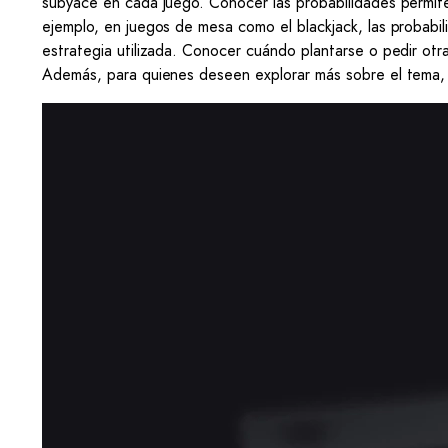
subyace en cada juego. Conocer las probabilidades permite
ejemplo, en juegos de mesa como el blackjack, las probab
estrategia utilizada. Conocer cuándo plantarse o pedir otra
Además, para quienes deseen explorar más sobre el tema,