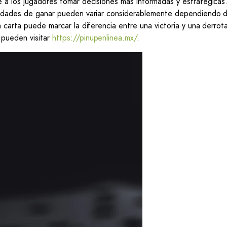
 a los jugadores tomar decisiones más informadas y estratégicas
ilidades de ganar pueden variar considerablemente dependiendo d
 carta puede marcar la diferencia entre una victoria y una derrot
 pueden visitar
https://pinupenlinea.mx/
.