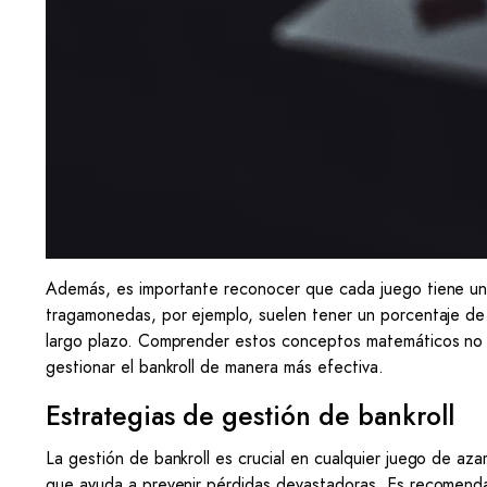
Además, es importante reconocer que cada juego tiene un 
tragamonedas, por ejemplo, suelen tener un porcentaje de
largo plazo. Comprender estos conceptos matemáticos no s
gestionar el bankroll de manera más efectiva.
Estrategias de gestión de bankroll
La gestión de bankroll es crucial en cualquier juego de azar
que ayuda a prevenir pérdidas devastadoras. Es recomendab