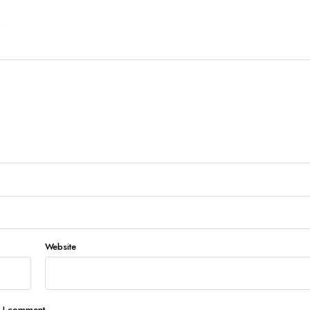
*
Website
e I comment.