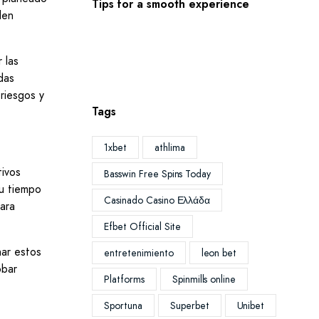
Tips for a smooth experience
den
 las
das
riesgos y
Tags
1xbet
athlima
tivos
Basswin Free Spins Today
su tiempo
Casinado Casino Ελλάδα
ara
Efbet Official Site
har estos
entretenimiento
leon bet
obar
Platforms
Spinmills online
Sportuna
Superbet
Unibet