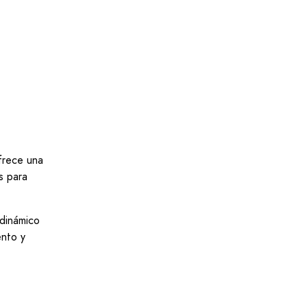
frece una
s para
 dinámico
ento y