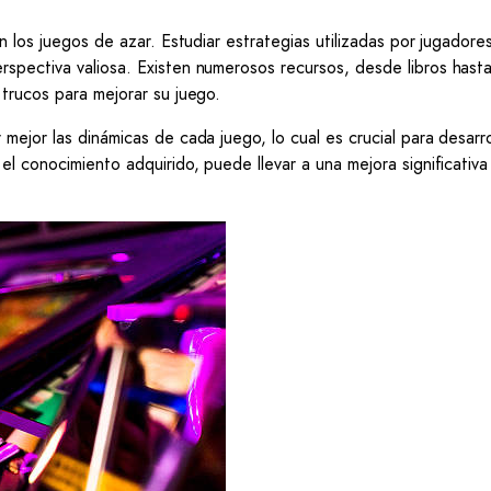
n los juegos de azar. Estudiar estrategias utilizadas por jugadore
spectiva valiosa. Existen numerosos recursos, desde libros hast
trucos para mejorar su juego.
ejor las dinámicas de cada juego, lo cual es crucial para desarro
l conocimiento adquirido, puede llevar a una mejora significativa