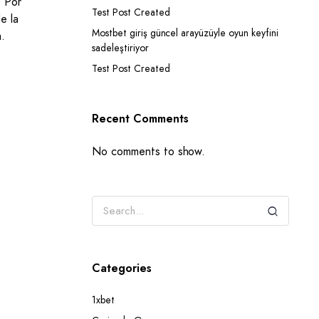
. Por
Test Post Created
e la
Mostbet giriş güncel arayüzüyle oyun keyfini
a.
sadeleştiriyor
Test Post Created
Recent Comments
No comments to show.
Categories
1xbet