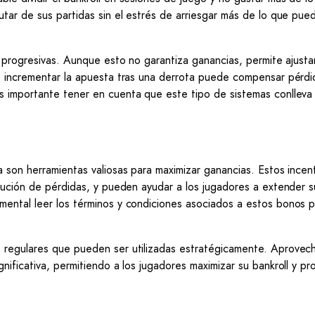
tar de sus partidas sin el estrés de arriesgar más de lo que pue
 progresivas. Aunque esto no garantiza ganancias, permite ajustar
, incrementar la apuesta tras una derrota puede compensar pérdi
 importante tener en cuenta que este tipo de sistemas conlleva 
 son herramientas valiosas para maximizar ganancias. Estos incen
olución de pérdidas, y pueden ayudar a los jugadores a extender 
ental leer los términos y condiciones asociados a estos bonos p
 regulares que pueden ser utilizadas estratégicamente. Aprovec
ificativa, permitiendo a los jugadores maximizar su bankroll y pr