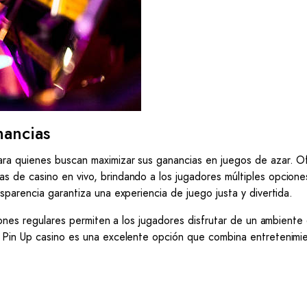
nancias
ara quienes buscan maximizar sus ganancias en juegos de azar. O
 de casino en vivo, brindando a los jugadores múltiples opcione
sparencia garantiza una experiencia de juego justa y divertida.
iones regulares permiten a los jugadores disfrutar de un ambiente
, Pin Up casino es una excelente opción que combina entretenimi