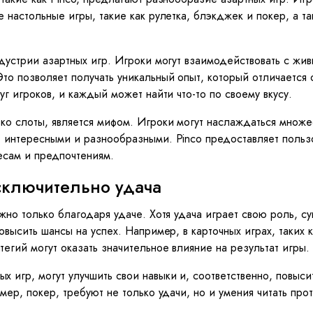
 настольные игры, такие как рулетка, блэкджек и покер, а т
ндустрии азартных игр. Игроки могут взаимодействовать с жи
то позволяет получать уникальный опыт, который отличается 
уг игроков, и каждый может найти что-то по своему вкусу.
ько слоты, является мифом. Игроки могут наслаждаться множе
е интересными и разнообразными. Pinco предоставляет польз
есам и предпочтениям.
исключительно удача
ожно только благодаря удаче. Хотя удача играет свою роль, с
овысить шансы на успех. Например, в карточных играх, таких к
егий могут оказать значительное влияние на результат игры.
 игр, могут улучшить свои навыки и, соответственно, повыси
мер, покер, требуют не только удачи, но и умения читать про