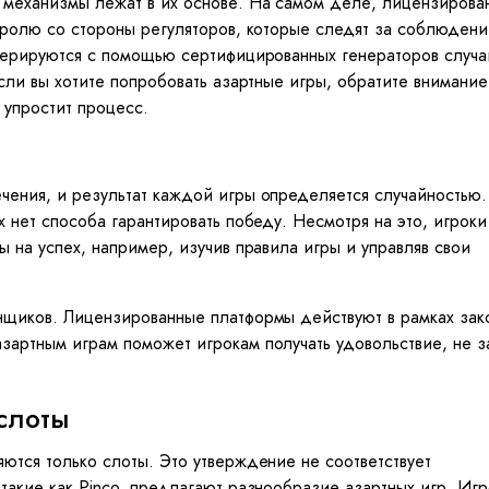
е механизмы лежат в их основе. На самом деле, лицензирова
нтролю со стороны регуляторов, которые следят за соблюден
генерируются с помощью сертифицированных генераторов случ
Если вы хотите попробовать азартные игры, обратите внимани
о упростит процесс.
ечения, и результат каждой игры определяется случайностью.
х нет способа гарантировать победу. Несмотря на это, игроки
ы на успех, например, изучив правила игры и управляв свои
анщиков. Лицензированные платформы действуют в рамках зак
зартным играм поможет игрокам получать удовольствие, не з
слоты
яются только слоты. Это утверждение не соответствует
 такие как Pinco, предлагают разнообразие азартных игр. Игр