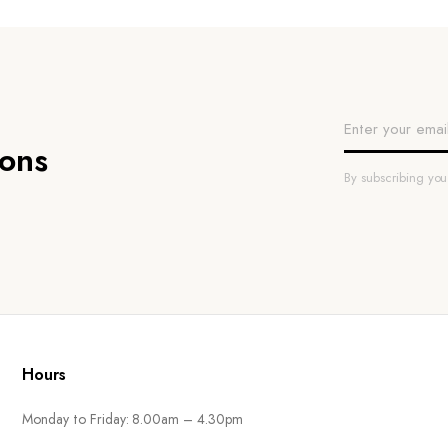
ions
By subscribing yo
Hours
Monday to Friday: 8.00am – 4.30pm