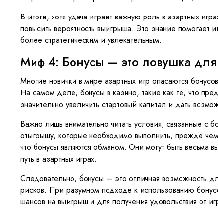
В итоге, хотя удача играет важную роль в азартных игр
повысить вероятность выигрыша. Это знание помогает 
более стратегическим и увлекательным.
Миф 4: Бонусы — это ловушка для
Многие новички в мире азартных игр опасаются бонусов
На самом деле, бонусы в казино, такие как те, что пре
значительно увеличить стартовый капитал и дать возмо
Важно лишь внимательно читать условия, связанные с б
отыгрышу, которые необходимо выполнить, прежде чем 
что бонусы являются обманом. Они могут быть весьма в
путь в азартных играх.
Следовательно, бонусы — это отличная возможность для
рисков. При разумном подходе к использованию бонусо
шансов на выигрыш и для получения удовольствия от иг