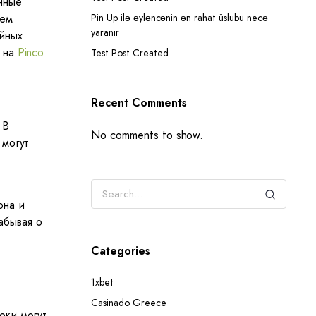
нные
ием
Pin Up ilə əyləncənin ən rahat üslubu necə
yaranır
айных
е на
Pinco
Test Post Created
Recent Comments
 В
No comments to show.
 могут
она и
абывая о
Categories
1xbet
Casinado Greece
оки могут