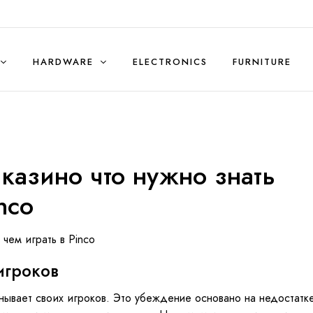
HARDWARE
ELECTRONICS
FURNITURE
Sales & Rentals (Residential)
казино что нужно знать
nco
чем играть в Pinco
игроков
нывает своих игроков. Это убеждение основано на недостатк