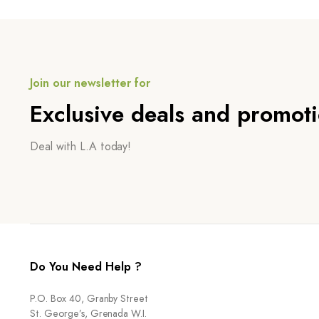
Join our newsletter for
Exclusive deals and promot
Deal with L.A today!
Do You Need Help ?
P.O. Box 40, Granby Street
St. George’s, Grenada W.I.