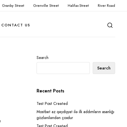
Granby Street
Grenville Street
Halifax Street
River Road
CONTACT US
Search
Search
Recent Posts
Test Post Created
Mostbet az qeydiyyat ilə ilk addımların asanlığı
gözləniləndən çoxdur
е
Test Post Created