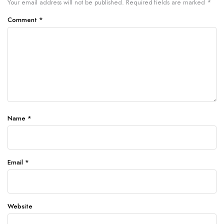
Your email address will not be published.
Required fields are marked
*
Comment
*
Name
*
Email
*
Website