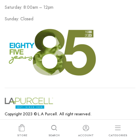
Saturday: 8:00am – 12pm
Sunday: Closed
Copyright 2023 © L.A Purcell. All right reserved.
STORE
SEARCH
ACCOUNT
CATEGORIES