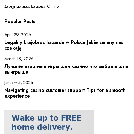
Στοιχηματικές Εταιρίες Online
Popular Posts
April 29, 2026
Legalny krajobraz hazardu w Polsce Jakie zmiany nas
czekają
March 18, 2026
Лучшие азартные игры для казино что выбрать для
выигрыша
January 5, 2026
Navigating casino customer support Tips for a smooth
experience