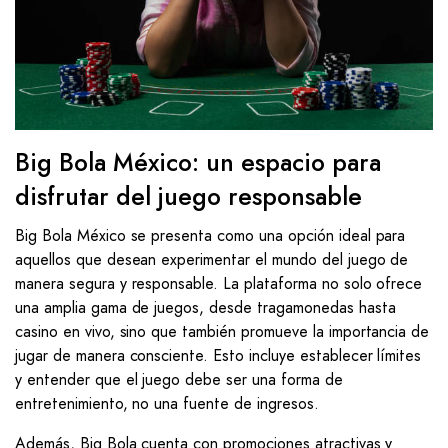
Big Bola México: un espacio para
disfrutar del juego responsable
Big Bola México se presenta como una opción ideal para
aquellos que desean experimentar el mundo del juego de
manera segura y responsable. La plataforma no solo ofrece
una amplia gama de juegos, desde tragamonedas hasta
casino en vivo, sino que también promueve la importancia de
jugar de manera consciente. Esto incluye establecer límites
y entender que el juego debe ser una forma de
entretenimiento, no una fuente de ingresos.
Además, Big Bola cuenta con promociones atractivas y