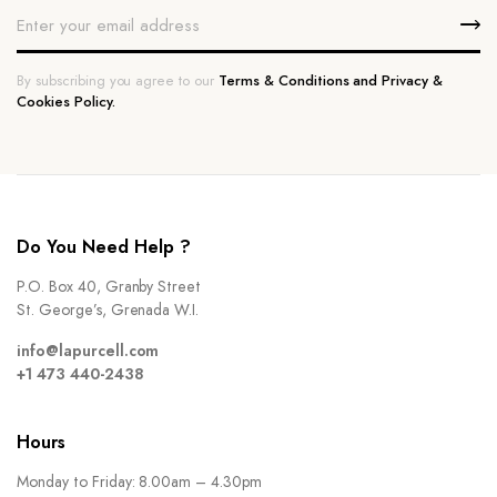
By subscribing you agree to our
Terms & Conditions and Privacy &
Cookies Policy.
Do You Need Help ?
P.O. Box 40, Granby Street
St. George’s, Grenada W.I.
info@lapurcell.com
+1 473 440-2438
Hours
Monday to Friday: 8.00am – 4.30pm