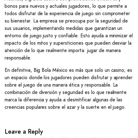
bonos para nuevos y actuales jugadores, lo que permite a
todos disfrutar de la experiencia de juego sin comprometer
su bienestar. La empresa se preocupa por la seguridad de
sus usuarios, implementando medidas que garantizan un
entorno de juego justo y confiable. Esto ayuda a minimizar el
impacto de los mitos y supersticiones que pueden desviar la
atención de lo que realmente importa: jugar de manera
responsable.
En definitiva, Big Bola México es más que solo un casino; es
un espacio donde los jugadores pueden disfrutar y aprender
sobre el juego de una manera ética y responsable. La
combinación de diversión y seguridad es lo que realmente
marca la diferencia y ayuda a desmitificar algunas de las
creencias populares sobre el azar y la suerte en el juego.
Leave a Reply