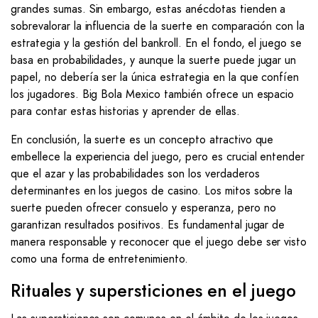
grandes sumas. Sin embargo, estas anécdotas tienden a
sobrevalorar la influencia de la suerte en comparación con la
estrategia y la gestión del bankroll. En el fondo, el juego se
basa en probabilidades, y aunque la suerte puede jugar un
papel, no debería ser la única estrategia en la que confíen
los jugadores. Big Bola Mexico también ofrece un espacio
para contar estas historias y aprender de ellas.
En conclusión, la suerte es un concepto atractivo que
embellece la experiencia del juego, pero es crucial entender
que el azar y las probabilidades son los verdaderos
determinantes en los juegos de casino. Los mitos sobre la
suerte pueden ofrecer consuelo y esperanza, pero no
garantizan resultados positivos. Es fundamental jugar de
manera responsable y reconocer que el juego debe ser visto
como una forma de entretenimiento.
Rituales y supersticiones en el juego