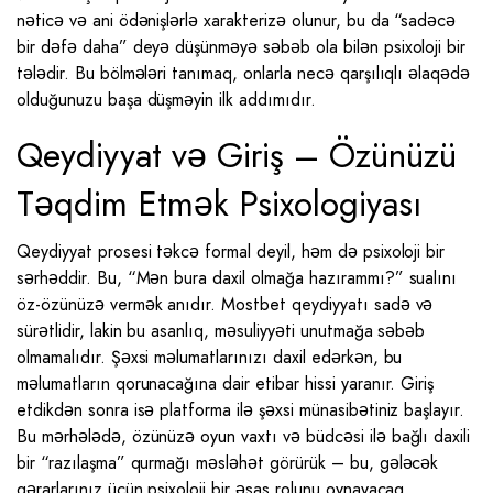
nəticə və ani ödənişlərlə xarakterizə olunur, bu da “sadəcə
bir dəfə daha” deyə düşünməyə səbəb ola bilən psixoloji bir
tələdir. Bu bölmələri tanımaq, onlarla necə qarşılıqlı əlaqədə
olduğunuzu başa düşməyin ilk addımıdır.
Qeydiyyat və Giriş – Özünüzü
Təqdim Etmək Psixologiyası
Qeydiyyat prosesi təkcə formal deyil, həm də psixoloji bir
sərhəddir. Bu, “Mən bura daxil olmağa hazırammı?” sualını
öz-özünüzə vermək anıdır. Mostbet qeydiyyatı sadə və
sürətlidir, lakin bu asanlıq, məsuliyyəti unutmağa səbəb
olmamalıdır. Şəxsi məlumatlarınızı daxil edərkən, bu
məlumatların qorunacağına dair etibar hissi yaranır. Giriş
etdikdən sonra isə platforma ilə şəxsi münasibətiniz başlayır.
Bu mərhələdə, özünüzə oyun vaxtı və büdcəsi ilə bağlı daxili
bir “razılaşma” qurmağı məsləhət görürük – bu, gələcək
qərarlarınız üçün psixoloji bir əsas rolunu oynayacaq.