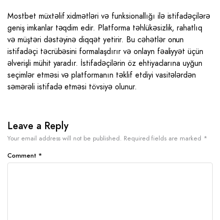
Mostbet müxtəlif xidmətləri və funksionallığı ilə istifadəçilərə
geniş imkanlar təqdim edir. Platforma təhlükəsizlik, rahatlıq
və müştəri dəstəyinə diqqət yetirir. Bu cəhətlər onun
istifadəçi təcrübəsini formalaşdırır və onlayn fəaliyyət üçün
əlverişli mühit yaradır. İstifadəçilərin öz ehtiyaclarına uyğun
seçimlər etməsi və platformanın təklif etdiyi vasitələrdən
səmərəli istifadə etməsi tövsiyə olunur.
Leave a Reply
Your email address will not be published.
Required fields are marked
*
Comment
*