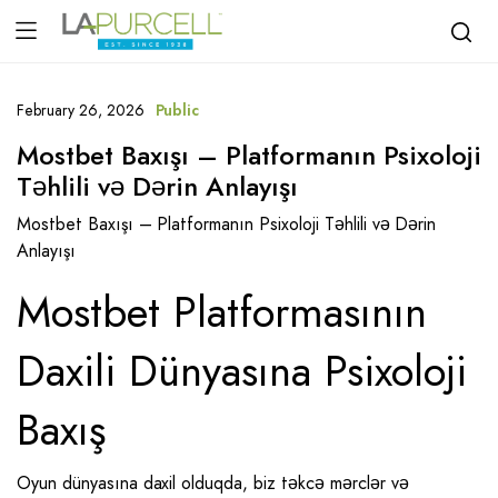
February 26, 2026
Public
Mostbet Baxışı – Platformanın Psixoloji
Təhlili və Dərin Anlayışı
Mostbet Baxışı – Platformanın Psixoloji Təhlili və Dərin
Anlayışı
Mostbet Platformasının
Daxili Dünyasına Psixoloji
Baxış
Oyun dünyasına daxil olduqda, biz təkcə mərclər və