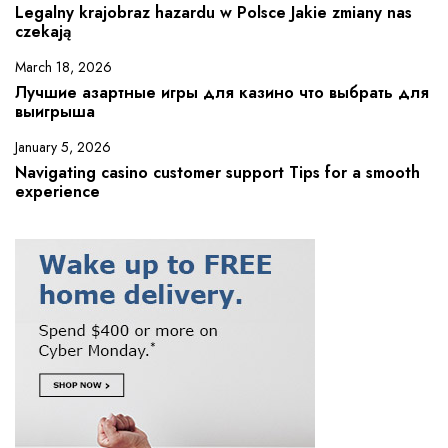
Legalny krajobraz hazardu w Polsce Jakie zmiany nas
czekają
March 18, 2026
Лучшие азартные игры для казино что выбрать для
выигрыша
January 5, 2026
Navigating casino customer support Tips for a smooth
experience