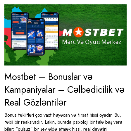
Mostbet – Bonuslar və
Kampaniyalar – Cəlbedicilik və
Real Gözləntilər
Bonus təklifləri çox vaxt həyəcan və fırsat hissi oyadır. Bu,
təbii bir reaksiyadır. Lakin, burada psixoloji bir tələ baş verə
bilər: “pulsuz” bir şey əldə etmək hissi, real dəyərini