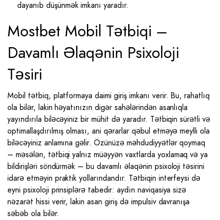
dayanıb düşünmək imkanı yaradır.
Mostbet Mobil Tətbiqi –
Davamlı Əlaqənin Psixoloji
Təsiri
Mobil tətbiq, platformaya daimi giriş imkanı verir. Bu, rahatlıq
ola bilər, lakin həyatınızın digər sahələrindən asanlıqla
yayındırıla biləcəyiniz bir mühit də yaradır. Tətbiqin sürətli və
optimallaşdırılmış olması, ani qərarlar qəbul etməyə meylli ola
biləcəyiniz anlamına gəlir. Özünüzə məhdudiyyətlər qoymaq
– məsələn, tətbiqi yalnız müəyyən vaxtlarda yoxlamaq və ya
bildirişləri söndürmək – bu davamlı əlaqənin psixoloji təsirini
idarə etməyin praktik yollarındandır. Tətbiqin interfeysi də
eyni psixoloji prinsiplərə tabedir: aydın naviqasiya sizə
nəzarət hissi verir, lakin asan giriş də impulsiv davranışa
səbəb ola bilər.