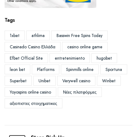
Tags
1xbet
athlima
Basswin Free Spins Today
Casinado Casino Ελλάδα
casino online game
Efbet Official Site
entretenimiento
hugobet
leon bet
Platforms
Spinmills online
Sportuna
Superbet
Unibet
Verywell casino
Winbet
Yoyospins online casino
Νέες πλατφόρμες
αξιοπιστες στοιχηματικες