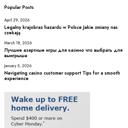
Popular Posts
April 29, 2026
Legalny krajobraz hazardu w Polsce Jakie zmiany nas
czekają
March 18, 2026
Лучшие азартные игры для казино что выбрать для
выигрыша
January 5, 2026
Navigating casino customer support Tips for a smooth
experience