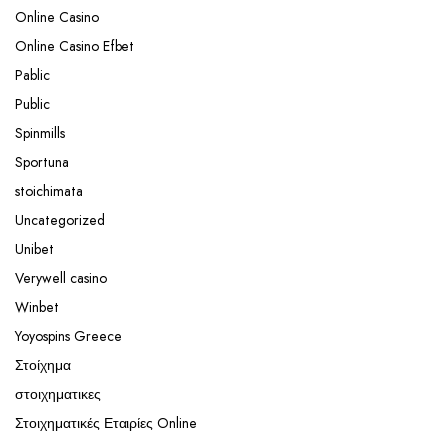
Online Casino
Online Casino Efbet
Pablic
Public
Spinmills
Sportuna
stoichimata
Uncategorized
Unibet
Verywell casino
Winbet
Yoyospins Greece
Στοίχημα
στοιχηματικες
Στοιχηματικές Εταιρίες Online