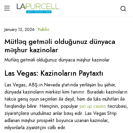
January 12, 2026
Public
Mütləq getməli olduğunuz dünyaca
məşhur kazinolar
Mütləq getməli olduğunuz dünyaca məşhur kazinolar
Las Vegas: Kazinoların Paytaxtı
Las Vegas, ABŞ-ın Nevada ştatında yerləşən bu şəhər,
dünyada kazinoların mərkəzi kimi tanınır. Buradakı kazinoların
təkcə geniş oyun seçimləri ilə deyil, həm də lüks mühitləri ilə
fərqləndiyi bilinir. Həmçinin, populyar
pin up casino
təcrübəsi,
ziyarətçilərə unudulmaz anlar bəxş edir. Las Vegas Strip
adlanan məşhur prospekt boyunca uzanan kazinolar,
milyonlarla ziyarətçini cəlb edir.