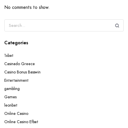
No comments to show.
Categories
1xbet
Casinado Greece
Casino Bonus Basswin
Entertainment
gambling
Games
leonbet
Online Casino
Online Casino Efbet