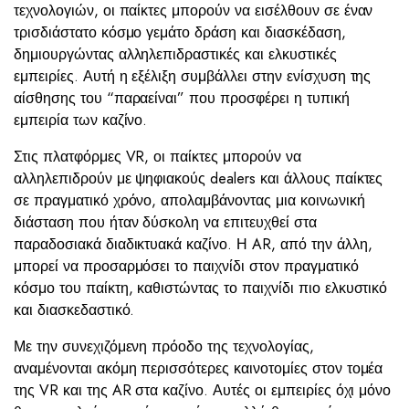
τεχνολογιών, οι παίκτες μπορούν να εισέλθουν σε έναν
τρισδιάστατο κόσμο γεμάτο δράση και διασκέδαση,
δημιουργώντας αλληλεπιδραστικές και ελκυστικές
εμπειρίες. Αυτή η εξέλιξη συμβάλλει στην ενίσχυση της
αίσθησης του “παραείναι” που προσφέρει η τυπική
εμπειρία των καζίνο.
Στις πλατφόρμες VR, οι παίκτες μπορούν να
αλληλεπιδρούν με ψηφιακούς dealers και άλλους παίκτες
σε πραγματικό χρόνο, απολαμβάνοντας μια κοινωνική
διάσταση που ήταν δύσκολη να επιτευχθεί στα
παραδοσιακά διαδικτυακά καζίνο. Η AR, από την άλλη,
μπορεί να προσαρμόσει το παιχνίδι στον πραγματικό
κόσμο του παίκτη, καθιστώντας το παιχνίδι πιο ελκυστικό
και διασκεδαστικό.
Με την συνεχιζόμενη πρόοδο της τεχνολογίας,
αναμένονται ακόμη περισσότερες καινοτομίες στον τομέα
της VR και της AR στα καζίνο. Αυτές οι εμπειρίες όχι μόνο