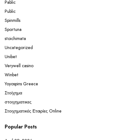
Pablic
Public
Spinmills
Sportuna
stoichimata
Uncategorized
Unibet
Verywell casino
Winbet
Yoyospins Greece
Στοίχημα
στοιχηματικες
Στοιχηματικές Εταιρίες Online
Popular Posts