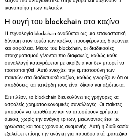
καζίνο πιο ανταγωνιστικά στην αγορά και αυξάνουν τη
ικανοποίηση των πελατών.
Η αυγή του blockchain στα καζίνο
Η τεχνολογία blockchain αναδύεται ως μια επαναστατική
δύναμη στον τομέα των καζίνο, προσφέροντας διαφάνεια
και ασφάλεια. Μέσω του blockchain, οι διαδικασίες
στοιχηματισμού γίνονται πιο διαφανείς, καθώς κάθε
συναλλαγή καταγράφεται με ακρίβεια και δεν μπορεί να
τροποποιηθεί. Αυτό ενισχύει την εμπιστοσύνη των
παικτών στα διαδικτυακά καζίνο, καθώς γνωρίζουν ότι οι
αποδόσεις και τα κέρδη τους είναι δίκαια και αξιόπιστα.
Επιπλέον, το blockchain διευκολύνει τις γρήγορες και
ασφαλείς χρηματοοικονομικές συναλλαγές. Οι παίκτες
μπορούν να καταθέτουν και να αποσύρουν χρήματα
άμεσα, χωρίς την ανάγκη τρίτων, μειώνοντας έτσι τις
χρεώσεις και τους χρόνους αναμονής. Αυτή η διαδικασία
εξαλείφει επίσης την ανάγκη για παραδοσιακά τραπεζικά