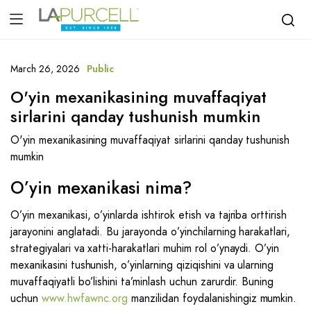
March 26, 2026
Public
O'yin mexanikasining muvaffaqiyat
sirlarini qanday tushunish mumkin
O'yin mexanikasining muvaffaqiyat sirlarini qanday tushunish
mumkin
O’yin mexanikasi nima?
O’yin mexanikasi, o’yinlarda ishtirok etish va tajriba orttirish
jarayonini anglatadi. Bu jarayonda o’yinchilarning harakatlari,
strategiyalari va xatti-harakatlari muhim rol o’ynaydi. O’yin
mexanikasini tushunish, o’yinlarning qiziqishini va ularning
muvaffaqiyatli bo’lishini ta’minlash uchun zarurdir. Buning
uchun
www.hwfawnc.org
manzilidan foydalanishingiz mumkin.