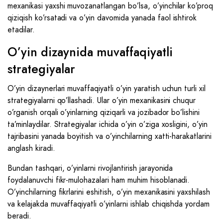
mexanikasi yaxshi muvozanatlangan bo’lsa, o’yinchilar ko’proq
qiziqish ko’rsatadi va o’yin davomida yanada faol ishtirok
etadilar.
O’yin dizaynida muvaffaqiyatli
strategiyalar
O’yin dizaynerlari muvaffaqiyatli o’yin yaratish uchun turli xil
strategiyalarni qo’llashadi. Ular o’yin mexanikasini chuqur
o’rganish orqali o’yinlarning qiziqarli va jozibador bo’lishini
ta’minlaydilar. Strategiyalar ichida o’yin o’ziga xosligini, o’yin
tajribasini yanada boyitish va o’yinchilarning xatti-harakatlarini
anglash kiradi.
Bundan tashqari, o’yinlarni rivojlantirish jarayonida
foydalanuvchi fikr-mulohazalari ham muhim hisoblanadi.
O’yinchilarning fikrlarini eshitish, o’yin mexanikasini yaxshilash
va kelajakda muvaffaqiyatli o’yinlarni ishlab chiqishda yordam
beradi.