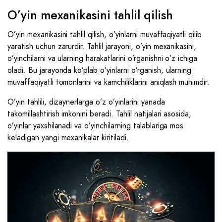
O’yin mexanikasini tahlil qilish
O’yin mexanikasini tahlil qilish, o’yinlarni muvaffaqiyatli qilib
yaratish uchun zarurdir. Tahlil jarayoni, o’yin mexanikasini,
o’yinchilarni va ularning harakatlarini o’rganishni o’z ichiga
oladi. Bu jarayonda ko’plab o’yinlarni o’rganish, ularning
muvaffaqiyatli tomonlarini va kamchiliklarini aniqlash muhimdir.
O’yin tahlili, dizaynerlarga o’z o’yinlarini yanada
takomillashtirish imkonini beradi. Tahlil natijalari asosida,
o’yinlar yaxshilanadi va o’yinchilarning talablariga mos
keladigan yangi mexanikalar kiritiladi.