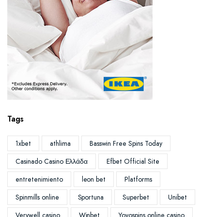
Tags
1xbet
athlima
Basswin Free Spins Today
Casinado Casino Ελλάδα
Efbet Official Site
entretenimiento
leon bet
Platforms
Spinmills online
Sportuna
Superbet
Unibet
Verywell casino
Winbet
Yoyospins online casino