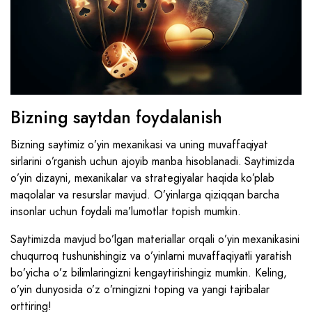
Bizning saytdan foydalanish
Bizning saytimiz o’yin mexanikasi va uning muvaffaqiyat
sirlarini o’rganish uchun ajoyib manba hisoblanadi. Saytimizda
o’yin dizayni, mexanikalar va strategiyalar haqida ko’plab
maqolalar va resurslar mavjud. O’yinlarga qiziqqan barcha
insonlar uchun foydali ma’lumotlar topish mumkin.
Saytimizda mavjud bo’lgan materiallar orqali o’yin mexanikasini
chuqurroq tushunishingiz va o’yinlarni muvaffaqiyatli yaratish
bo’yicha o’z bilimlaringizni kengaytirishingiz mumkin. Keling,
o’yin dunyosida o’z o’rningizni toping va yangi tajribalar
orttiring!