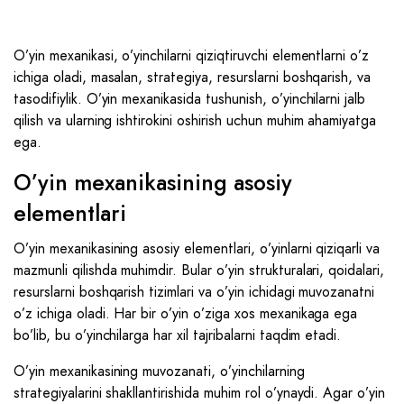
O’yin mexanikasi, o’yinchilarni qiziqtiruvchi elementlarni o’z
ichiga oladi, masalan, strategiya, resurslarni boshqarish, va
tasodifiylik. O’yin mexanikasida tushunish, o’yinchilarni jalb
qilish va ularning ishtirokini oshirish uchun muhim ahamiyatga
ega.
O’yin mexanikasining asosiy
elementlari
O’yin mexanikasining asosiy elementlari, o’yinlarni qiziqarli va
mazmunli qilishda muhimdir. Bular o’yin strukturalari, qoidalari,
resurslarni boshqarish tizimlari va o’yin ichidagi muvozanatni
o’z ichiga oladi. Har bir o’yin o’ziga xos mexanikaga ega
bo’lib, bu o’yinchilarga har xil tajribalarni taqdim etadi.
O’yin mexanikasining muvozanati, o’yinchilarning
strategiyalarini shakllantirishida muhim rol o’ynaydi. Agar o’yin