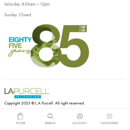
Saturday: 8:00am – 12pm
Sunday: Closed
Copyright 2023 © L.A Purcell. All right reserved.
STORE
SEARCH
ACCOUNT
CATEGORIES