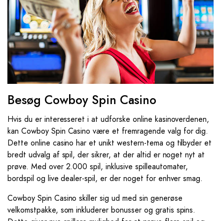
Besøg Cowboy Spin Casino
Hvis du er interesseret i at udforske online kasinoverdenen,
kan Cowboy Spin Casino være et fremragende valg for dig.
Dette online casino har et unikt western-tema og tilbyder et
bredt udvalg af spil, der sikrer, at der altid er noget nyt at
prøve. Med over 2.000 spil, inklusive spilleautomater,
bordspil og live dealer-spil, er der noget for enhver smag.
Cowboy Spin Casino skiller sig ud med sin generøse
velkomstpakke, som inkluderer bonusser og gratis spins.