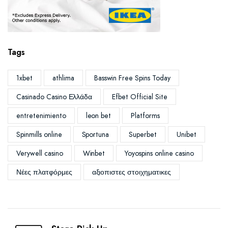
Tags
1xbet
athlima
Basswin Free Spins Today
Casinado Casino Ελλάδα
Efbet Official Site
entretenimiento
leon bet
Platforms
Spinmills online
Sportuna
Superbet
Unibet
Verywell casino
Winbet
Yoyospins online casino
Νέες πλατφόρμες
αξιοπιστες στοιχηματικες