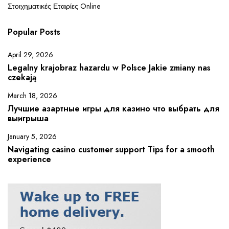
Στοιχηματικές Εταιρίες Online
Popular Posts
April 29, 2026
Legalny krajobraz hazardu w Polsce Jakie zmiany nas
czekają
March 18, 2026
Лучшие азартные игры для казино что выбрать для
выигрыша
January 5, 2026
Navigating casino customer support Tips for a smooth
experience