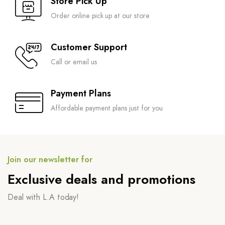
Store Pick Up
Order online pick up at our store
Customer Support
Call or email us
Payment Plans
Affordable payment plans just for you
Join our newsletter for
Exclusive deals and promotions
Deal with L.A today!