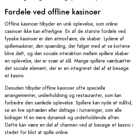
Fordele ved offline kasinoer
Offline kasinoer tilbyder en unik oplevelse, som online
casinoer ikke kan efterligne. En af de største fordele ved
fysiske kasinoer er den atmosfære, de skaber. Lydene af
spillemaskiner, den spænding, der følger med at se kortene
blive delt, og den sociale interaktion mellem spillere skaber
en oplevelse, der er svær at slå. Mange spillere værdsætter
det sociale element, der er en integreret del af at besøge
et kasino.
Desuden tilbyder offline kasinoer ofte specielle
arrangementer, underholdning og restauranter, som kan
forbedre den samlede oplevelse. Spillere kan nyde et måltid,
se en live optræden eller deltage i turneringer, som alle
bidrager til en mere dynamisk og underholdende aften.
Dette kan være en del af charmen ved at besøge et kasino i
stedet for blot at spille online.