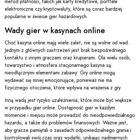
metod płatności, takich jak karty kredytowe, portfele
elektroniczne czy kryptowaluty, które są coraz bardziej
popularne w świecie gier hazardowych.
Wady gier w kasynach online
Choć kasyna online mają wiele zalet, nie są wolne od wad.
Jednym z głównych zastrzeżeń jest brak bezpośredniego
kontaktu z innymi graczami oraz krupierami. Dla wielu osób,
towarzystwo i atmosfera stacjonarnego kasyna są
nieodłącznymi elementami zabawy. Gry online mogą
wydawać się mniej emocjonujące, ponieważ nie ma
fizycznego otoczenia, które wpływa na wrażenia z gry.
Inną wadą jest ryzyko uzależnienia, które może być większe
w przypadku gier online. Dostępność gier w każdym
momencie i miejscu może prowadzić do nieodpowiedzialnego
hazardu, a także do problemów finansowych. Ważne jest,
aby gracze pamiętali o zasadach odpowiedzialnego grania i
kontrolowali swój czas oraz wydatki, unikając nadmiernych