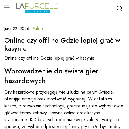
June 22, 2026
Public
Online czy offline Gdzie lepiej grać w
kasynie
Online czy offline Gdzie lepiej grać w kasynie
Wprowadzenie do świata gier
hazardowych
Gry hazardowe przyciągają wielu ludzi na całym świecie,
oferując emocje oraz możliwość wygranej. W ostatnich
latach, z rozwojem technologii, gracze mają do wyboru dwie
główne formy zabawy: kasyna online oraz kasyna
stacjonarne. Każda z tych opcji ma swoje zalety i wady, co
sprawia, że wybór odpowiedniej formy gry może być trudny.