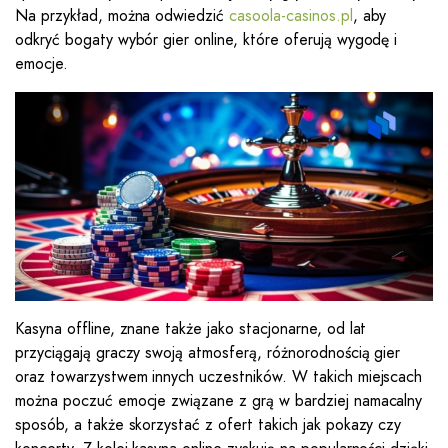
Na przykład, można odwiedzić
casoola-casinos.pl
, aby
odkryć bogaty wybór gier online, które oferują wygodę i
emocje.
Kasyna offline, znane także jako stacjonarne, od lat
przyciągają graczy swoją atmosferą, różnorodnością gier
oraz towarzystwem innych uczestników. W takich miejscach
można poczuć emocje związane z grą w bardziej namacalny
sposób, a także skorzystać z ofert takich jak pokazy czy