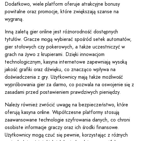
Dodatkowo, wiele platform oferuje atrakcyjne bonusy
powitalne oraz promocje, które zwiększają szanse na
wygraną.
Inną zaletą gier online jest różnorodność dostępnych
tytułów. Gracze mogą wybierać spośród setek automatów,
gier stołowych czy pokerowych, a także uczestniczyć w
grach na żywo z krupierami. Dzięki innowacjom
technologicznym, kasyna internetowe zapewniają wysoką
jakość grafiki oraz dźwięku, co znacząco wpływa na
doświadczenia z gry. Użytkownicy mają także możliwość
wypróbowania gier za darmo, co pozwala na oswojenie się z
zasadami przed postawieniem prawdziwych pieniędzy.
Należy również zwrócić uwagę na bezpieczeństwo, które
oferują kasyna online. Współczesne platformy stosują
zaawansowane technologie szyfrowania danych, co chroni
osobiste informacje graczy oraz ich środki finansowe.
Użytkownicy mogą czuć się pewnie, korzystając z różnych