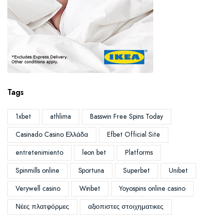
Tags
1xbet
athlima
Basswin Free Spins Today
Casinado Casino Ελλάδα
Efbet Official Site
entretenimiento
leon bet
Platforms
Spinmills online
Sportuna
Superbet
Unibet
Verywell casino
Winbet
Yoyospins online casino
Νέες πλατφόρμες
αξιοπιστες στοιχηματικες