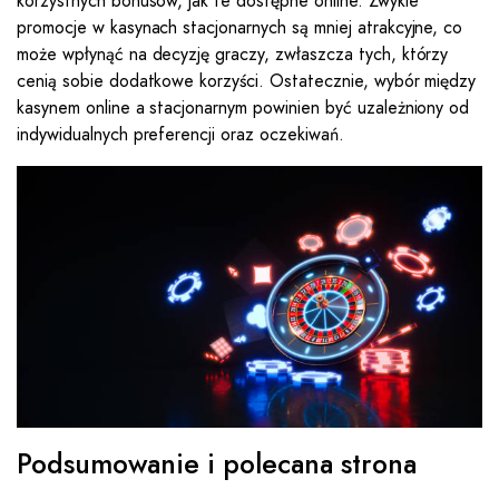
korzystnych bonusów, jak te dostępne online. Zwykle
promocje w kasynach stacjonarnych są mniej atrakcyjne, co
może wpłynąć na decyzję graczy, zwłaszcza tych, którzy
cenią sobie dodatkowe korzyści. Ostatecznie, wybór między
kasynem online a stacjonarnym powinien być uzależniony od
indywidualnych preferencji oraz oczekiwań.
Podsumowanie i polecana strona