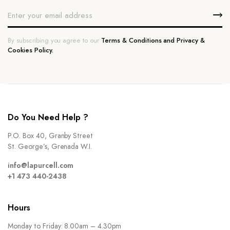
By subscribing you agree to our
Terms & Conditions and Privacy &
Cookies Policy.
Do You Need Help ?
P.O. Box 40, Granby Street
St. George’s, Grenada W.I.
info@lapurcell.com
+1 473 440-2438
Hours
Monday to Friday: 8.00am – 4.30pm