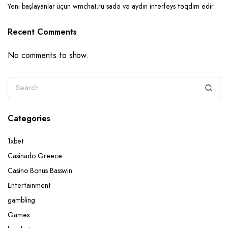
Yeni başlayanlar üçün wmchat.ru sadə və aydın interfeys təqdim edir
Recent Comments
No comments to show.
Categories
1xbet
Casinado Greece
Casino Bonus Basswin
Entertainment
gambling
Games