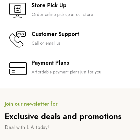
Store Pick Up
Order online pick up at our store
Customer Support
Call or email us
Payment Plans
Affordable payment plans just for you
Join our newsletter for
Exclusive deals and promotions
Deal with L.A today!