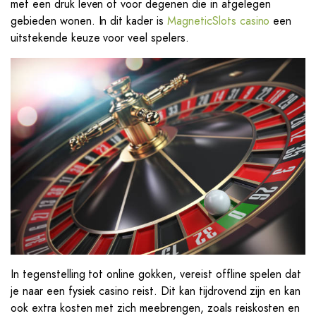
met een druk leven of voor degenen die in afgelegen
gebieden wonen. In dit kader is
MagneticSlots casino
een
uitstekende keuze voor veel spelers.
In tegenstelling tot online gokken, vereist offline spelen dat
je naar een fysiek casino reist. Dit kan tijdrovend zijn en kan
ook extra kosten met zich meebrengen, zoals reiskosten en