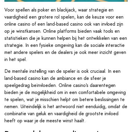
Voor spellen als poker en blackjack, waar strategie en
vaardigheid een grotere rol spelen, kan de keuze voor een
online casino of een land-based casino ook van invloed zijn
op je winstkansen. Online platforms bieden vaak tools en
statistieken die je kunnen helpen bij het ontwikkelen van een
strategie. In een fysieke omgeving kan de sociale interactie
met andere spelers en de dealers je ook meer inzicht geven
in het spel.
De mentale instelling van de speler is ook cruciaal. In een
land-based casino kan de ambiance en de sfeer je
speelgedrag beïnvloeden. Online casino’s daarentegen
bieden je de mogelijkheid om in een comfortabele omgeving
te spelen, wat je misschien helpt om betere beslissingen te
nemen. Uiteindelijk is het antwoord niet eenduidig, omdat de
combinatie van geluk en vaardigheid de grootste invloed
heeft op waar je de meeste winst haalt.