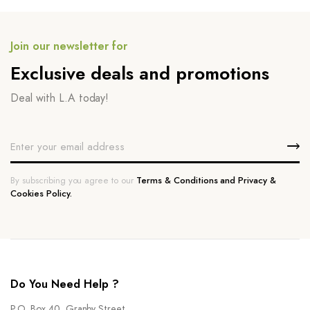
Join our newsletter for
Exclusive deals and promotions
Deal with L.A today!
By subscribing you agree to our
Terms & Conditions and Privacy &
Cookies Policy.
Do You Need Help ?
P.O. Box 40, Granby Street