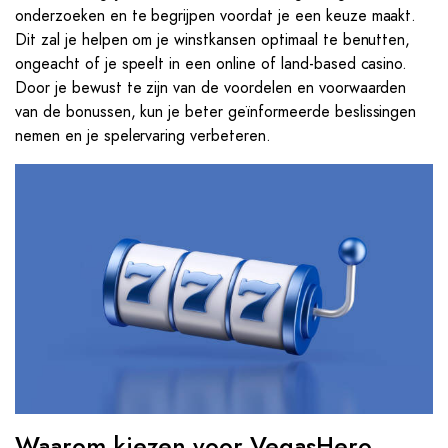
onderzoeken en te begrijpen voordat je een keuze maakt.
Dit zal je helpen om je winstkansen optimaal te benutten,
ongeacht of je speelt in een online of land-based casino.
Door je bewust te zijn van de voordelen en voorwaarden
van de bonussen, kun je beter geïnformeerde beslissingen
nemen en je spelervaring verbeteren.
Waarom kiezen voor VegasHero