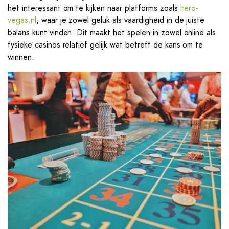
het interessant om te kijken naar platforms zoals
hero-
vegas.nl
, waar je zowel geluk als vaardigheid in de juiste
balans kunt vinden. Dit maakt het spelen in zowel online als
fysieke casinos relatief gelijk wat betreft de kans om te
winnen.