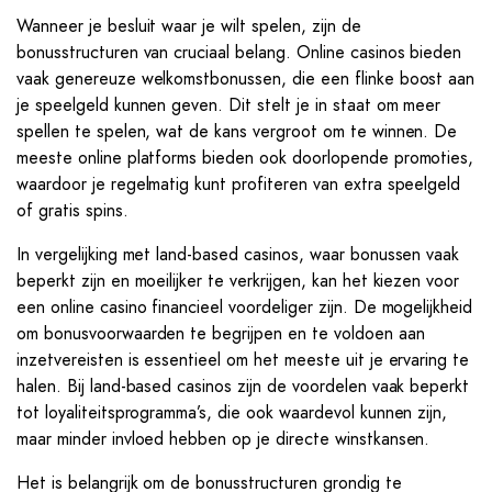
Wanneer je besluit waar je wilt spelen, zijn de
bonusstructuren van cruciaal belang. Online casinos bieden
vaak genereuze welkomstbonussen, die een flinke boost aan
je speelgeld kunnen geven. Dit stelt je in staat om meer
spellen te spelen, wat de kans vergroot om te winnen. De
meeste online platforms bieden ook doorlopende promoties,
waardoor je regelmatig kunt profiteren van extra speelgeld
of gratis spins.
In vergelijking met land-based casinos, waar bonussen vaak
beperkt zijn en moeilijker te verkrijgen, kan het kiezen voor
een online casino financieel voordeliger zijn. De mogelijkheid
om bonusvoorwaarden te begrijpen en te voldoen aan
inzetvereisten is essentieel om het meeste uit je ervaring te
halen. Bij land-based casinos zijn de voordelen vaak beperkt
tot loyaliteitsprogramma’s, die ook waardevol kunnen zijn,
maar minder invloed hebben op je directe winstkansen.
Het is belangrijk om de bonusstructuren grondig te