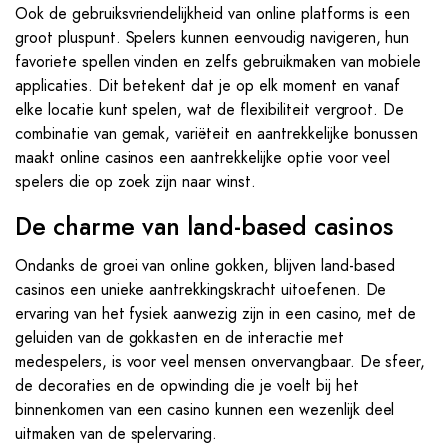
Ook de gebruiksvriendelijkheid van online platforms is een
groot pluspunt. Spelers kunnen eenvoudig navigeren, hun
favoriete spellen vinden en zelfs gebruikmaken van mobiele
applicaties. Dit betekent dat je op elk moment en vanaf
elke locatie kunt spelen, wat de flexibiliteit vergroot. De
combinatie van gemak, variëteit en aantrekkelijke bonussen
maakt online casinos een aantrekkelijke optie voor veel
spelers die op zoek zijn naar winst.
De charme van land-based casinos
Ondanks de groei van online gokken, blijven land-based
casinos een unieke aantrekkingskracht uitoefenen. De
ervaring van het fysiek aanwezig zijn in een casino, met de
geluiden van de gokkasten en de interactie met
medespelers, is voor veel mensen onvervangbaar. De sfeer,
de decoraties en de opwinding die je voelt bij het
binnenkomen van een casino kunnen een wezenlijk deel
uitmaken van de spelervaring.