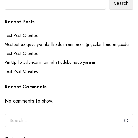
Search
Recent Posts
Test Post Created
Mostbet az qeydiyyat ilə ilk addımların asanlığı gözləniləndən çoxdur
Test Post Created
Pin Up ilə əyləncənin ən rahat üslubu necə yaranır
Test Post Created
Recent Comments
No comments to show.