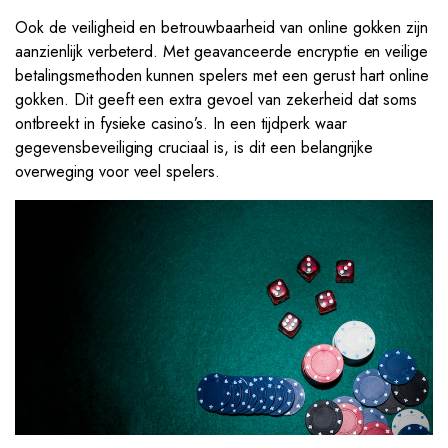
Ook de veiligheid en betrouwbaarheid van online gokken zijn
aanzienlijk verbeterd. Met geavanceerde encryptie en veilige
betalingsmethoden kunnen spelers met een gerust hart online
gokken. Dit geeft een extra gevoel van zekerheid dat soms
ontbreekt in fysieke casino’s. In een tijdperk waar
gegevensbeveiliging cruciaal is, is dit een belangrijke
overweging voor veel spelers.