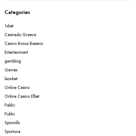
Categories
1xbet
Casinado Greece
Casino Bonus Basswin
Entertainment
gambling
Games
leonbet
Online Casino
Online Casino Efbet
Pablic
Public
Spinmills
Sportuna