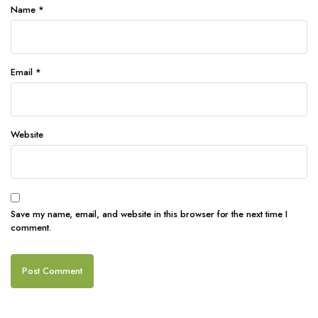
Name
*
Email
*
Website
Save my name, email, and website in this browser for the next time I
comment.