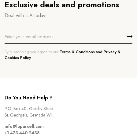
Exclusive deals and promotions
Deal with L.A today!
By subscribing you agree to our
Terms & Conditions and Privacy &
Cookies Policy.
Do You Need Help ?
P.O. Box 40, Granby Street
St. George’s, Grenada W.I.
info@lapurcell.com
+1 473 440-2438