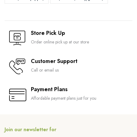
Store Pick Up
Order online pick up at our store
Customer Support
Call or email us
Payment Plans
Affordable payment plans just for you
Join our newsletter for