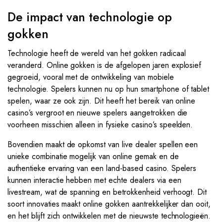
De impact van technologie op
gokken
Technologie heeft de wereld van het gokken radicaal
veranderd. Online gokken is de afgelopen jaren explosief
gegroeid, vooral met de ontwikkeling van mobiele
technologie. Spelers kunnen nu op hun smartphone of tablet
spelen, waar ze ook zijn. Dit heeft het bereik van online
casino’s vergroot en nieuwe spelers aangetrokken die
voorheen misschien alleen in fysieke casino’s speelden.
Bovendien maakt de opkomst van live dealer spellen een
unieke combinatie mogelijk van online gemak en de
authentieke ervaring van een land-based casino. Spelers
kunnen interactie hebben met echte dealers via een
livestream, wat de spanning en betrokkenheid verhoogt. Dit
soort innovaties maakt online gokken aantrekkelijker dan ooit,
en het blijft zich ontwikkelen met de nieuwste technologieën.