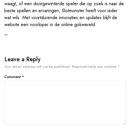
waagt, of een doorgewinterde speler die op zoek is naar de
beste spellen en ervaringen, Slotmonster heeft voor ieder
wat wils. Met voortdurende innovaties en updates blijft de
website een voorloper in de online gokwereld.
“`
Leave a Reply
Your email address will not be published.
Required fields are marked
*
Comment
*