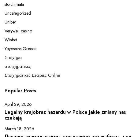
stoichimata
Uncategorized
Unibet
Verywell casino
Winbet
Yoyospins Greece
Στοίχημα
στοιχηματικες
Στοιχηματικές Εταιρίες Online
Popular Posts
April 29, 2026
Legalny krajobraz hazardu w Polsce Jakie zmiany nas
czekają
March 18, 2026
Лучшие азартные игры для казино что выбрать для