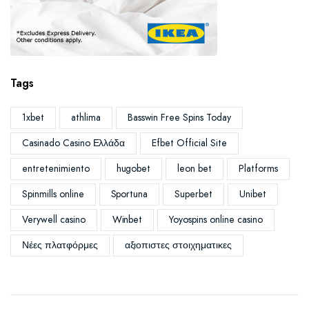
Tags
1xbet
athlima
Basswin Free Spins Today
Casinado Casino Ελλάδα
Efbet Official Site
entretenimiento
hugobet
leon bet
Platforms
Spinmills online
Sportuna
Superbet
Unibet
Verywell casino
Winbet
Yoyospins online casino
Νέες πλατφόρμες
αξιοπιστες στοιχηματικες