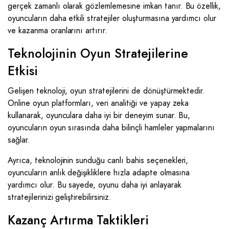
gerçek zamanlı olarak gözlemlemesine imkan tanır. Bu özellik,
oyuncuların daha etkili stratejiler oluşturmasına yardımcı olur
ve kazanma oranlarını artırır.
Teknolojinin Oyun Stratejilerine
Etkisi
Gelişen teknoloji, oyun stratejilerini de dönüştürmektedir.
Online oyun platformları, veri analitiği ve yapay zeka
kullanarak, oyunculara daha iyi bir deneyim sunar. Bu,
oyuncuların oyun sırasında daha bilinçli hamleler yapmalarını
sağlar.
Ayrıca, teknolojinin sunduğu canlı bahis seçenekleri,
oyuncuların anlık değişikliklere hızla adapte olmasına
yardımcı olur. Bu sayede, oyunu daha iyi anlayarak
stratejilerinizi geliştirebilirsiniz.
Kazanç Artırma Taktikleri