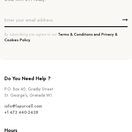
By subscribing you agree to our
Terms & Conditions and Privacy &
Cookies Policy.
Do You Need Help ?
P.O. Box 40, Granby Street
St. George’s, Grenada W.I.
info@lapurcell.com
+1 473 440-2438
Hours