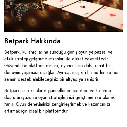
Betpark Hakkında
Betpark, kullanıcılarına sunduğu geniş oyun yelpazesi ve
etkili strateji geliştirme imkanları ile dikkat çekmektedir.
Güvenilir bir platform olması, oyuncuların daha rahat bir
deneyim yaşamasını sağlar. Ayrıca, müşteri hizmetleri ile her
zaman destek alabileceğiniz bir altyapıya sahiptir.
Betpark, sürekli olarak güncellenen içerikleri ve kullanıcı
dostu arayüzü ile oyun stratejilerinizi geliştirmenize olanak
tanır. Oyun deneyiminizi zenginleştirmek ve kazancınızı
artırmak için ideal bir platformdur.