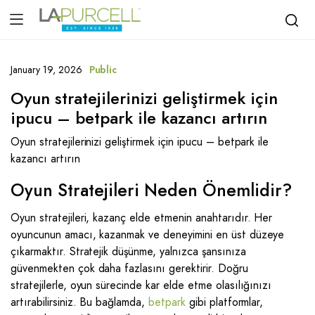
January 19, 2026
Public
Oyun stratejilerinizi geliştirmek için
ipucu – betpark ile kazancı artırın
Oyun stratejilerinizi geliştirmek için ipucu – betpark ile
kazancı artırın
Oyun Stratejileri Neden Önemlidir?
Oyun stratejileri, kazanç elde etmenin anahtarıdır. Her
oyuncunun amacı, kazanmak ve deneyimini en üst düzeye
çıkarmaktır. Stratejik düşünme, yalnızca şansınıza
güvenmekten çok daha fazlasını gerektirir. Doğru
stratejilerle, oyun sürecinde kar elde etme olasılığınızı
artırabilirsiniz. Bu bağlamda,
betpark
gibi platformlar,