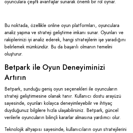
oyunculara çeşitli avantajlar sunarak önemli bir rol oynar.
Bu noktada, özellikle online oyun platformları, oyunculara
analiz yapma ve strateji geliştirme imkanı sunar. Oyunları ve
rakiplerinizi iyi analiz ederek, hangi stratejilerin işe yaradığını
belirlemek mümkündür. Bu da başarılı olmanın temelini
oluşturur.
Betpark ile Oyun Deneyiminizi
Artırın
Betpark, sunduğu geniş oyun seçenekleri ile oyuncuların
strateji geliştirmesine olanak tanır. Kullanıcı dostu arayüzü
sayesinde, oyunları kolayca deneyimleyebilir ve ihtiyaç
duyduğunuz bilgilere hızla ulaşabilirsiniz. Betpark, güncel
verilerle oyuncuların bilinçli kararlar almasına yardımcı olur.
Teknolojik altyapısı sayesinde, kullanıcıların oyun stratejilerini