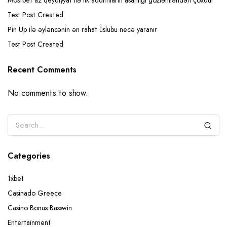
Mostbet az qeydiyyat ilə ilk addımların asanlığı gözləniləndən çoxdur
Test Post Created
Pin Up ilə əyləncənin ən rahat üslubu necə yaranır
Test Post Created
Recent Comments
No comments to show.
Categories
1xbet
Casinado Greece
Casino Bonus Basswin
Entertainment