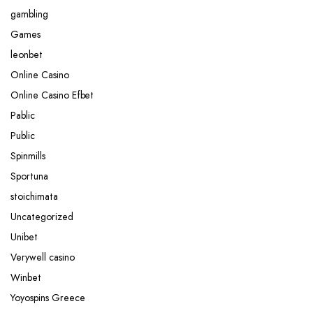
gambling
Games
leonbet
Online Casino
Online Casino Efbet
Pablic
Public
Spinmills
Sportuna
stoichimata
Uncategorized
Unibet
Verywell casino
Winbet
Yoyospins Greece