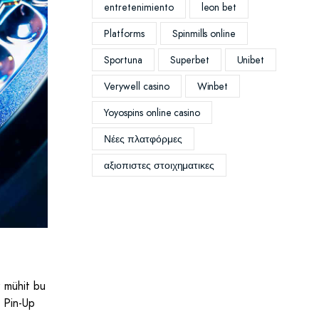
entretenimiento
leon bet
Platforms
Spinmills online
Sportuna
Superbet
Unibet
Verywell casino
Winbet
Yoyospins online casino
Νέες πλατφόρμες
αξιοπιστες στοιχηματικες
z mühit bu
, Pin-Up