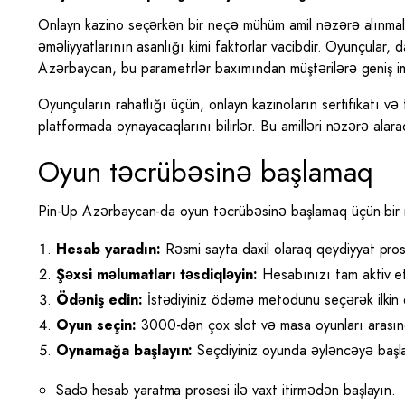
Onlayn kazino seçərkən bir neçə mühüm amil nəzərə alınmalıdı
əməliyyatlarının asanlığı kimi faktorlar vacibdir. Oyunçular,
Azərbaycan, bu parametrlər baxımından müştərilərə geniş im
Oyunçuların rahatlığı üçün, onlayn kazinoların sertifikatı və tə
platformada oynayacaqlarını bilirlər. Bu amilləri nəzərə alar
Oyun təcrübəsinə başlamaq
Pin-Up Azərbaycan-da oyun təcrübəsinə başlamaq üçün bir 
Hesab yaradın:
Rəsmi sayta daxil olaraq qeydiyyat pros
Şəxsi məlumatları təsdiqləyin:
Hesabınızı tam aktiv et
Ödəniş edin:
İstədiyiniz ödəmə metodunu seçərək ilkin 
Oyun seçin:
3000-dən çox slot və masa oyunları arasınd
Oynamağa başlayın:
Seçdiyiniz oyunda əyləncəyə başla
Sadə hesab yaratma prosesi ilə vaxt itirmədən başlayın.