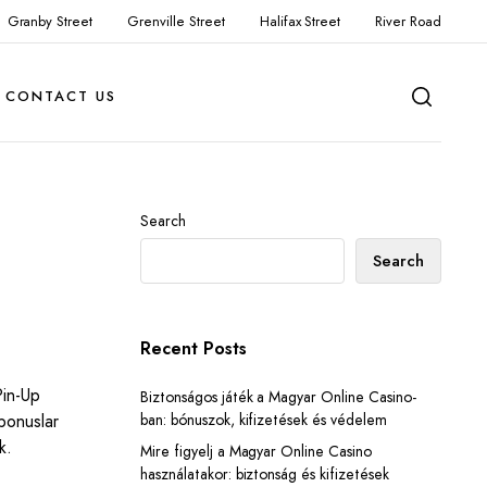
Granby Street
Grenville Street
Halifax Street
River Road
CONTACT US
Search
Search
Recent Posts
Pin-Up
Biztonságos játék a Magyar Online Casino-
bonuslar
ban: bónuszok, kifizetések és védelem
k.
Mire figyelj a Magyar Online Casino
használatakor: biztonság és kifizetések