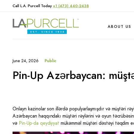
Call L.A. Purcell Today
+1 (473) 440-2438
ABOUT US
June 24, 2026
Public
Hardware
Produce
Pin-Up Azərbaycan: müştər
Livestock
Onlayn kazinolar son illərdə populyarlaşmışdır və müştəri r
Azərbaycan haqqındakı müştəri rəylərini və oyun təcrübəsini
və
Pin-Up-da qeydiyyat
mükəmməl müştəri dəstəyi təqdim edi