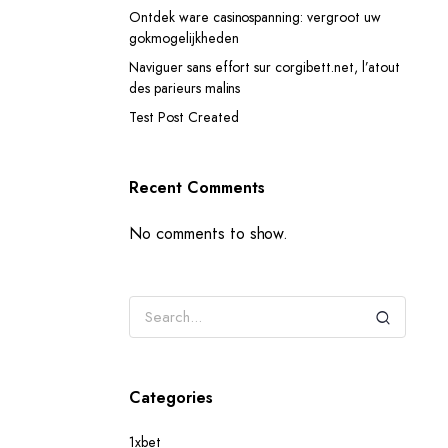
Ontdek ware casinospanning: vergroot uw
gokmogelijkheden
Naviguer sans effort sur corgibett.net, l’atout
des parieurs malins
Test Post Created
Recent Comments
No comments to show.
Categories
1xbet