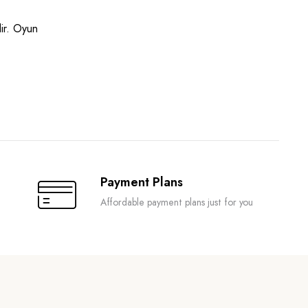
ir. Oyun
Payment Plans
Affordable payment plans just for you