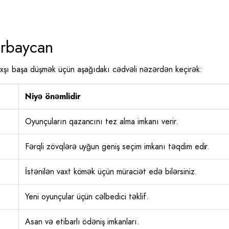
ərbaycan
xşı başa düşmək üçün aşağıdakı cədvəli nəzərdən keçirək:
Niyə önəmlidir
Oyunçuların qazancını tez alma imkanı verir.
Fərqli zövqlərə uyğun geniş seçim imkanı təqdim edir.
İstənilən vaxt kömək üçün müraciət edə bilərsiniz.
Yeni oyunçular üçün cəlbedici təklif.
Asan və etibarlı ödəniş imkanları.