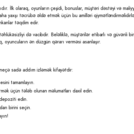
r. İlk olaraq, oyunların çeşidi, bonuslar, müştəri dəstəyi və maliy
 daha yaxşı təcrübə əldə etmək üçün bu amilləri qiymətləndirməlidirl
kanlar təqdim edir.
hlükəsizliyi də vacibdir. Beləliklə, müştərilər etibarlı və güvənli bir
aq, oyuncuların ən düzgün qərarı verməsi asanlaşır.
neçə sadə addım izləmək kifayətdir:
esini tamamlayın.
mək üçün tələb olunan məlumatları daxil edin.
depoziti edin.
an birini seçin.
yın!