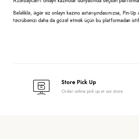
Azərbaycan-ı onlayn kazinolar dünyasında seçilən platforma
Beləliklə, əgər siz onlayn kazino axtarışındasınızsa, Pin-
təcrübənizi daha da gözəl etmək üçün bu platformadan isti
Store Pick Up
Order online pick up at our store