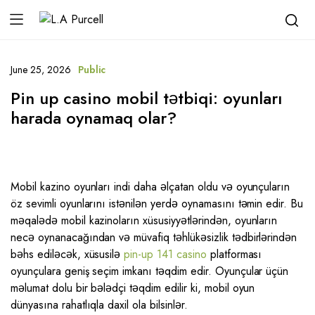
June 25, 2026
Public
Pin up casino mobil tətbiqi: oyunları
harada oynamaq olar?
Mobil kazino oyunları indi daha əlçatan oldu və oyunçuların
öz sevimli oyunlarını istənilən yerdə oynamasını təmin edir. Bu
məqalədə mobil kazinoların xüsusiyyətlərindən, oyunların
necə oynanacağından və müvafiq təhlükəsizlik tədbirlərindən
bəhs ediləcək, xüsusilə
pin-up 141 casino
platforması
oyunçulara geniş seçim imkanı təqdim edir. Oyunçular üçün
məlumat dolu bir bələdçi təqdim edilir ki, mobil oyun
dünyasına rahatlıqla daxil ola bilsinlər.