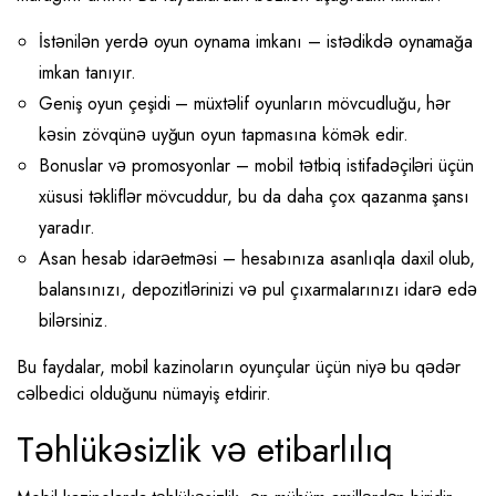
İstənilən yerdə oyun oynama imkanı – istədikdə oynamağa
imkan tanıyır.
Geniş oyun çeşidi – müxtəlif oyunların mövcudluğu, hər
kəsin zövqünə uyğun oyun tapmasına kömək edir.
Bonuslar və promosyonlar – mobil tətbiq istifadəçiləri üçün
xüsusi təkliflər mövcuddur, bu da daha çox qazanma şansı
yaradır.
Asan hesab idarəetməsi – hesabınıza asanlıqla daxil olub,
balansınızı, depozitlərinizi və pul çıxarmalarınızı idarə edə
bilərsiniz.
Bu faydalar, mobil kazinoların oyunçular üçün niyə bu qədər
cəlbedici olduğunu nümayiş etdirir.
Təhlükəsizlik və etibarlılıq