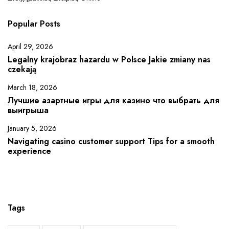
Popular Posts
April 29, 2026
Legalny krajobraz hazardu w Polsce Jakie zmiany nas
czekają
March 18, 2026
Лучшие азартные игры для казино что выбрать для
выигрыша
January 5, 2026
Navigating casino customer support Tips for a smooth
experience
Tags