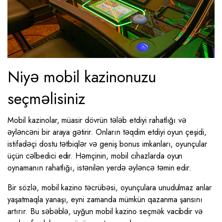
Niyə mobil kazinonuzu
seçməlisiniz
Mobil kazinolar, müasir dövrün tələb etdiyi rahatlığı və
əyləncəni bir araya gətirir. Onların təqdim etdiyi oyun çeşidi,
istifadəçi dostu tətbiqlər və geniş bonus imkanları, oyunçular
üçün cəlbedici edir. Həmçinin, mobil cihazlarda oyun
oynamanın rahatlığı, istənilən yerdə əyləncə təmin edir.
Bir sözlə, mobil kazino təcrübəsi, oyunçulara unudulmaz anlar
yaşatmaqla yanaşı, eyni zamanda mümkün qazanma şansını
artırır. Bu səbəblə, uyğun mobil kazino seçmək vacibdir və