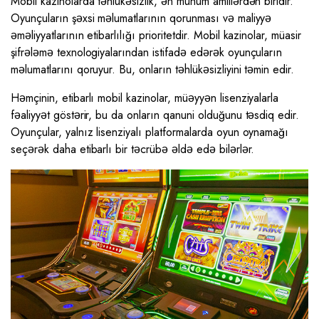
Mobil kazinolarda təhlükəsizlik, ən mühüm amillərdən biridir.
Oyunçuların şəxsi məlumatlarının qorunması və maliyyə
əməliyyatlarının etibarlılığı prioritetdir. Mobil kazinolar, müasir
şifrələmə texnologiyalarından istifadə edərək oyunçuların
məlumatlarını qoruyur. Bu, onların təhlükəsizliyini təmin edir.
Həmçinin, etibarlı mobil kazinolar, müəyyən lisenziyalarla
fəaliyyət göstərir, bu da onların qanuni olduğunu təsdiq edir.
Oyunçular, yalnız lisenziyalı platformalarda oyun oynamağı
seçərək daha etibarlı bir təcrübə əldə edə bilərlər.