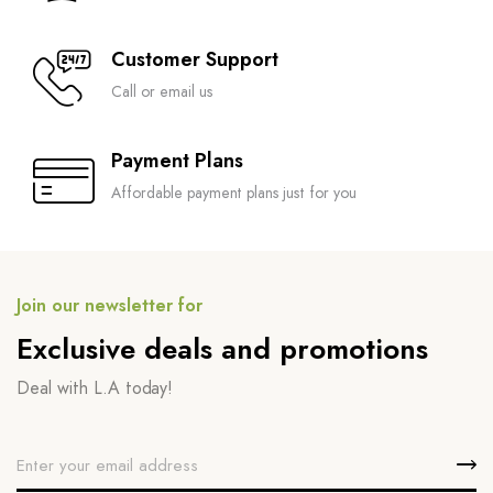
Customer Support
Call or email us
Payment Plans
Affordable payment plans just for you
Join our newsletter for
Exclusive deals and promotions
Deal with L.A today!