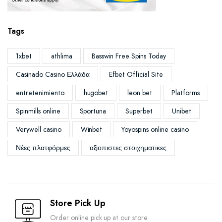
Tags
1xbet
athlima
Basswin Free Spins Today
Casinado Casino Ελλάδα
Efbet Official Site
entretenimiento
hugobet
leon bet
Platforms
Spinmills online
Sportuna
Superbet
Unibet
Verywell casino
Winbet
Yoyospins online casino
Νέες πλατφόρμες
αξιοπιστες στοιχηματικες
Store Pick Up
Order online pick up at our store