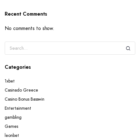
Recent Comments
No comments to show.
Categories
1xbet
Casinado Greece
Casino Bonus Basswin
Entertainment
gambling
Games
leonbet