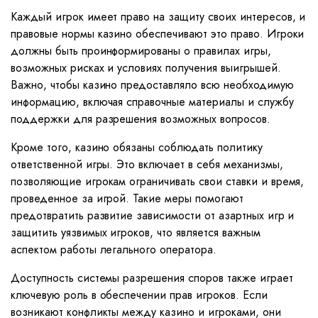
Каждый игрок имеет право на защиту своих интересов, и
правовые нормы казино обеспечивают это право. Игроки
должны быть проинформированы о правилах игры,
возможных рисках и условиях получения выигрышей.
Важно, чтобы казино предоставляло всю необходимую
информацию, включая справочные материалы и службу
поддержки для разрешения возможных вопросов.
Кроме того, казино обязаны соблюдать политику
ответственной игры. Это включает в себя механизмы,
позволяющие игрокам ограничивать свои ставки и время,
проведенное за игрой. Такие меры помогают
предотвратить развитие зависимости от азартных игр и
защитить уязвимых игроков, что является важным
аспектом работы легального оператора.
Доступность системы разрешения споров также играет
ключевую роль в обеспечении прав игроков. Если
возникают конфликты между казино и игроками, они