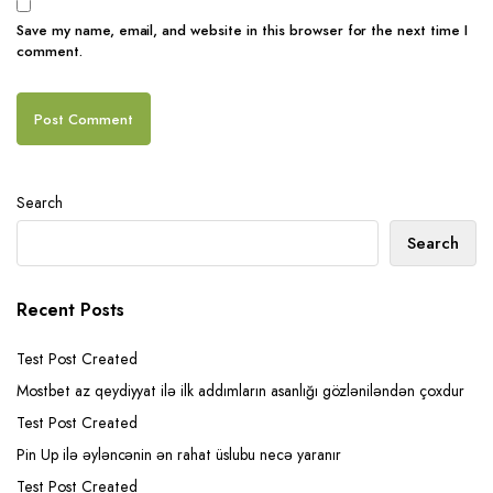
Save my name, email, and website in this browser for the next time I
comment.
Search
Search
Recent Posts
Test Post Created
Mostbet az qeydiyyat ilə ilk addımların asanlığı gözləniləndən çoxdur
Test Post Created
Pin Up ilə əyləncənin ən rahat üslubu necə yaranır
Test Post Created