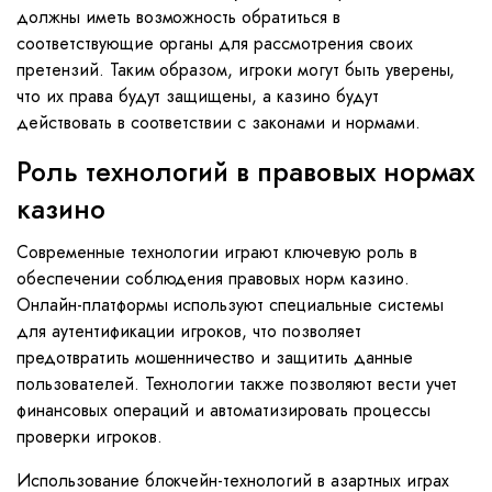
должны иметь возможность обратиться в
соответствующие органы для рассмотрения своих
претензий. Таким образом, игроки могут быть уверены,
что их права будут защищены, а казино будут
действовать в соответствии с законами и нормами.
Роль технологий в правовых нормах
казино
Современные технологии играют ключевую роль в
обеспечении соблюдения правовых норм казино.
Онлайн-платформы используют специальные системы
для аутентификации игроков, что позволяет
предотвратить мошенничество и защитить данные
пользователей. Технологии также позволяют вести учет
финансовых операций и автоматизировать процессы
проверки игроков.
Использование блокчейн-технологий в азартных играх