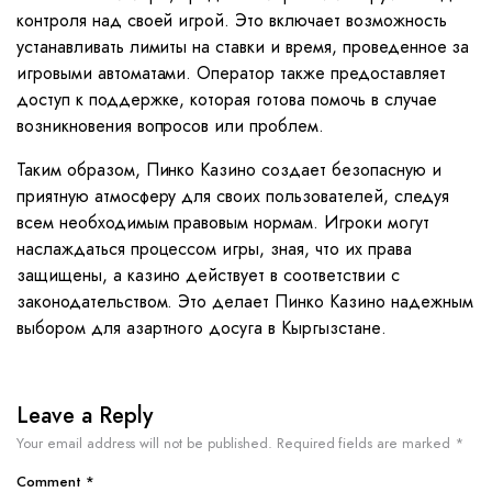
контроля над своей игрой. Это включает возможность
устанавливать лимиты на ставки и время, проведенное за
игровыми автоматами. Оператор также предоставляет
доступ к поддержке, которая готова помочь в случае
возникновения вопросов или проблем.
Таким образом, Пинко Казино создает безопасную и
приятную атмосферу для своих пользователей, следуя
всем необходимым правовым нормам. Игроки могут
наслаждаться процессом игры, зная, что их права
защищены, а казино действует в соответствии с
законодательством. Это делает Пинко Казино надежным
выбором для азартного досуга в Кыргызстане.
Leave a Reply
Your email address will not be published.
Required fields are marked
*
Comment
*