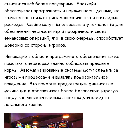
становится всё более популярным. Блокчейн
обеспечивает прозрачность и неизменность данных, что
значительно снижает риск мошенничества и накладных
расходов. Казино могут использовать эту технологию для
обеспечения честности игр и прозрачности своих
финансовых операций, что, в свою очередь, способствует
доверию со стороны игроков.
Инновации в области программного обеспечения также
помогают операторам казино соблюдать правовые
нормы. Автоматизированные системы могут следить за
игровыми процессами и выявлять подозрительное
поведение. Это помогает предотвратить финансовые
махинации и обеспечивает более безопасную игровую
среду, что является важным аспектом для каждого
легального казино.