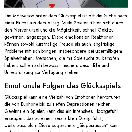
Die Motivation hinter dem Glücksspiel ist oft die Suche nach
einer Flucht aus dem Alltag. Viele Spieler fühlen sich durch
den Nervenkitzel und die Möglichkeit, schnell Geld zu
gewinnen, angezogen. Diese emotionalen Reaktionen
können sowohl kurzfristige Freude als auch langfristige
Probleme mit sich bringen, insbesondere bei übermäßigem
Spielverhalten. Menschen, die mit Spielsucht zu kämpfen
haben, sollten sich bewusst machen, dass Hilfe und
Unterstützung zur Verfügung stehen.
Emotionale Folgen des Glücksspiels
Glücksspiel kann eine Vielzahl von Emotionen hervorrufen,
die von Euphorie bis zu tiefen Depressionen reichen.
Gewinnt ein Spieler, kann das ein intensives Hochgefühl
erzeugen, das zu einem verstärkten Drang führt,
weiterzuspielen. Diese sogenannte „Siegesrausch“ kann