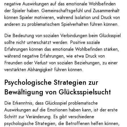
negative Auswirkungen auf das emotionale Wohlbefinden
der Spieler haben. Gemeinschaftsgefühl und Zusammenhalt
können Spieler motivieren, während Isolation und Druck von
anderen zu problematischem Spielverhalten führen können.
Die Bedeutung von sozialen Verbindungen beim Glücksspiel
sollte nicht unterschätzt werden. Positive soziale
Erfahrungen können das emotionale Wohlbefinden stärken,
während negative Erfahrungen, wie etwa Druck von
Freunden oder Verlust von sozialen Beziehungen, zu einer
verstärkten Abhängigkeit führen können.
Psychologische Strategien zur
Bewältigung von Glücksspielsucht
Die Erkenntnis, dass Glücksspiel problematische
Auswirkungen auf die Emotionen haben kann, ist der erste
Schritt zur Veränderung. Es gibt verschiedene
psychologische Strategien, die Betroffenen helfen können,