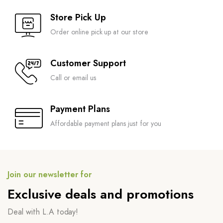
Store Pick Up
Order online pick up at our store
Customer Support
Call or email us
Payment Plans
Affordable payment plans just for you
Join our newsletter for
Exclusive deals and promotions
Deal with L.A today!