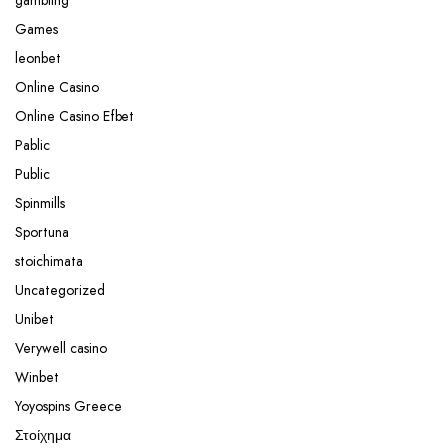
gambling
Games
leonbet
Online Casino
Online Casino Efbet
Pablic
Public
Spinmills
Sportuna
stoichimata
Uncategorized
Unibet
Verywell casino
Winbet
Yoyospins Greece
Στοίχημα