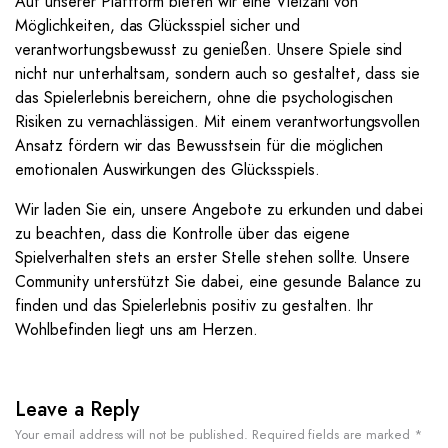
Auf unserer Plattform bieten wir eine Vielzahl von
Möglichkeiten, das Glücksspiel sicher und
verantwortungsbewusst zu genießen. Unsere Spiele sind
nicht nur unterhaltsam, sondern auch so gestaltet, dass sie
das Spielerlebnis bereichern, ohne die psychologischen
Risiken zu vernachlässigen. Mit einem verantwortungsvollen
Ansatz fördern wir das Bewusstsein für die möglichen
emotionalen Auswirkungen des Glücksspiels.
Wir laden Sie ein, unsere Angebote zu erkunden und dabei
zu beachten, dass die Kontrolle über das eigene
Spielverhalten stets an erster Stelle stehen sollte. Unsere
Community unterstützt Sie dabei, eine gesunde Balance zu
finden und das Spielerlebnis positiv zu gestalten. Ihr
Wohlbefinden liegt uns am Herzen.
Leave a Reply
Your email address will not be published.
Required fields are marked
*