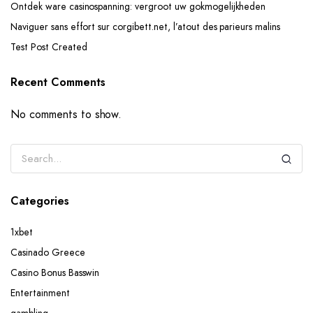
Ontdek ware casinospanning: vergroot uw gokmogelijkheden
Naviguer sans effort sur corgibett.net, l’atout des parieurs malins
Test Post Created
Recent Comments
No comments to show.
Categories
1xbet
Casinado Greece
Casino Bonus Basswin
Entertainment