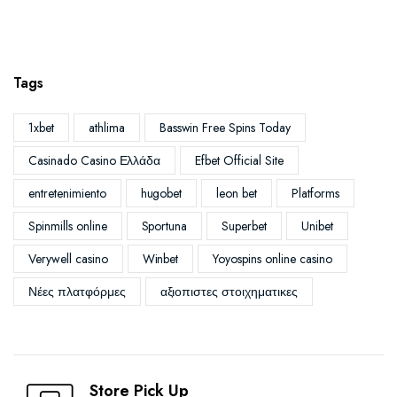
Tags
1xbet
athlima
Basswin Free Spins Today
Casinado Casino Ελλάδα
Efbet Official Site
entretenimiento
hugobet
leon bet
Platforms
Spinmills online
Sportuna
Superbet
Unibet
Verywell casino
Winbet
Yoyospins online casino
Νέες πλατφόρμες
αξιοπιστες στοιχηματικες
Store Pick Up