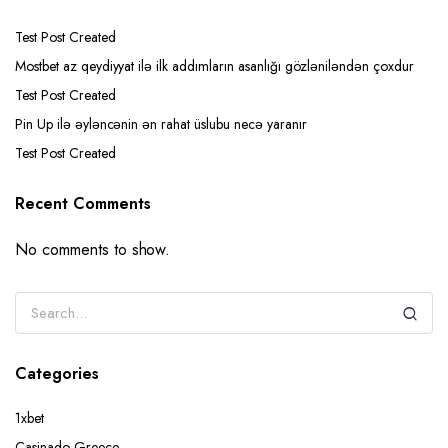
Test Post Created
Mostbet az qeydiyyat ilə ilk addımların asanlığı gözləniləndən çoxdur
Test Post Created
Pin Up ilə əyləncənin ən rahat üslubu necə yaranır
Test Post Created
Recent Comments
No comments to show.
Categories
1xbet
Casinado Greece