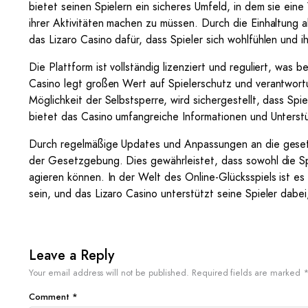
bietet seinen Spielern ein sicheres Umfeld, in dem sie ein
ihrer Aktivitäten machen zu müssen. Durch die Einhaltung a
das Lizaro Casino dafür, dass Spieler sich wohlfühlen und 
Die Plattform ist vollständig lizenziert und reguliert, was 
Casino legt großen Wert auf Spielerschutz und verantwort
Möglichkeit der Selbstsperre, wird sichergestellt, dass Spi
bietet das Casino umfangreiche Informationen und Unterstüt
Durch regelmäßige Updates und Anpassungen an die gesetz
der Gesetzgebung. Dies gewährleistet, dass sowohl die Spi
agieren können. In der Welt des Online-Glücksspiels ist e
sein, und das Lizaro Casino unterstützt seine Spieler dabei
Leave a Reply
Your email address will not be published.
Required fields are marked
Comment
*