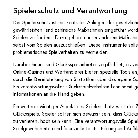
Spielerschutz und Verantwortung
Der Spielerschutz ist ein zentrales Anliegen der gesetzli
gewährleisten, sind zahlreiche Maßnahmen eingeführt worde
Spielen zu fördern. Dazu gehören unter anderem Maßnahmen
selbst vom Spielen auszuschließen. Diese Instrumente sollen
problematisches Spielverhalten zu vermeiden.
Darüber hinaus sind Glücksspielanbieter verpflichtet, präve
Online-Casinos und Wettanbieter bieten spezielle Tools a
durch die Bereitstellung von Statistiken über das eigene Sp
Ein verantwortungsvolles Glücksspielverhalten kann somit g
Informationen an die Hand geben.
Ein weiterer wichtiger Aspekt des Spielerschutzes ist der
Glücksspiels. Spieler sollten sich bewusst sein, dass Glück
zu verlieren, hoch sein kann. Eine verantwortungsvolle Spi
Spielgewohnheiten und finanzielle Limits. Bildung und Aufkl