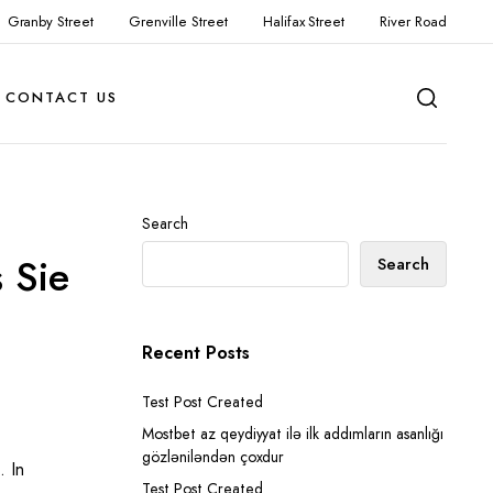
Granby Street
Grenville Street
Halifax Street
River Road
CONTACT US
Search
 Sie
Search
Recent Posts
Test Post Created
Mostbet az qeydiyyat ilə ilk addımların asanlığı
gözləniləndən çoxdur
. In
Test Post Created