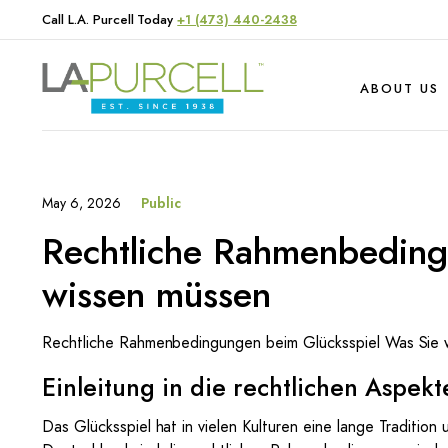
Call L.A. Purcell Today
+1 (473) 440-2438
ABOUT US
May 6, 2026
Public
Hardware
Produce
Rechtliche Rahmenbeding
Livestock
wissen müssen
Rechtliche Rahmenbedingungen beim Glücksspiel Was Sie 
Einleitung in die rechtlichen Aspekt
Das Glücksspiel hat in vielen Kulturen eine lange Traditio