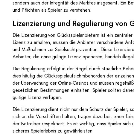
sondern auch der Integrität des Marktes insgesamt. Ein B
und Pflichten als Spieler zu verstehen.
Lizenzierung und Regulierung von G
Die Lizenzierung von Glücksspielanbietern ist ein zentral
Lizenz zu erhalten, müssen die Anbieter verschiedene Anford
und Maßnahmen zur Spielsuchtprävention. Diese Lizenzierung
Anbieter, die ohne gültige Lizenz operieren, handeln illega
Die Regulierung erfolgt in der Regel durch staatliche Behö
dies häufig die Glücksspielaufsichtsbehörden der einzelnen
der Überwachung der Online-Casinos und müssen regelmäßig
gesetzlichen Bestimmungen einhalten. Spieler sollten dahe
gültige Lizenz verfügen.
Die Lizenzierung dient nicht nur dem Schutz der Spieler, s
sich an die Vorschriften halten, tragen dazu bei, einen fa
der Betreiber respektiert. Es ist wichtig, dass Spieler sic
sicheres Spielerlebnis zu gewährleisten.