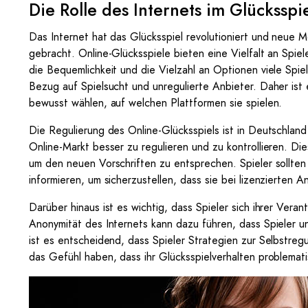
Die Rolle des Internets im Glücksspi
Das Internet hat das Glücksspiel revolutioniert und neue 
gebracht. Online-Glücksspiele bieten eine Vielfalt an Spi
die Bequemlichkeit und die Vielzahl an Optionen viele Spiel
Bezug auf Spielsucht und unregulierte Anbieter. Daher ist
bewusst wählen, auf welchen Plattformen sie spielen.
Die Regulierung des Online-Glücksspiels ist in Deutschlan
Online-Markt besser zu regulieren und zu kontrollieren. D
um den neuen Vorschriften zu entsprechen. Spieler sollte
informieren, um sicherzustellen, dass sie bei lizenzierten 
Darüber hinaus ist es wichtig, dass Spieler sich ihrer Ver
Anonymität des Internets kann dazu führen, dass Spieler un
ist es entscheidend, dass Spieler Strategien zur Selbstre
das Gefühl haben, dass ihr Glücksspielverhalten problemati