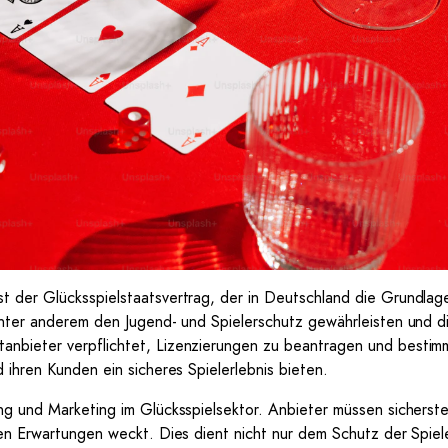
t der Glücksspielstaatsvertrag, der in Deutschland die Grundlage
 unter anderem den Jugend- und Spielerschutz gewährleisten und d
anbieter verpflichtet, Lizenzierungen zu beantragen und bestim
 ihren Kunden ein sicheres Spielerlebnis bieten.
ng und Marketing im Glücksspielsektor. Anbieter müssen sicherste
ten Erwartungen weckt. Dies dient nicht nur dem Schutz der Spiel