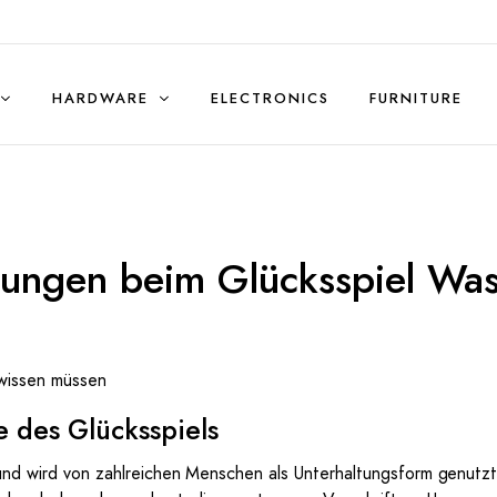
HARDWARE
ELECTRONICS
FURNITURE
Sales & Rentals (Residential)
ungen beim Glücksspiel Was
wissen müssen
e des Glücksspiels
n und wird von zahlreichen Menschen als Unterhaltungsform genutzt