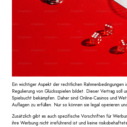
Ein wichtiger Aspekt der rechtlichen Rahmenbedingungen is
Regulierung von Glücksspielen bildet. Dieser Vertrag soll
Spielsucht bekämpfen. Daher sind Online-Casinos und Wett
Auflagen zu erfüllen. Nur so können sie legal operieren und
Zusätzlich gibt es auch spezifische Vorschriften für Werbu
ihre Werbung nicht irreführend ist und keine risikobehafte